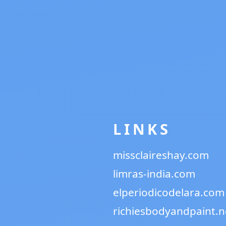
LINKS
missclaireshay.com
limras-india.com
elperiodicodelara.com
richiesbodyandpaint.n