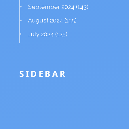
September 2024
(143)
August 2024
(155)
July 2024
(125)
SIDEBAR