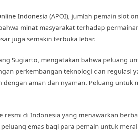
nline Indonesia (APOI), jumlah pemain slot o
 bahwa minat masyarakat terhadap permainan 
ar juga semakin terbuka lebar.
mbang Sugiarto, mengatakan bahwa peluang un
engan perkembangan teknologi dan regulasi y
nan dengan aman dan nyaman. Peluang untuk
nline resmi di Indonesia yang menawarkan ber
adi peluang emas bagi para pemain untuk me