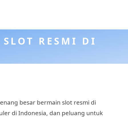
SLOT RESMI DI
menang besar bermain slot resmi di
puler di Indonesia, dan peluang untuk