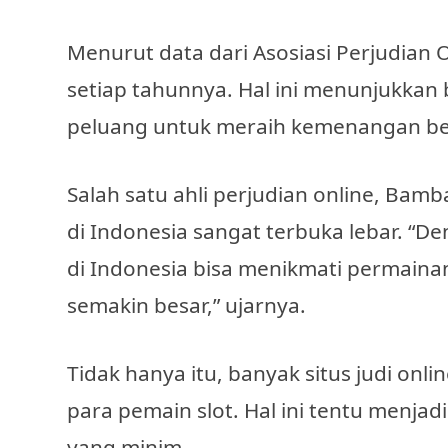
Menurut data dari Asosiasi Perjudian O
setiap tahunnya. Hal ini menunjukkan
peluang untuk meraih kemenangan bes
Salah satu ahli perjudian online, Ba
di Indonesia sangat terbuka lebar. “D
di Indonesia bisa menikmati permai
semakin besar,” ujarnya.
Tidak hanya itu, banyak situs judi o
para pemain slot. Hal ini tentu menj
yang minim.