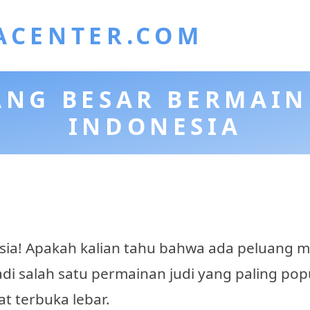
ACENTER.COM
NG BESAR BERMAIN 
INDONESIA
nesia! Apakah kalian tahu bahwa ada peluang 
adi salah satu permainan judi yang paling po
t terbuka lebar.