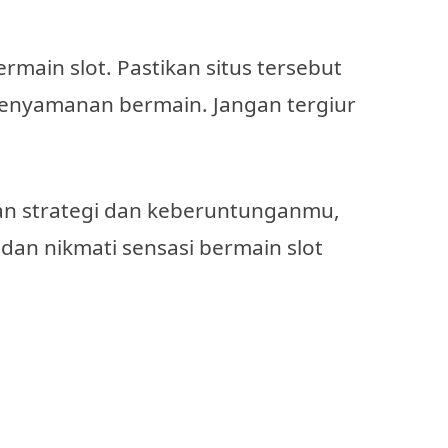
rmain slot. Pastikan situs tersebut
 kenyamanan bermain. Jangan tergiur
kan strategi dan keberuntunganmu,
dan nikmati sensasi bermain slot