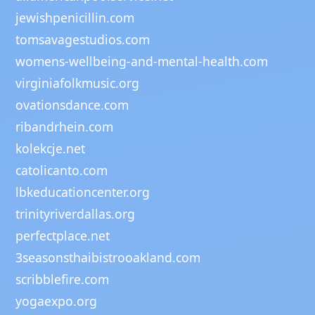
jewishpenicillin.com
tomsavagestudios.com
womens-wellbeing-and-mental-health.com
virginiafolkmusic.org
ovationsdance.com
ribandrhein.com
kolekcje.net
catolicanto.com
lbkeducationcenter.org
trinityriverdallas.org
perfectplace.net
3seasonsthaibistrooakland.com
scribblefire.com
yogaexpo.org