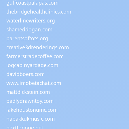
gulfcoastpalapas.com
thebridgehealthclinics.com
waterlinewriters.org
shameddogan.com
parentsoftots.org
creative3drenderings.com
farmerstradecoffee.com
logcabinyardage.com
davidboers.com
www.imobetachat.com
mattdickstein.com
badlydrawntoy.com
lakehoustonumc.com
habakkukmusic.com
nexttonone.net