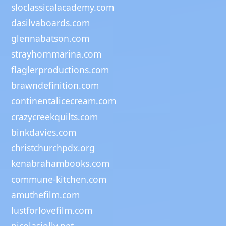
sloclassicalacademy.com
dasilvaboards.com
glennabatson.com
strayhornmarina.com
flaglerproductions.com
brawndefinition.com
continentalicecream.com
crazycreekquilts.com
binkdavies.com
christchurchpdx.org
kenabrahambooks.com
commune-kitchen.com
amuthefilm.com
lustforlovefilm.com
nicolasjolly.net