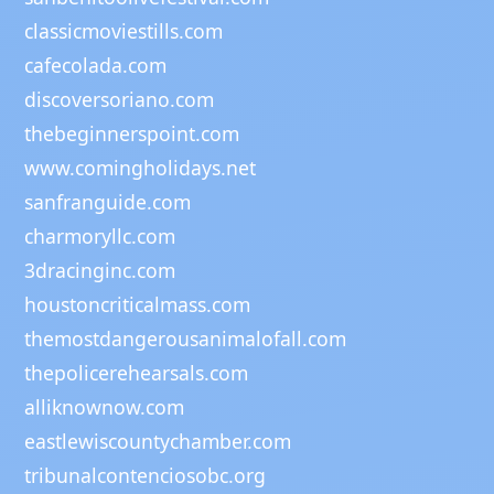
classicmoviestills.com
cafecolada.com
discoversoriano.com
thebeginnerspoint.com
www.comingholidays.net
sanfranguide.com
charmoryllc.com
3dracinginc.com
houstoncriticalmass.com
themostdangerousanimalofall.com
thepolicerehearsals.com
alliknownow.com
eastlewiscountychamber.com
tribunalcontenciosobc.org