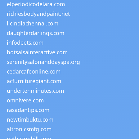
elperiodicodelara.com
richiesbodyandpaint.net
licindiachennai.com
daughterdarlings.com
infodeets.com
hotsalsainteractive.com
serenitysalonanddayspa.org
cedarcafeonline.com
acfurnituregiant.com
undertenminutes.com
omnivere.com
rasadantips.com
newtimbuktu.com
altronicsmfg.com
eatbaconhill.com