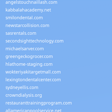
angelstouchnaillash.com
kabbalahacademy.net
smilondental.com
newstarcollision.com
sasrentals.com
secondsighttechnology.com
michaelsarver.com
greengeckogrocer.com
hlathome-staging.com
wokteriyakitargetmall.com
lexingtondentalcenter.com
sydneyellis.com
crowndialysis.org
restauranttrainingprogram.com
allamericanpoolservice.net