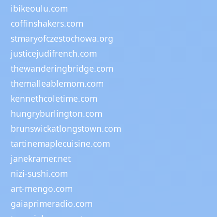
ibikeoulu.com
coffinshakers.com
stmaryofczestochowa.org
justicejudifrench.com
thewanderingbridge.com
themalleablemom.com
kennethcoletime.com
hungryburlington.com
brunswickatlongstown.com
tartinemaplecuisine.com
janekramer.net
nizi-sushi.com
art-mengo.com
gaiaprimeradio.com