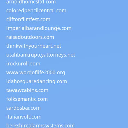
arnoldhomesltd.com
coloredpencilcentral.com
cliftonfilmfest.com
imperialbarandlounge.com
raisedoutdoors.com
thinkwithyourheart.net
utahbankruptcyattorneys.net
irocknroll.com
www.wordoflife2000.org
idahosquaredancing.com
tawawcabins.com
folksemantic.com
sardosbar.com
italianvolt.com
berkshirealarmssystems.com