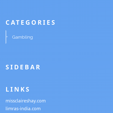
CATEGORIES
Gambling
SIDEBAR
LINKS
missclaireshay.com
limras-india.com