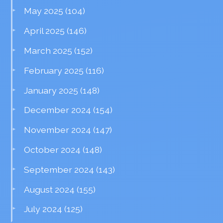
May 2025
(104)
April 2025
(146)
March 2025
(152)
February 2025
(116)
January 2025
(148)
December 2024
(154)
November 2024
(147)
October 2024
(148)
September 2024
(143)
August 2024
(155)
July 2024
(125)