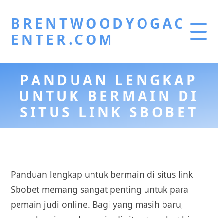
BRENTWOODYOGAC
ENTER.COM
PANDUAN LENGKAP
UNTUK BERMAIN DI
SITUS LINK SBOBET
Panduan lengkap untuk bermain di situs link
Sbobet memang sangat penting untuk para
pemain judi online. Bagi yang masih baru,