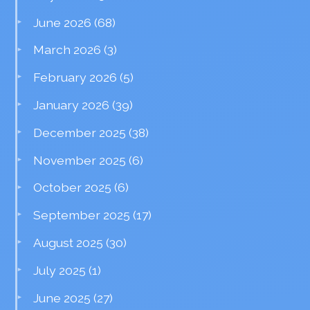
June 2026
(68)
March 2026
(3)
February 2026
(5)
January 2026
(39)
December 2025
(38)
November 2025
(6)
October 2025
(6)
September 2025
(17)
August 2025
(30)
July 2025
(1)
June 2025
(27)