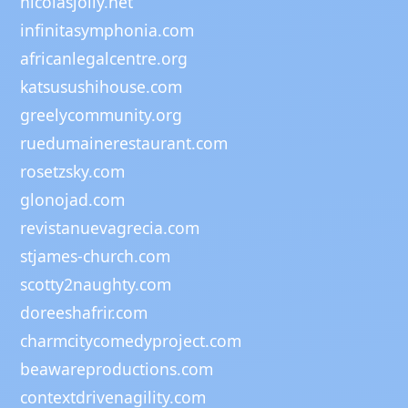
nicolasjolly.net
infinitasymphonia.com
africanlegalcentre.org
katsusushihouse.com
greelycommunity.org
ruedumainerestaurant.com
rosetzsky.com
glonojad.com
revistanuevagrecia.com
stjames-church.com
scotty2naughty.com
doreeshafrir.com
charmcitycomedyproject.com
beawareproductions.com
contextdrivenagility.com