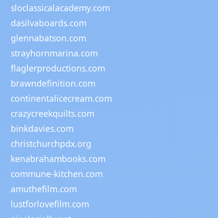
sloclassicalacademy.com
dasilvaboards.com
glennabatson.com
strayhornmarina.com
flaglerproductions.com
brawndefinition.com
continentalicecream.com
crazycreekquilts.com
binkdavies.com
christchurchpdx.org
kenabrahambooks.com
commune-kitchen.com
amuthefilm.com
lustforlovefilm.com