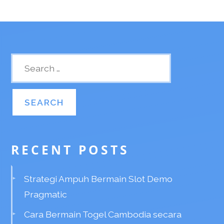
RECENT POSTS
Strategi Ampuh Bermain Slot Demo
Pragmatic
Cara Bermain Togel Cambodia secara