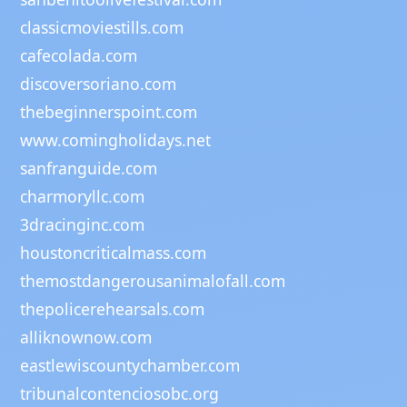
classicmoviestills.com
cafecolada.com
discoversoriano.com
thebeginnerspoint.com
www.comingholidays.net
sanfranguide.com
charmoryllc.com
3dracinginc.com
houstoncriticalmass.com
themostdangerousanimalofall.com
thepolicerehearsals.com
alliknownow.com
eastlewiscountychamber.com
tribunalcontenciosobc.org