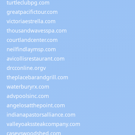
turtleclubpg.com
greatpacifictour.com
victoriaestrella.com
thousandwavesspa.com
courtlandcenter.com
neilfindlaymsp.com
avicollisrestaurant.com
drcconline.org
v
theplacebarandgrill.com
waterburyrx.com
advpoolsinc.com
angelosatthepoint.com
indianapastorsalliance.com
valleyoakssteakcompany.com
caseyswoodshed.com