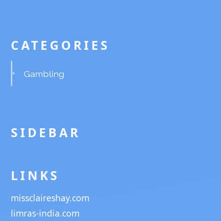
CATEGORIES
Gambling
SIDEBAR
LINKS
missclaireshay.com
limras-india.com