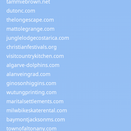
tammiebrown.net
dutonc.com
thelongescape.com
mattolegrange.com
junglelodgecostarica.com
christianfestivals.org
visitcountrykitchen.com
algarve-dolphins.com
alanveingrad.com
ginosonhiggins.com
wutungprinting.com
maritalsettlements.com
milwbikeskaterental.com
baymontjacksonms.com
townofaltonany.com