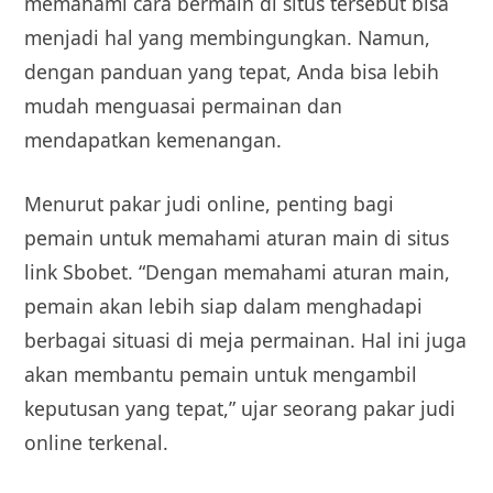
memahami cara bermain di situs tersebut bisa
menjadi hal yang membingungkan. Namun,
dengan panduan yang tepat, Anda bisa lebih
mudah menguasai permainan dan
mendapatkan kemenangan.
Menurut pakar judi online, penting bagi
pemain untuk memahami aturan main di situs
link Sbobet. “Dengan memahami aturan main,
pemain akan lebih siap dalam menghadapi
berbagai situasi di meja permainan. Hal ini juga
akan membantu pemain untuk mengambil
keputusan yang tepat,” ujar seorang pakar judi
online terkenal.