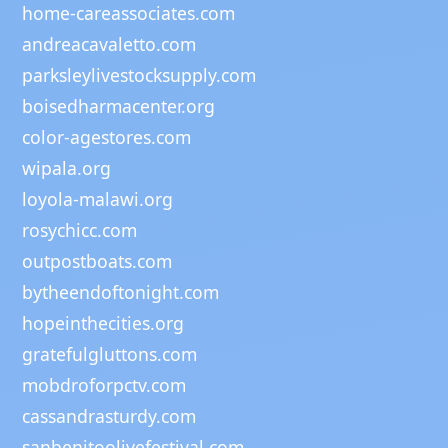
home-careassociates.com
andreacavaletto.com
parksleylivestocksupply.com
boisedharmacenter.org
color-agestores.com
wipala.org
loyola-malawi.org
rosychicc.com
outpostboats.com
bytheendoftonight.com
hopeinthecities.org
gratefulgluttons.com
mobdroforpctv.com
cassandrasturdy.com
sanbenitoolivefestival.com