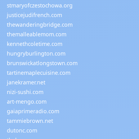
stmaryofczestochowa.org
justicejudifrench.com
thewanderingbridge.com
themalleablemom.com
kennethcoletime.com
hungryburlington.com
brunswickatlongstown.com
tartinemaplecuisine.com
janekramer.net
nizi-sushi.com
art-mengo.com
gaiaprimeradio.com
tammiebrown.net
dutonc.com