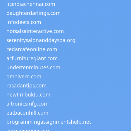
licindiachennai.com
daughterdarlings.com
infodeets.com
hotsalsainteractive.com
serenitysalonanddayspa.org
cedarcafeonline.com
acfurnituregiant.com
undertenminutes.com
omnivere.com
rasadantips.com
newtimbuktu.com
altronicsmfg.com
eatbaconhill.com
programmingassignmentshelp.net
kidssleepover.com