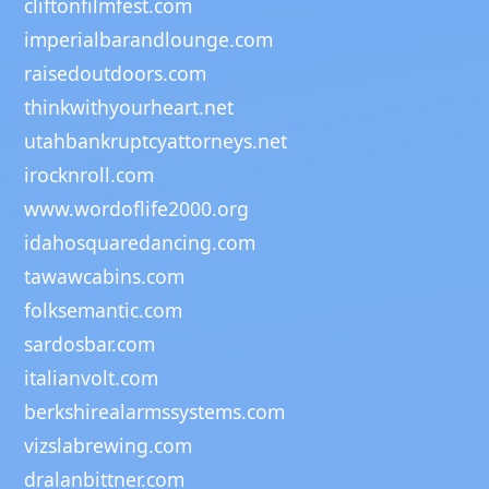
cliftonfilmfest.com
imperialbarandlounge.com
raisedoutdoors.com
thinkwithyourheart.net
utahbankruptcyattorneys.net
irocknroll.com
www.wordoflife2000.org
idahosquaredancing.com
tawawcabins.com
folksemantic.com
sardosbar.com
italianvolt.com
berkshirealarmssystems.com
vizslabrewing.com
dralanbittner.com