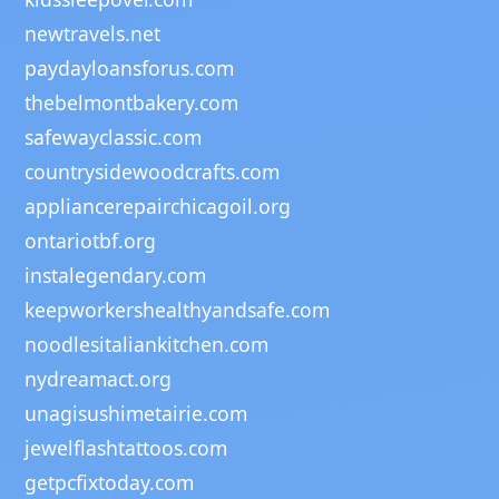
newtravels.net
paydayloansforus.com
thebelmontbakery.com
safewayclassic.com
countrysidewoodcrafts.com
appliancerepairchicagoil.org
ontariotbf.org
instalegendary.com
keepworkershealthyandsafe.com
noodlesitaliankitchen.com
nydreamact.org
unagisushimetairie.com
jewelflashtattoos.com
getpcfixtoday.com