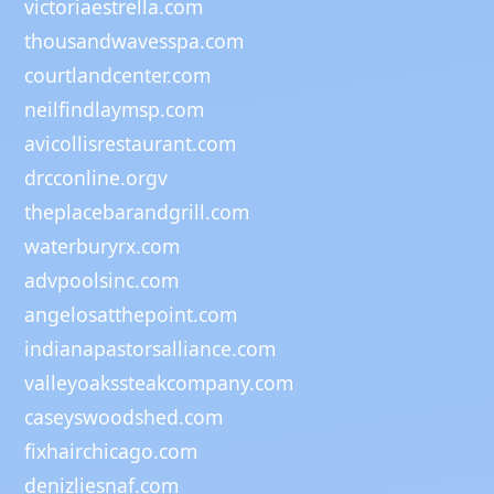
victoriaestrella.com
thousandwavesspa.com
courtlandcenter.com
neilfindlaymsp.com
avicollisrestaurant.com
drcconline.org
v
theplacebarandgrill.com
waterburyrx.com
advpoolsinc.com
angelosatthepoint.com
indianapastorsalliance.com
valleyoakssteakcompany.com
caseyswoodshed.com
fixhairchicago.com
denizliesnaf.com