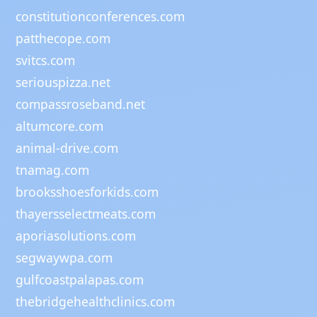
constitutionconferences.com
patthecope.com
svitcs.com
seriouspizza.net
compassroseband.net
altumcore.com
animal-drive.com
tnamag.com
brooksshoesforkids.com
thayersselectmeats.com
aporiasolutions.com
segwaywpa.com
gulfcoastpalapas.com
thebridgehealthclinics.com