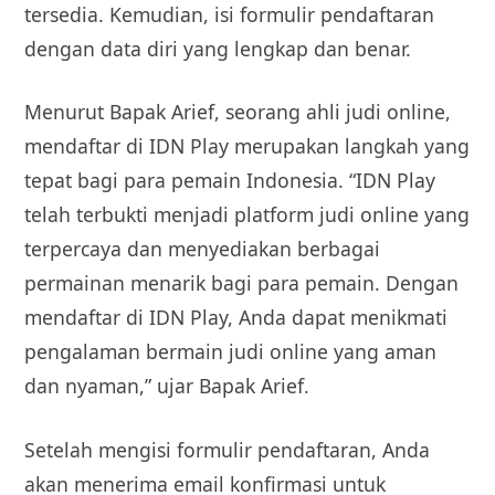
tersedia. Kemudian, isi formulir pendaftaran
dengan data diri yang lengkap dan benar.
Menurut Bapak Arief, seorang ahli judi online,
mendaftar di IDN Play merupakan langkah yang
tepat bagi para pemain Indonesia. “IDN Play
telah terbukti menjadi platform judi online yang
terpercaya dan menyediakan berbagai
permainan menarik bagi para pemain. Dengan
mendaftar di IDN Play, Anda dapat menikmati
pengalaman bermain judi online yang aman
dan nyaman,” ujar Bapak Arief.
Setelah mengisi formulir pendaftaran, Anda
akan menerima email konfirmasi untuk