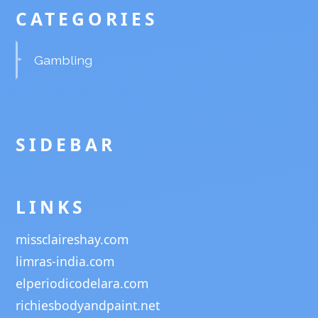
CATEGORIES
Gambling
SIDEBAR
LINKS
missclaireshay.com
limras-india.com
elperiodicodelara.com
richiesbodyandpaint.net