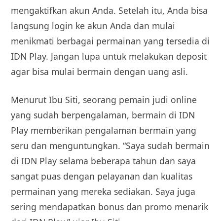
mengaktifkan akun Anda. Setelah itu, Anda bisa
langsung login ke akun Anda dan mulai
menikmati berbagai permainan yang tersedia di
IDN Play. Jangan lupa untuk melakukan deposit
agar bisa mulai bermain dengan uang asli.
Menurut Ibu Siti, seorang pemain judi online
yang sudah berpengalaman, bermain di IDN
Play memberikan pengalaman bermain yang
seru dan menguntungkan. “Saya sudah bermain
di IDN Play selama beberapa tahun dan saya
sangat puas dengan pelayanan dan kualitas
permainan yang mereka sediakan. Saya juga
sering mendapatkan bonus dan promo menarik