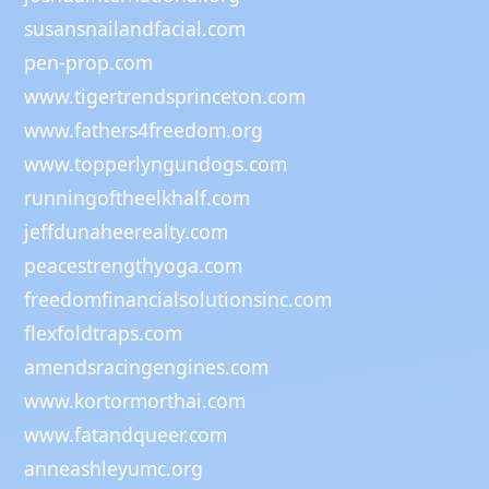
susansnailandfacial.com
pen-prop.com
www.tigertrendsprinceton.com
www.fathers4freedom.org
www.topperlyngundogs.com
runningoftheelkhalf.com
jeffdunaheerealty.com
peacestrengthyoga.com
freedomfinancialsolutionsinc.com
flexfoldtraps.com
amendsracingengines.com
www.kortormorthai.com
www.fatandqueer.com
anneashleyumc.org