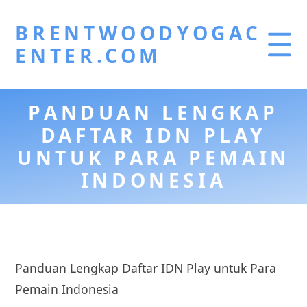
BRENTWOODYOGAC
ENTER.COM
PANDUAN LENGKAP
DAFTAR IDN PLAY
UNTUK PARA PEMAIN
INDONESIA
Panduan Lengkap Daftar IDN Play untuk Para
Pemain Indonesia