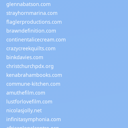
glennabatson.com
strayhornmarina.com
flaglerproductions.com
brawndefinition.com
continentalicecream.com
crazycreekquilts.com
binkdavies.com
christchurchpdx.org
kenabrahambooks.com
commune-kitchen.com
amuthefilm.com
lustforlovefilm.com
nicolasjolly.net
infinitasymphonia.com
africanlegalcentre.org