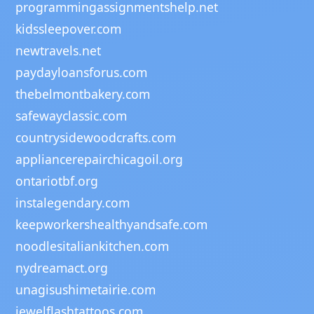
programmingassignmentshelp.net
kidssleepover.com
newtravels.net
paydayloansforus.com
thebelmontbakery.com
safewayclassic.com
countrysidewoodcrafts.com
appliancerepairchicagoil.org
ontariotbf.org
instalegendary.com
keepworkershealthyandsafe.com
noodlesitaliankitchen.com
nydreamact.org
unagisushimetairie.com
jewelflashtattoos.com