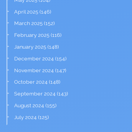
April 2025
(146)
March 2025
(152)
February 2025
(116)
January 2025
(148)
December 2024
(154)
November 2024
(147)
October 2024
(148)
September 2024
(143)
August 2024
(155)
July 2024
(125)