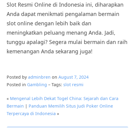
Slot Resmi Online di Indonesia ini, diharapkan
Anda dapat menikmati pengalaman bermain
slot online dengan lebih baik dan
meningkatkan peluang menang Anda. Jadi,
tunggu apalagi? Segera mulai bermain dan raih
kemenangan Anda sekarang juga!
Posted by
adminbren
on
August 7, 2024
Posted in
Gambling
– Tags:
slot resmi
«
Mengenal Lebih Dekat Togel China: Sejarah dan Cara
Bermain
|
Panduan Memilih Situs Judi Poker Online
Terpercaya di Indonesia
»