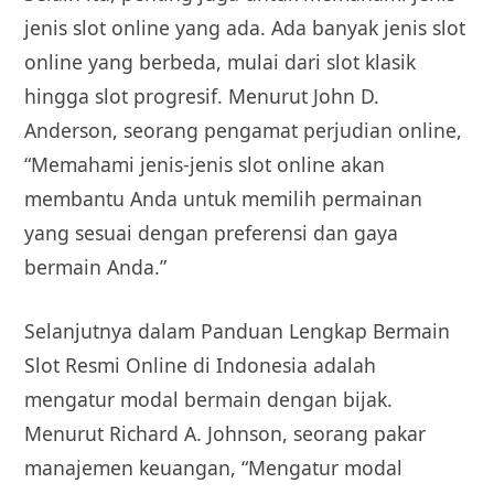
jenis slot online yang ada. Ada banyak jenis slot
online yang berbeda, mulai dari slot klasik
hingga slot progresif. Menurut John D.
Anderson, seorang pengamat perjudian online,
“Memahami jenis-jenis slot online akan
membantu Anda untuk memilih permainan
yang sesuai dengan preferensi dan gaya
bermain Anda.”
Selanjutnya dalam Panduan Lengkap Bermain
Slot Resmi Online di Indonesia adalah
mengatur modal bermain dengan bijak.
Menurut Richard A. Johnson, seorang pakar
manajemen keuangan, “Mengatur modal