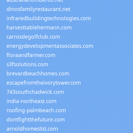
dinosfamilyrestaurant.net
infraredbuildingtechnologies.com
harvesttablehermann.com
carrosdegolfclub.com
energydevelopmentassociates.com
floraandfarmer.com
s3fsolutions.com
brevardbeachhomes.com
escapefromtheivorytower.com
743southchadwick.com
india-northeast.com
roofing-palmbeach.com
dontfightthefuture.com
arnoldhomesltd.com