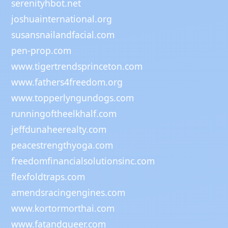
serenityhbot.net
joshuainternational.org
susansnailandfacial.com
pen-prop.com
www.tigertrendsprinceton.com
www.fathers4freedom.org
www.topperlyngundogs.com
runningoftheelkhalf.com
jeffdunaheerealty.com
peacestrengthyoga.com
freedomfinancialsolutionsinc.com
flexfoldtraps.com
amendsracingengines.com
www.kortormorthai.com
www.fatandqueer.com