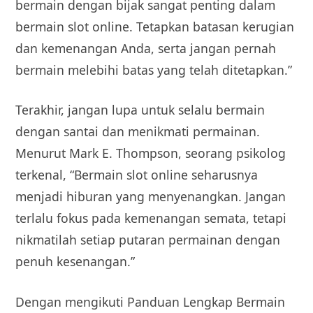
bermain dengan bijak sangat penting dalam
bermain slot online. Tetapkan batasan kerugian
dan kemenangan Anda, serta jangan pernah
bermain melebihi batas yang telah ditetapkan.”
Terakhir, jangan lupa untuk selalu bermain
dengan santai dan menikmati permainan.
Menurut Mark E. Thompson, seorang psikolog
terkenal, “Bermain slot online seharusnya
menjadi hiburan yang menyenangkan. Jangan
terlalu fokus pada kemenangan semata, tetapi
nikmatilah setiap putaran permainan dengan
penuh kesenangan.”
Dengan mengikuti Panduan Lengkap Bermain