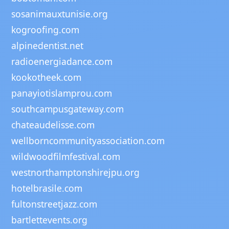
sosanimauxtunisie.org
kogroofing.com
alpinedentist.net
radioenergiadance.com
kookotheek.com
panayiotislamprou.com
southcampusgateway.com
chateaudelisse.com
wellborncommunityassociation.com
wildwoodfilmfestival.com
westnorthamptonshirejpu.org
hotelbrasile.com
fultonstreetjazz.com
bartlettevents.org