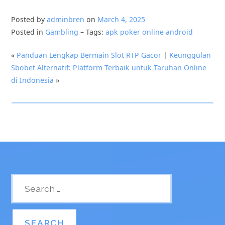
Posted by
adminbren
on
March 4, 2025
Posted in
Gambling
– Tags:
apk poker online android
«
Panduan Lengkap Bermain Slot RTP Gacor
|
Keunggulan
Sbobet Alternatif: Platform Terbaik untuk Taruhan Online
di Indonesia
»