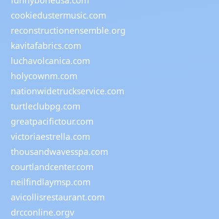
cookiedustermusic.com
reconstructionensemble.org
kavitafabrics.com
luchavolcanica.com
holycownm.com
nationwidetruckservice.com
turtleclubpg.com
greatpacifictour.com
victoriaestrella.com
thousandwavesspa.com
courtlandcenter.com
neilfindlaymsp.com
avicollisrestaurant.com
drcconline.org
v