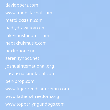
davidboers.com
www.imobetachat.com
mattdickstein.com
badlydrawntoy.com
lakehoustonumc.com
habakkukmusic.com
nexttonone.net
serenityhbot.net
joshuainternational.org
susansnailandfacial.com
pen-prop.com
www.tigertrendsprinceton.com
www.fathers4freedom.org
www.topperlyngundogs.com