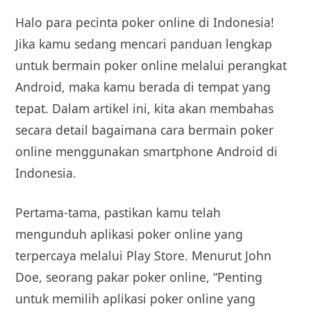
Halo para pecinta poker online di Indonesia!
Jika kamu sedang mencari panduan lengkap
untuk bermain poker online melalui perangkat
Android, maka kamu berada di tempat yang
tepat. Dalam artikel ini, kita akan membahas
secara detail bagaimana cara bermain poker
online menggunakan smartphone Android di
Indonesia.
Pertama-tama, pastikan kamu telah
mengunduh aplikasi poker online yang
terpercaya melalui Play Store. Menurut John
Doe, seorang pakar poker online, “Penting
untuk memilih aplikasi poker online yang