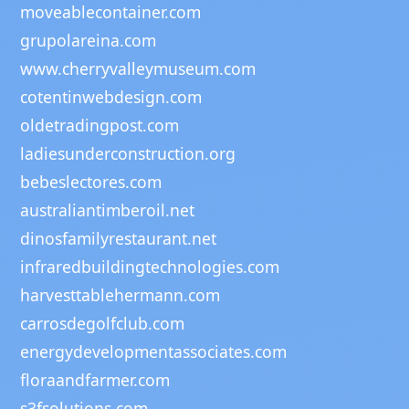
moveablecontainer.com
grupolareina.com
www.cherryvalleymuseum.com
cotentinwebdesign.com
oldetradingpost.com
ladiesunderconstruction.org
bebeslectores.com
australiantimberoil.net
dinosfamilyrestaurant.net
infraredbuildingtechnologies.com
harvesttablehermann.com
carrosdegolfclub.com
energydevelopmentassociates.com
floraandfarmer.com
s3fsolutions.com