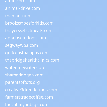
altumcore.com
animal-drive.com
tnamag.com
brooksshoesforkids.com
thayersselectmeats.com
aporiasolutions.com
segwaywpa.com
gulfcoastpalapas.com
thebridgehealthclinics.com
waterlinewriters.org
shameddogan.com
parentsoftots.org
creative3drenderings.com
farmerstradecoffee.com
logcabinyardage.com