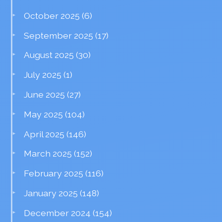
October 2025
(6)
September 2025
(17)
August 2025
(30)
July 2025
(1)
June 2025
(27)
May 2025
(104)
April 2025
(146)
March 2025
(152)
February 2025
(116)
January 2025
(148)
December 2024
(154)