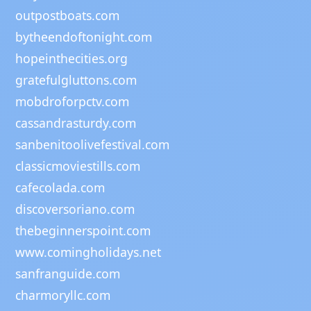
outpostboats.com
bytheendoftonight.com
hopeinthecities.org
gratefulgluttons.com
mobdroforpctv.com
cassandrasturdy.com
sanbenitoolivefestival.com
classicmoviestills.com
cafecolada.com
discoversoriano.com
thebeginnerspoint.com
www.comingholidays.net
sanfranguide.com
charmoryllc.com