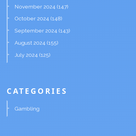
November 2024
(147)
October 2024
(148)
September 2024
(143)
August 2024
(155)
July 2024
(125)
CATEGORIES
Gambling