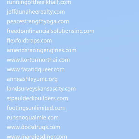
runningoftheelkhalf.com
jeffdunaheerealty.com
peacestrengthyoga.com
freedomfinancialsolutionsinc.com
flexfoldtraps.com
amendsracingengines.com
www.kortormorthai.com
www.fatandqueer.com
anneashleyumc.org
landsurveyskansascity.com
stpauldeckbuilders.com
footingsunlimited.com
runsnoqualmie.com
www.docsdrugs.com
www.margiesdiner.com