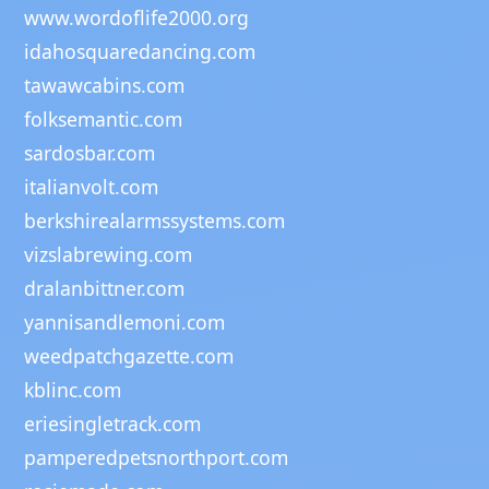
www.wordoflife2000.org
idahosquaredancing.com
tawawcabins.com
folksemantic.com
sardosbar.com
italianvolt.com
berkshirealarmssystems.com
vizslabrewing.com
dralanbittner.com
yannisandlemoni.com
weedpatchgazette.com
kblinc.com
eriesingletrack.com
pamperedpetsnorthport.com