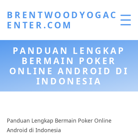
BRENTWOODYOGAC
ENTER.COM
PANDUAN LENGKAP
BERMAIN POKER
ONLINE ANDROID DI
INDONESIA
Panduan Lengkap Bermain Poker Online
Android di Indonesia