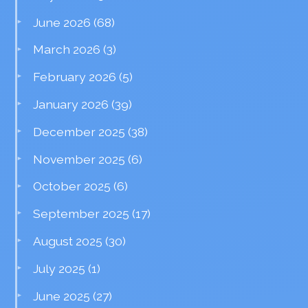
June 2026
(68)
March 2026
(3)
February 2026
(5)
January 2026
(39)
December 2025
(38)
November 2025
(6)
October 2025
(6)
September 2025
(17)
August 2025
(30)
July 2025
(1)
June 2025
(27)