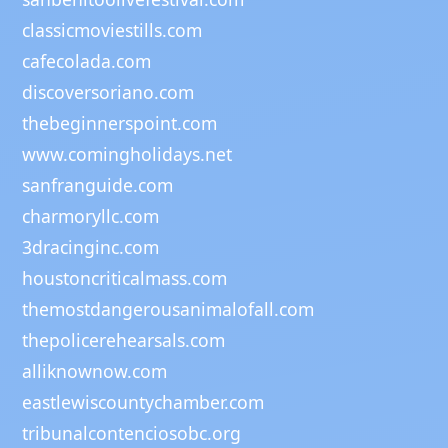
classicmoviestills.com
cafecolada.com
discoversoriano.com
thebeginnerspoint.com
www.comingholidays.net
sanfranguide.com
charmoryllc.com
3dracinginc.com
houstoncriticalmass.com
themostdangerousanimalofall.com
thepolicerehearsals.com
alliknownow.com
eastlewiscountychamber.com
tribunalcontenciosobc.org