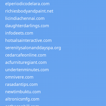
elperiodicodelara.com
richiesbodyandpaint.net
licindiachennai.com
daughterdarlings.com
infodeets.com
hotsalsainteractive.com
serenitysalonanddayspa.org
cedarcafeonline.com
acfurnituregiant.com
undertenminutes.com
omnivere.com
rasadantips.com
newtimbuktu.com
altronicsmfg.com