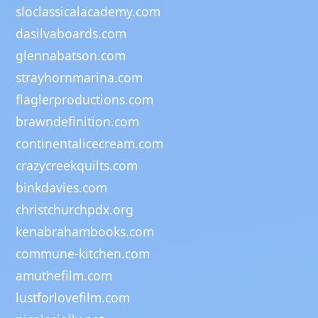
sloclassicalacademy.com
dasilvaboards.com
glennabatson.com
strayhornmarina.com
flaglerproductions.com
brawndefinition.com
continentalicecream.com
crazycreekquilts.com
binkdavies.com
christchurchpdx.org
kenabrahambooks.com
commune-kitchen.com
amuthefilm.com
lustforlovefilm.com