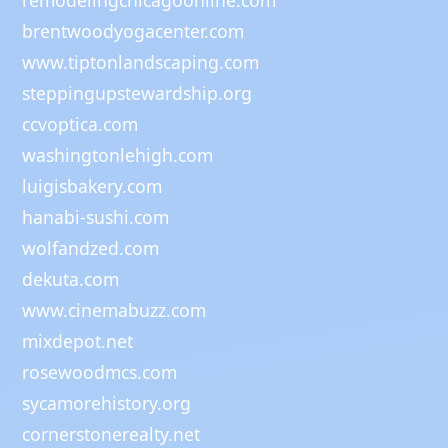
remodelingchicagoonline.com
brentwoodyogacenter.com
www.tiptonlandscaping.com
steppingupstewardship.org
ccvoptica.com
washingtonlehigh.com
luigisbakery.com
hanabi-sushi.com
wolfandzed.com
dekuta.com
www.cinemabuzz.com
mixdepot.net
rosewoodmcs.com
sycamorehistory.org
cornerstonerealty.net