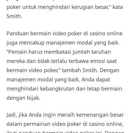
poker untuk menghindari kerugian besar,” kata
Smith.
Panduan bermain video poker di casino online
juga mencakup manajemen modal yang baik.
“Pemain harus membatasi jumlah taruhan
mereka dan tidak terlalu terbawa emosi saat
bermain video poker,” tambah Smith. Dengan
manajemen modal yang baik, Anda dapat
menghindari kebangkrutan dan tetap bermain
dengan bijak.
Jadi, jika Anda ingin meraih kemenangan besar
dalam permainan video poker di casino online,