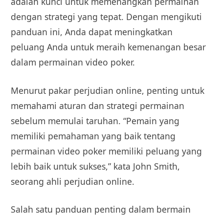
adalah kunci untuk memenangkan permainan
dengan strategi yang tepat. Dengan mengikuti
panduan ini, Anda dapat meningkatkan
peluang Anda untuk meraih kemenangan besar
dalam permainan video poker.
Menurut pakar perjudian online, penting untuk
memahami aturan dan strategi permainan
sebelum memulai taruhan. “Pemain yang
memiliki pemahaman yang baik tentang
permainan video poker memiliki peluang yang
lebih baik untuk sukses,” kata John Smith,
seorang ahli perjudian online.
Salah satu panduan penting dalam bermain