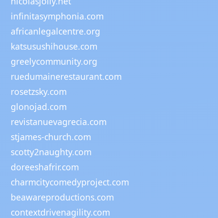
nicolasjolly.net
infinitasymphonia.com
africanlegalcentre.org
katsusushihouse.com
greelycommunity.org
ruedumainerestaurant.com
rosetzsky.com
glonojad.com
revistanuevagrecia.com
stjames-church.com
scotty2naughty.com
doreeshafrir.com
charmcitycomedyproject.com
beawareproductions.com
contextdrivenagility.com