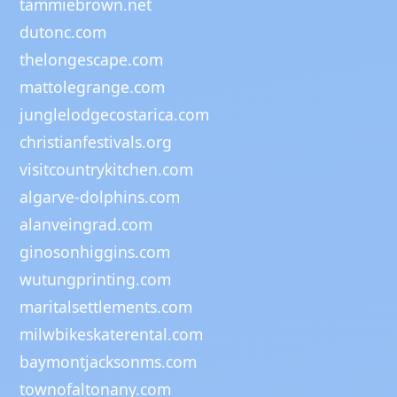
tammiebrown.net
dutonc.com
thelongescape.com
mattolegrange.com
junglelodgecostarica.com
christianfestivals.org
visitcountrykitchen.com
algarve-dolphins.com
alanveingrad.com
ginosonhiggins.com
wutungprinting.com
maritalsettlements.com
milwbikeskaterental.com
baymontjacksonms.com
townofaltonany.com