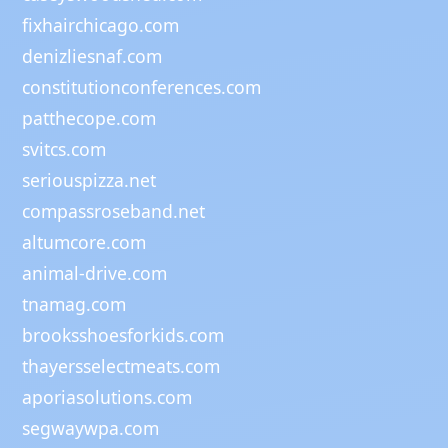
fixhairchicago.com
denizliesnaf.com
constitutionconferences.com
patthecope.com
svitcs.com
seriouspizza.net
compassroseband.net
altumcore.com
animal-drive.com
tnamag.com
brooksshoesforkids.com
thayersselectmeats.com
aporiasolutions.com
segwaywpa.com