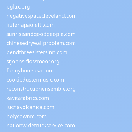
pglax.org
negativespacecleveland.com
liuteriapaoletti.com
sunriseandgoodpeople.com
chinesedrywallproblem.com
bendthreesistersinn.com
stjohns-flossmoor.org
funnyboneusa.com
cookiedustermusic.com
reconstructionensemble.org
kavitafabrics.com
luchavolcanica.com
holycownm.com
nationwidetruckservice.com