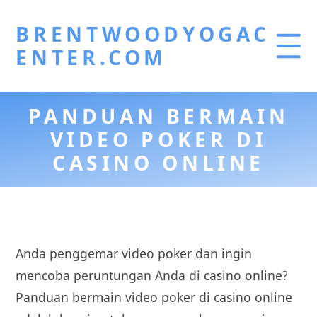
BRENTWOODYOGAC
ENTER.COM
PANDUAN BERMAIN
VIDEO POKER DI
CASINO ONLINE
Anda penggemar video poker dan ingin
mencoba peruntungan Anda di casino online?
Panduan bermain video poker di casino online