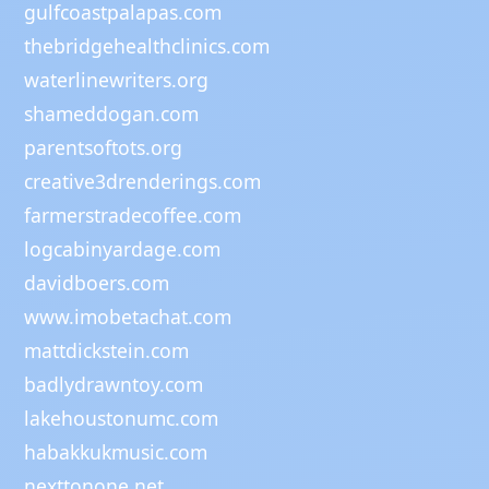
gulfcoastpalapas.com
thebridgehealthclinics.com
waterlinewriters.org
shameddogan.com
parentsoftots.org
creative3drenderings.com
farmerstradecoffee.com
logcabinyardage.com
davidboers.com
www.imobetachat.com
mattdickstein.com
badlydrawntoy.com
lakehoustonumc.com
habakkukmusic.com
nexttonone.net