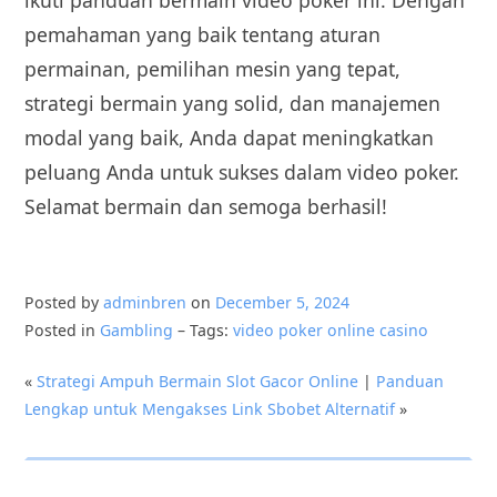
ikuti panduan bermain video poker ini. Dengan
pemahaman yang baik tentang aturan
permainan, pemilihan mesin yang tepat,
strategi bermain yang solid, dan manajemen
modal yang baik, Anda dapat meningkatkan
peluang Anda untuk sukses dalam video poker.
Selamat bermain dan semoga berhasil!
Posted by
adminbren
on
December 5, 2024
Posted in
Gambling
– Tags:
video poker online casino
«
Strategi Ampuh Bermain Slot Gacor Online
|
Panduan
Lengkap untuk Mengakses Link Sbobet Alternatif
»