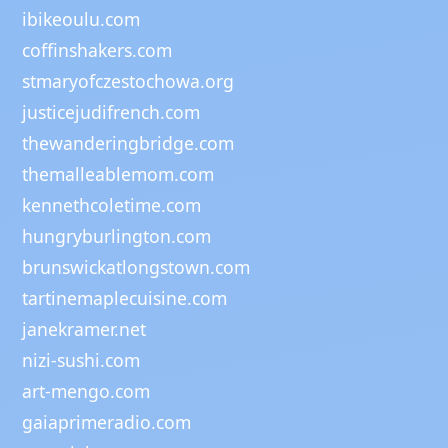
ibikeoulu.com
coffinshakers.com
stmaryofczestochowa.org
justicejudifrench.com
thewanderingbridge.com
themalleablemom.com
kennethcoletime.com
hungryburlington.com
brunswickatlongstown.com
tartinemaplecuisine.com
janekramer.net
nizi-sushi.com
art-mengo.com
gaiaprimeradio.com