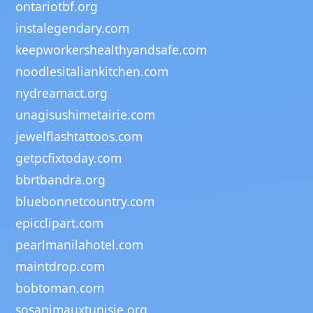
ontariotbf.org
instalegendary.com
keepworkershealthyandsafe.com
noodlesitaliankitchen.com
nydreamact.org
unagisushimetairie.com
jewelflashtattoos.com
getpcfixtoday.com
bbrtbandra.org
bluebonnetcountry.com
epicclipart.com
pearlmanilahotel.com
maintdrop.com
bobtoman.com
sosanimauxtunisie.org