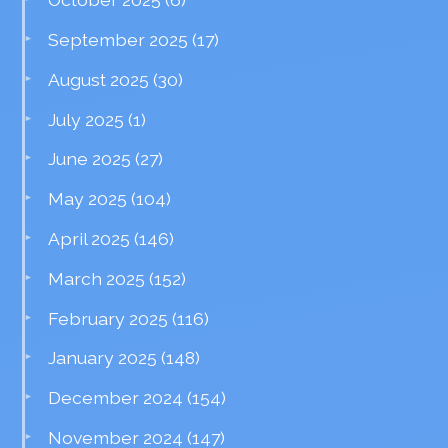
September 2025
(17)
August 2025
(30)
July 2025
(1)
June 2025
(27)
May 2025
(104)
April 2025
(146)
March 2025
(152)
February 2025
(116)
January 2025
(148)
December 2024
(154)
November 2024
(147)