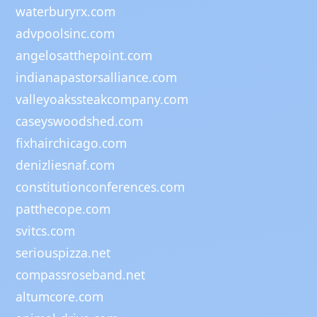
waterburyrx.com
advpoolsinc.com
angelosatthepoint.com
indianapastorsalliance.com
valleyoakssteakcompany.com
caseyswoodshed.com
fixhairchicago.com
denizliesnaf.com
constitutionconferences.com
patthecope.com
svitcs.com
seriouspizza.net
compassroseband.net
altumcore.com