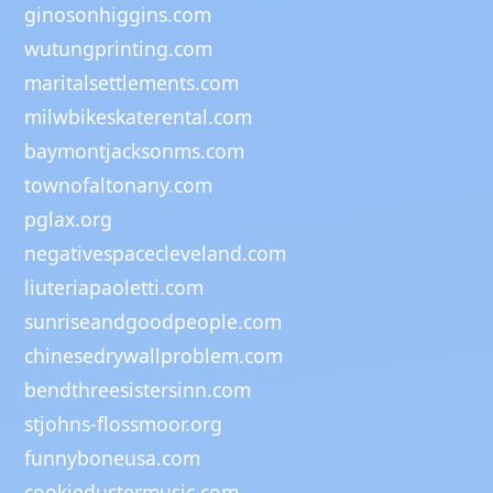
ginosonhiggins.com
wutungprinting.com
maritalsettlements.com
milwbikeskaterental.com
baymontjacksonms.com
townofaltonany.com
pglax.org
negativespacecleveland.com
liuteriapaoletti.com
sunriseandgoodpeople.com
chinesedrywallproblem.com
bendthreesistersinn.com
stjohns-flossmoor.org
funnyboneusa.com
cookiedustermusic.com