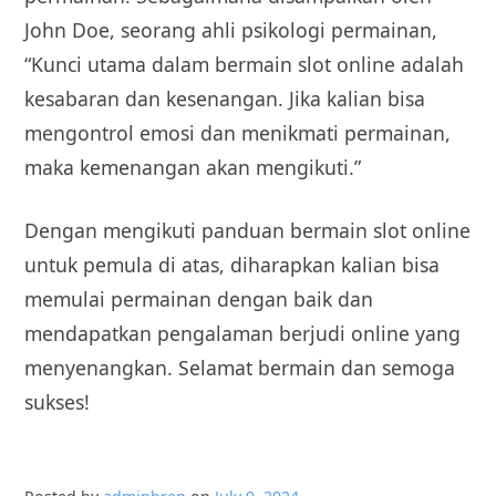
John Doe, seorang ahli psikologi permainan,
“Kunci utama dalam bermain slot online adalah
kesabaran dan kesenangan. Jika kalian bisa
mengontrol emosi dan menikmati permainan,
maka kemenangan akan mengikuti.”
Dengan mengikuti panduan bermain slot online
untuk pemula di atas, diharapkan kalian bisa
memulai permainan dengan baik dan
mendapatkan pengalaman berjudi online yang
menyenangkan. Selamat bermain dan semoga
sukses!