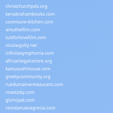
christchurchpdx.org
kenabrahambooks.com
commune-kitchen.com
amuthefilm.com
lustforlovefilm.com
nicolasjolly.net
infinitasymphonia.com
africanlegalcentre.org
katsusushihouse.com
greelycommunity.org
ruedumainerestaurant.com
rosetzsky.com
glonojad.com
revistanuevagrecia.com