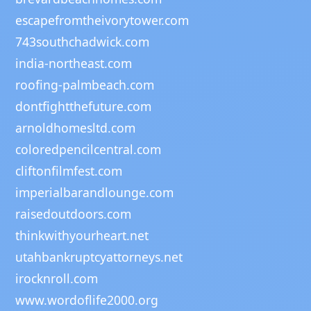
escapefromtheivorytower.com
743southchadwick.com
india-northeast.com
roofing-palmbeach.com
dontfightthefuture.com
arnoldhomesltd.com
coloredpencilcentral.com
cliftonfilmfest.com
imperialbarandlounge.com
raisedoutdoors.com
thinkwithyourheart.net
utahbankruptcyattorneys.net
irocknroll.com
www.wordoflife2000.org