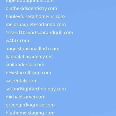
tupelodoughnuts.com
olathekidsdentistry.com
hanleyfuneralhomeinc.com
mejorpaquetesorlando.com
1stand10sportsbarandgrill.com
w4btx.com
angelstouchnaillash.com
kabbalahacademy.net
smilondental.com
newstarcollision.com
sasrentals.com
secondsighttechnology.com
michaelsarver.com
greengeckogrocer.com
hlathome-staging.com