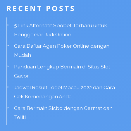
RECENT POSTS
5 Link Alternatif Sbobet Terbaru untuk
Penggemar Judi Online
Cara Daftar Agen Poker Online dengan
Mudah
Panduan Lengkap Bermain di Situs Slot
Gacor
Jadwal Result Togel Macau 2022 dan Cara
Cek Kemenangan Anda
Cara Bermain Sicbo dengan Cermat dan
Teliti