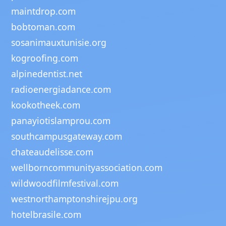
maintdrop.com
bobtoman.com
sosanimauxtunisie.org
kogroofing.com
alpinedentist.net
radioenergiadance.com
kookotheek.com
panayiotislamprou.com
southcampusgateway.com
chateaudelisse.com
wellborncommunityassociation.com
wildwoodfilmfestival.com
westnorthamptonshirejpu.org
hotelbrasile.com