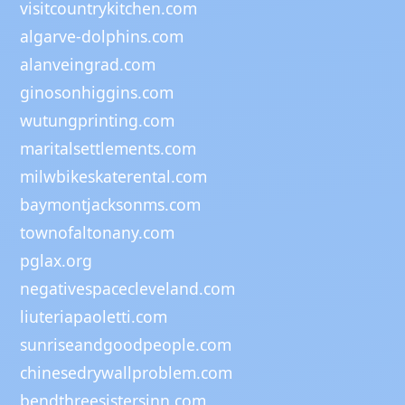
visitcountrykitchen.com
algarve-dolphins.com
alanveingrad.com
ginosonhiggins.com
wutungprinting.com
maritalsettlements.com
milwbikeskaterental.com
baymontjacksonms.com
townofaltonany.com
pglax.org
negativespacecleveland.com
liuteriapaoletti.com
sunriseandgoodpeople.com
chinesedrywallproblem.com
bendthreesistersinn.com