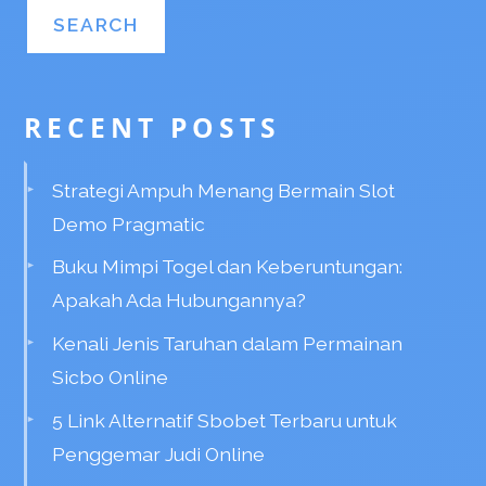
RECENT POSTS
Strategi Ampuh Menang Bermain Slot
Demo Pragmatic
Buku Mimpi Togel dan Keberuntungan:
Apakah Ada Hubungannya?
Kenali Jenis Taruhan dalam Permainan
Sicbo Online
5 Link Alternatif Sbobet Terbaru untuk
Penggemar Judi Online