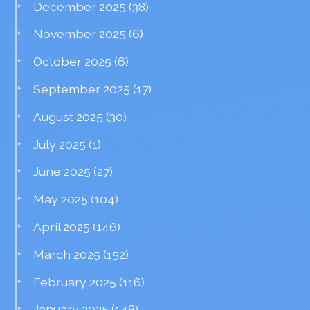
December 2025
(38)
November 2025
(6)
October 2025
(6)
September 2025
(17)
August 2025
(30)
July 2025
(1)
June 2025
(27)
May 2025
(104)
April 2025
(146)
March 2025
(152)
February 2025
(116)
January 2025
(148)