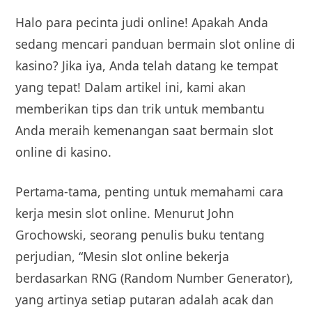
Halo para pecinta judi online! Apakah Anda
sedang mencari panduan bermain slot online di
kasino? Jika iya, Anda telah datang ke tempat
yang tepat! Dalam artikel ini, kami akan
memberikan tips dan trik untuk membantu
Anda meraih kemenangan saat bermain slot
online di kasino.
Pertama-tama, penting untuk memahami cara
kerja mesin slot online. Menurut John
Grochowski, seorang penulis buku tentang
perjudian, “Mesin slot online bekerja
berdasarkan RNG (Random Number Generator),
yang artinya setiap putaran adalah acak dan