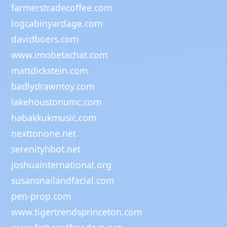
farmerstradecoffee.com
logcabinyardage.com
davidboers.com
www.imobetachat.com
mattdickstein.com
badlydrawntoy.com
lakehoustonumc.com
habakkukmusic.com
nexttonone.net
serenityhbot.net
joshuainternational.org
susansnailandfacial.com
pen-prop.com
www.tigertrendsprinceton.com