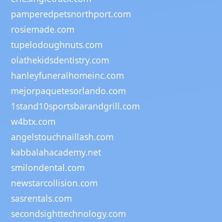
pamperedpetsnorthport.com
rosiemade.com
tupelodoughnuts.com
olathekidsdentistry.com
hanleyfuneralhomeinc.com
mejorpaquetesorlando.com
1stand10sportsbarandgrill.com
w4btx.com
angelstouchnaillash.com
kabbalahacademy.net
smilondental.com
newstarcollision.com
sasrentals.com
secondsighttechnology.com