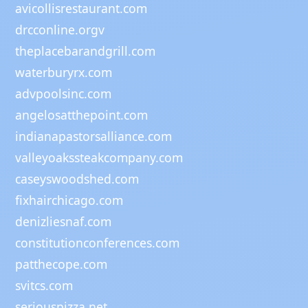
avicollisrestaurant.com
drcconline.org
v
theplacebarandgrill.com
waterburyrx.com
advpoolsinc.com
angelosatthepoint.com
indianapastorsalliance.com
valleyoakssteakcompany.com
caseyswoodshed.com
fixhairchicago.com
denizliesnaf.com
constitutionconferences.com
patthecope.com
svitcs.com
seriouspizza.net