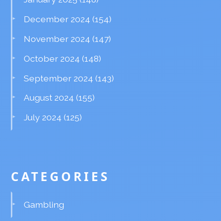
December 2024
(154)
November 2024
(147)
October 2024
(148)
September 2024
(143)
August 2024
(155)
July 2024
(125)
CATEGORIES
Gambling