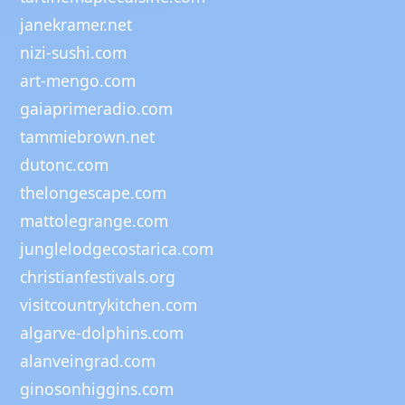
janekramer.net
nizi-sushi.com
art-mengo.com
gaiaprimeradio.com
tammiebrown.net
dutonc.com
thelongescape.com
mattolegrange.com
junglelodgecostarica.com
christianfestivals.org
visitcountrykitchen.com
algarve-dolphins.com
alanveingrad.com
ginosonhiggins.com