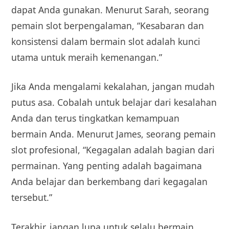
dapat Anda gunakan. Menurut Sarah, seorang
pemain slot berpengalaman, “Kesabaran dan
konsistensi dalam bermain slot adalah kunci
utama untuk meraih kemenangan.”
Jika Anda mengalami kekalahan, jangan mudah
putus asa. Cobalah untuk belajar dari kesalahan
Anda dan terus tingkatkan kemampuan
bermain Anda. Menurut James, seorang pemain
slot profesional, “Kegagalan adalah bagian dari
permainan. Yang penting adalah bagaimana
Anda belajar dan berkembang dari kegagalan
tersebut.”
Terakhir, jangan lupa untuk selalu bermain