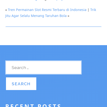
«
Tren Permainan Slot Resmi Terbaru di Indonesia
|
Trik
Jitu Agar Selalu Menang Taruhan Bola
»
RECENT POSTS