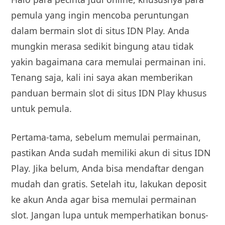
pemula yang ingin mencoba peruntungan
dalam bermain slot di situs IDN Play. Anda
mungkin merasa sedikit bingung atau tidak
yakin bagaimana cara memulai permainan ini.
Tenang saja, kali ini saya akan memberikan
panduan bermain slot di situs IDN Play khusus
untuk pemula.
Pertama-tama, sebelum memulai permainan,
pastikan Anda sudah memiliki akun di situs IDN
Play. Jika belum, Anda bisa mendaftar dengan
mudah dan gratis. Setelah itu, lakukan deposit
ke akun Anda agar bisa memulai permainan
slot. Jangan lupa untuk memperhatikan bonus-