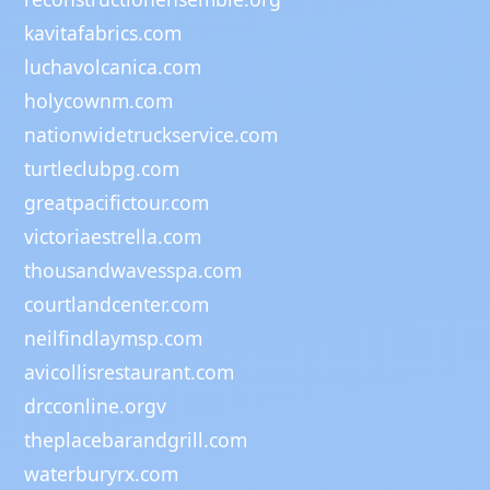
kavitafabrics.com
luchavolcanica.com
holycownm.com
nationwidetruckservice.com
turtleclubpg.com
greatpacifictour.com
victoriaestrella.com
thousandwavesspa.com
courtlandcenter.com
neilfindlaymsp.com
avicollisrestaurant.com
drcconline.org
v
theplacebarandgrill.com
waterburyrx.com