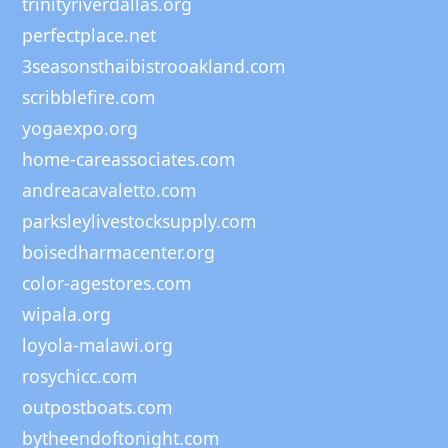
trinityriverdallas.org
perfectplace.net
3seasonsthaibistrooakland.com
scribblefire.com
yogaexpo.org
home-careassociates.com
andreacavaletto.com
parksleylivestocksupply.com
boisedharmacenter.org
color-agestores.com
wipala.org
loyola-malawi.org
rosychicc.com
outpostboats.com
bytheendoftonight.com