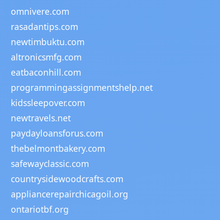
omnivere.com
rasadantips.com
newtimbuktu.com
altronicsmfg.com
eatbaconhill.com
programmingassignmentshelp.net
kidssleepover.com
newtravels.net
paydayloansforus.com
thebelmontbakery.com
safewayclassic.com
countrysidewoodcrafts.com
appliancerepairchicagoil.org
ontariotbf.org