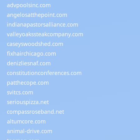
advpoolsinc.com
angelosatthepoint.com
indianapastorsalliance.com
valleyoakssteakcompany.com
caseyswoodshed.com
fixhairchicago.com
denizliesnaf.com
constitutionconferences.com
patthecope.com
svitcs.com
seriouspizza.net
compassroseband.net
altumcore.com
animal-drive.com