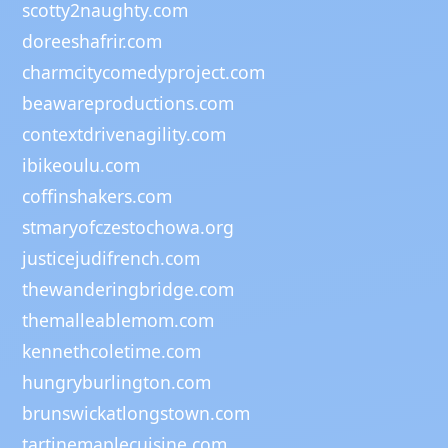
scotty2naughty.com
doreeshafrir.com
charmcitycomedyproject.com
beawareproductions.com
contextdrivenagility.com
ibikeoulu.com
coffinshakers.com
stmaryofczestochowa.org
justicejudifrench.com
thewanderingbridge.com
themalleablemom.com
kennethcoletime.com
hungryburlington.com
brunswickatlongstown.com
tartinemaplecuisine.com