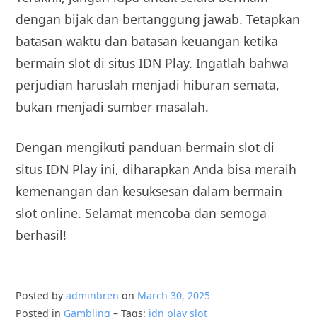
dengan bijak dan bertanggung jawab. Tetapkan
batasan waktu dan batasan keuangan ketika
bermain slot di situs IDN Play. Ingatlah bahwa
perjudian haruslah menjadi hiburan semata,
bukan menjadi sumber masalah.
Dengan mengikuti panduan bermain slot di
situs IDN Play ini, diharapkan Anda bisa meraih
kemenangan dan kesuksesan dalam bermain
slot online. Selamat mencoba dan semoga
berhasil!
Posted by
adminbren
on
March 30, 2025
Posted in
Gambling
– Tags:
idn play slot