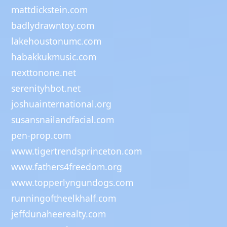
mattdickstein.com
badlydrawntoy.com
lakehoustonumc.com
habakkukmusic.com
nexttonone.net
serenityhbot.net
joshuainternational.org
susansnailandfacial.com
pen-prop.com
www.tigertrendsprinceton.com
www.fathers4freedom.org
www.topperlyngundogs.com
runningoftheelkhalf.com
jeffdunaheerealty.com