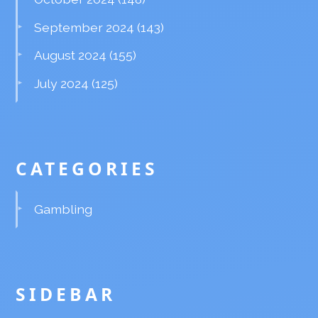
September 2024
(143)
August 2024
(155)
July 2024
(125)
CATEGORIES
Gambling
SIDEBAR