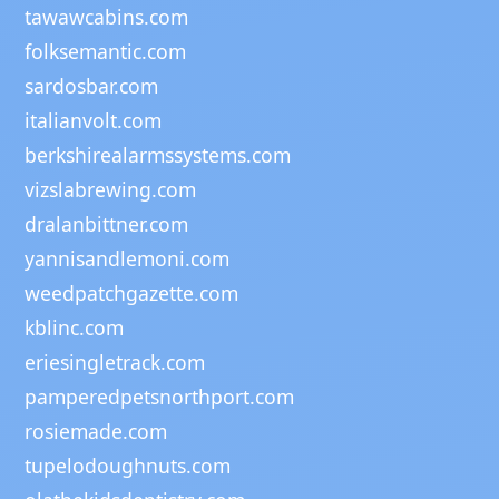
tawawcabins.com
folksemantic.com
sardosbar.com
italianvolt.com
berkshirealarmssystems.com
vizslabrewing.com
dralanbittner.com
yannisandlemoni.com
weedpatchgazette.com
kblinc.com
eriesingletrack.com
pamperedpetsnorthport.com
rosiemade.com
tupelodoughnuts.com