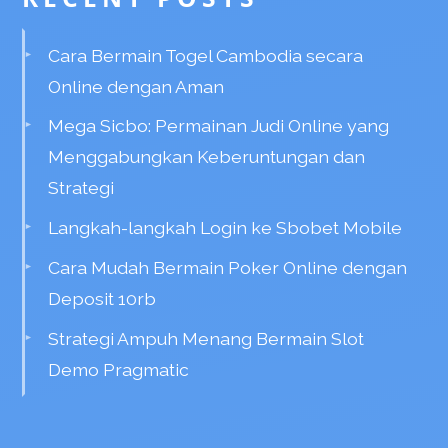
Cara Bermain Togel Cambodia secara
Online dengan Aman
Mega Sicbo: Permainan Judi Online yang
Menggabungkan Keberuntungan dan
Strategi
Langkah-langkah Login ke Sbobet Mobile
Cara Mudah Bermain Poker Online dengan
Deposit 10rb
Strategi Ampuh Menang Bermain Slot
Demo Pragmatic