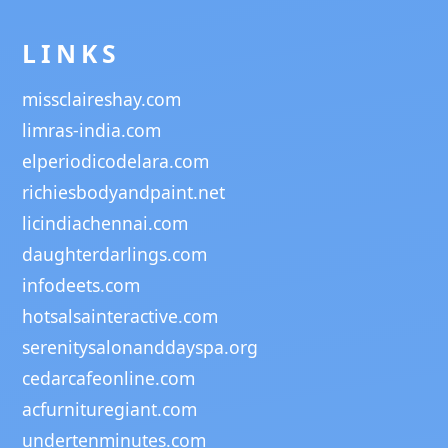
LINKS
missclaireshay.com
limras-india.com
elperiodicodelara.com
richiesbodyandpaint.net
licindiachennai.com
daughterdarlings.com
infodeets.com
hotsalsainteractive.com
serenitysalonanddayspa.org
cedarcafeonline.com
acfurnituregiant.com
undertenminutes.com