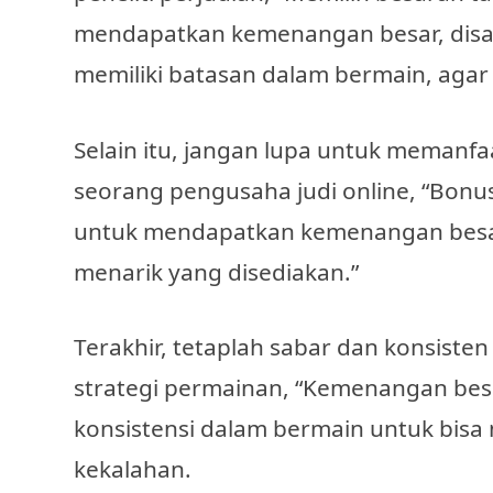
mendapatkan kemenangan besar, disa
memiliki batasan dalam bermain, agar
Selain itu, jangan lupa untuk memanf
seorang pengusaha judi online, “Bonus
untuk mendapatkan kemenangan besar
menarik yang disediakan.”
Terakhir, tetaplah sabar dan konsiste
strategi permainan, “Kemenangan besa
konsistensi dalam bermain untuk bisa
kekalahan.