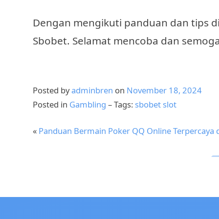
Dengan mengikuti panduan dan tips di
Sbobet. Selamat mencoba dan semoga
Posted by
adminbren
on
November 18, 2024
Posted in
Gambling
– Tags:
sbobet slot
«
Panduan Bermain Poker QQ Online Terpercaya d