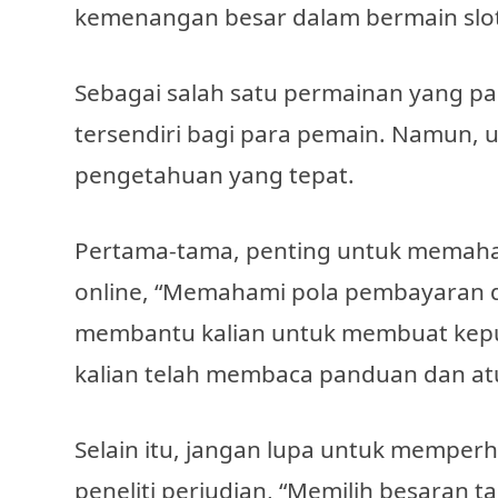
kemenangan besar dalam bermain slot,
Sebagai salah satu permainan yang pa
tersendiri bagi para pemain. Namun, 
pengetahuan yang tepat.
Pertama-tama, penting untuk memahami 
online, “Memahami pola pembayaran da
membantu kalian untuk membuat keputu
kalian telah membaca panduan dan a
Selain itu, jangan lupa untuk memperh
peneliti perjudian, “Memilih besaran 