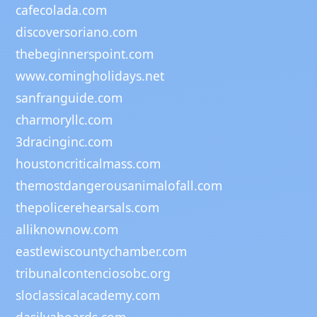
cafecolada.com
discoversoriano.com
thebeginnerspoint.com
www.comingholidays.net
sanfranguide.com
charmoryllc.com
3dracinginc.com
houstoncriticalmass.com
themostdangerousanimalofall.com
thepolicerehearsals.com
alliknownow.com
eastlewiscountychamber.com
tribunalcontenciosobc.org
sloclassicalacademy.com
dasilvaboards.com