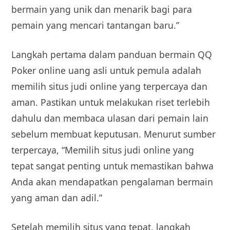
bermain yang unik dan menarik bagi para
pemain yang mencari tantangan baru.”
Langkah pertama dalam panduan bermain QQ
Poker online uang asli untuk pemula adalah
memilih situs judi online yang terpercaya dan
aman. Pastikan untuk melakukan riset terlebih
dahulu dan membaca ulasan dari pemain lain
sebelum membuat keputusan. Menurut sumber
terpercaya, “Memilih situs judi online yang
tepat sangat penting untuk memastikan bahwa
Anda akan mendapatkan pengalaman bermain
yang aman dan adil.”
Setelah memilih situs yang tepat, langkah