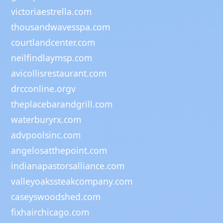
victoriaestrella.com
thousandwavesspa.com
courtlandcenter.com
neilfindlaymsp.com
avicollisrestaurant.com
drcconline.org
v
theplacebarandgrill.com
waterburyrx.com
advpoolsinc.com
angelosatthepoint.com
indianapastorsalliance.com
valleyoakssteakcompany.com
caseyswoodshed.com
fixhairchicago.com