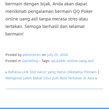
bermain dengan bijak, Anda akan dapat
menikmati pengalaman bermain QQ Poker
online uang asli tanpa merasa stres atau
tertekan. Semoga berhasil dan selamat
bermain!
Posted by
adminbren
on
July 25, 2024
Posted in
Gambling
– Tags:
qq poker online uang asli
«
Rahasia Link Slot Gacor yang Harus Diketahui Pemain
|
Mengenal Lebih Dekat Situs Judi Bola Terbesar di Asia
»