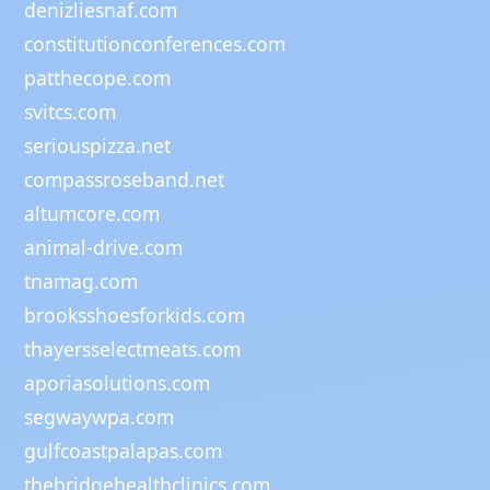
denizliesnaf.com
constitutionconferences.com
patthecope.com
svitcs.com
seriouspizza.net
compassroseband.net
altumcore.com
animal-drive.com
tnamag.com
brooksshoesforkids.com
thayersselectmeats.com
aporiasolutions.com
segwaywpa.com
gulfcoastpalapas.com
thebridgehealthclinics.com