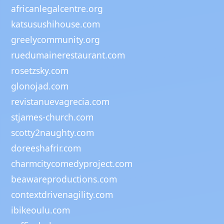
africanlegalcentre.org
katsusushihouse.com
greelycommunity.org
ruedumainerestaurant.com
rosetzsky.com
glonojad.com
revistanuevagrecia.com
stjames-church.com
scotty2naughty.com
doreeshafrir.com
charmcitycomedyproject.com
beawareproductions.com
contextdrivenagility.com
ibikeoulu.com