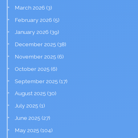
March 2026
(3)
February 2026
(5)
January 2026
(39)
December 2025
(38)
November 2025
(6)
October 2025
(6)
September 2025
(17)
August 2025
(30)
July 2025
(1)
June 2025
(27)
May 2025
(104)