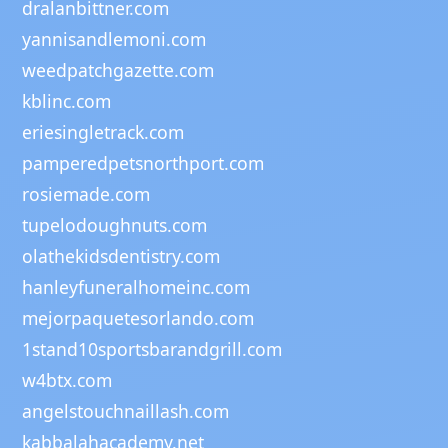
dralanbittner.com
yannisandlemoni.com
weedpatchgazette.com
kblinc.com
eriesingletrack.com
pamperedpetsnorthport.com
rosiemade.com
tupelodoughnuts.com
olathekidsdentistry.com
hanleyfuneralhomeinc.com
mejorpaquetesorlando.com
1stand10sportsbarandgrill.com
w4btx.com
angelstouchnaillash.com
kabbalahacademy.net