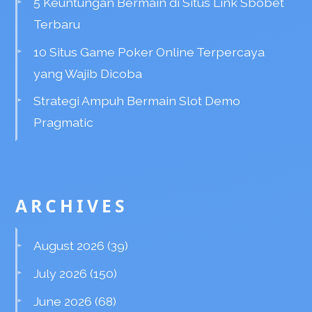
5 Keuntungan Bermain di Situs Link Sbobet
Terbaru
10 Situs Game Poker Online Terpercaya
yang Wajib Dicoba
Strategi Ampuh Bermain Slot Demo
Pragmatic
ARCHIVES
August 2026
(39)
July 2026
(150)
June 2026
(68)