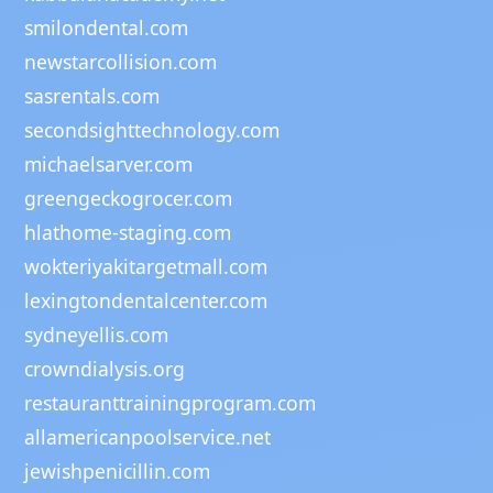
smilondental.com
newstarcollision.com
sasrentals.com
secondsighttechnology.com
michaelsarver.com
greengeckogrocer.com
hlathome-staging.com
wokteriyakitargetmall.com
lexingtondentalcenter.com
sydneyellis.com
crowndialysis.org
restauranttrainingprogram.com
allamericanpoolservice.net
jewishpenicillin.com