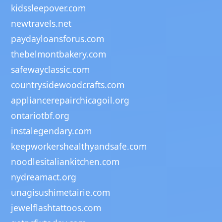
kidssleepover.com
newtravels.net
paydayloansforus.com
thebelmontbakery.com
safewayclassic.com
countrysidewoodcrafts.com
appliancerepairchicagoil.org
ontariotbf.org
instalegendary.com
keepworkershealthyandsafe.com
noodlesitaliankitchen.com
nydreamact.org
unagisushimetairie.com
jewelflashtattoos.com