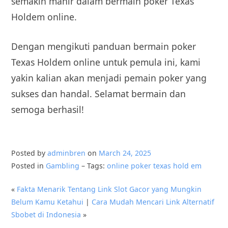
semakin mahir dalam bermain poker Texas
Holdem online.
Dengan mengikuti panduan bermain poker
Texas Holdem online untuk pemula ini, kami
yakin kalian akan menjadi pemain poker yang
sukses dan handal. Selamat bermain dan
semoga berhasil!
Posted by
adminbren
on
March 24, 2025
Posted in
Gambling
– Tags:
online poker texas hold em
«
Fakta Menarik Tentang Link Slot Gacor yang Mungkin
Belum Kamu Ketahui
|
Cara Mudah Mencari Link Alternatif
Sbobet di Indonesia
»