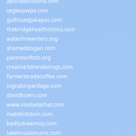
aporiasolutions.com
segwaywpa.com
gulfcoastpalapas.com
thebridgehealthclinics.com
waterlinewriters.org
shameddogan.com
parentsoftots.org
creative3drenderings.com
farmerstradecoffee.com
logcabinyardage.com
davidboers.com
www.imobetachat.com
mattdickstein.com
badlydrawntoy.com
lakehoustonumc.com