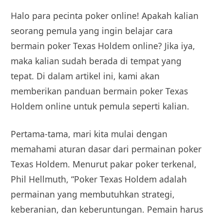
Halo para pecinta poker online! Apakah kalian
seorang pemula yang ingin belajar cara
bermain poker Texas Holdem online? Jika iya,
maka kalian sudah berada di tempat yang
tepat. Di dalam artikel ini, kami akan
memberikan panduan bermain poker Texas
Holdem online untuk pemula seperti kalian.
Pertama-tama, mari kita mulai dengan
memahami aturan dasar dari permainan poker
Texas Holdem. Menurut pakar poker terkenal,
Phil Hellmuth, “Poker Texas Holdem adalah
permainan yang membutuhkan strategi,
keberanian, dan keberuntungan. Pemain harus