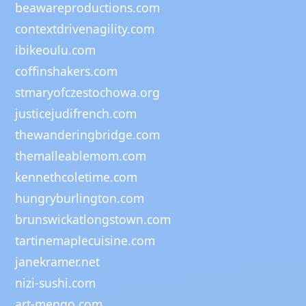
beawareproductions.com
contextdrivenagility.com
ibikeoulu.com
coffinshakers.com
stmaryofczestochowa.org
justicejudifrench.com
thewanderingbridge.com
themalleablemom.com
kennethcoletime.com
hungryburlington.com
brunswickatlongstown.com
tartinemaplecuisine.com
janekramer.net
nizi-sushi.com
art-mengo.com