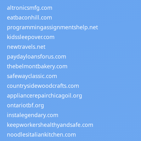
altronicsmfg.com
eatbaconhill.com
programmingassignmentshelp.net
kidssleepover.com
newtravels.net
paydayloansforus.com
thebelmontbakery.com
safewayclassic.com
countrysidewoodcrafts.com
appliancerepairchicagoil.org
ontariotbf.org
instalegendary.com
keepworkershealthyandsafe.com
noodlesitaliankitchen.com