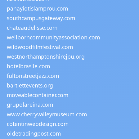
panayiotislamprou.com
southcampusgateway.com
chateaudelisse.com
wellborncommunityassociation.com
wildwoodfilmfestival.com
westnorthamptonshirejpu.org
hotelbrasile.com
fultonstreetjazz.com
bartlettevents.org
moveablecontainer.com
grupolareina.com
www.cherryvalleymuseum.com
cotentinwebdesign.com
oldetradingpost.com