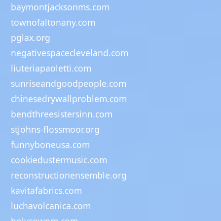
baymontjacksonms.com
townofaltonany.com
pglax.org
negativespacecleveland.com
liuteriapaoletti.com
sunriseandgoodpeople.com
chinesedrywallproblem.com
bendthreesistersinn.com
stjohns-flossmoor.org
funnyboneusa.com
cookiedustermusic.com
reconstructionensemble.org
kavitafabrics.com
luchavolcanica.com
holycownm.com