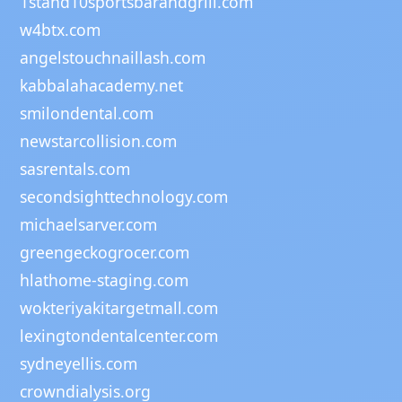
1stand10sportsbarandgrill.com
w4btx.com
angelstouchnaillash.com
kabbalahacademy.net
smilondental.com
newstarcollision.com
sasrentals.com
secondsighttechnology.com
michaelsarver.com
greengeckogrocer.com
hlathome-staging.com
wokteriyakitargetmall.com
lexingtondentalcenter.com
sydneyellis.com
crowndialysis.org