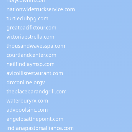
nationwidetruckservice.com
turtleclubpg.com
greatpacifictour.com
victoriaestrella.com
thousandwavesspa.com
courtlandcenter.com
neilfindlaymsp.com
avicollisrestaurant.com
drcconline.org
v
theplacebarandgrill.com
waterburyrx.com
advpoolsinc.com
angelosatthepoint.com
indianapastorsalliance.com