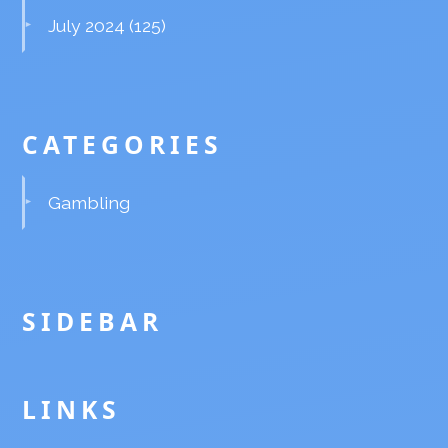
July 2024
(125)
CATEGORIES
Gambling
SIDEBAR
LINKS