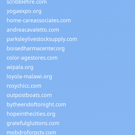
scribblefire.com
yogaexpo.org
home-careassociates.com
andreacavaletto.com
parksleylivestocksupply.com
boisedharmacenter.org
color-agestores.com
wipala.org
loyola-malawi.org
rosychicc.com
outpostboats.com
bytheendoftonight.com
hopeinthecities.org
gratefulgluttons.com
mobdroforpctv.com