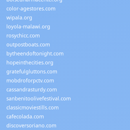
color-agestores.com
wipala.org
loyola-malawi.org
rosychicc.com
outpostboats.com
bytheendoftonight.com
hopeinthecities.org
gratefulgluttons.com
mobdroforpctv.com
cassandrasturdy.com
sanbenitoolivefestival.com
classicmoviestills.com
cafecolada.com
discoversoriano.com