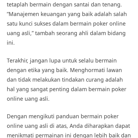
tetaplah bermain dengan santai dan tenang.
“Manajemen keuangan yang baik adalah salah
satu kunci sukses dalam bermain poker online
uang asli,” tambah seorang ahli dalam bidang
ini.
Terakhir, jangan lupa untuk selalu bermain
dengan etika yang baik. Menghormati lawan
dan tidak melakukan tindakan curang adalah
hal yang sangat penting dalam bermain poker
online uang asli.
Dengan mengikuti panduan bermain poker
online uang asli di atas, Anda diharapkan dapat
menikmati permainan ini dengan lebih baik dan