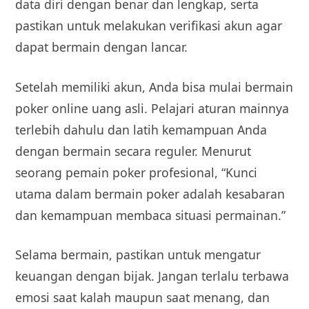
data diri dengan benar dan lengkap, serta
pastikan untuk melakukan verifikasi akun agar
dapat bermain dengan lancar.
Setelah memiliki akun, Anda bisa mulai bermain
poker online uang asli. Pelajari aturan mainnya
terlebih dahulu dan latih kemampuan Anda
dengan bermain secara reguler. Menurut
seorang pemain poker profesional, “Kunci
utama dalam bermain poker adalah kesabaran
dan kemampuan membaca situasi permainan.”
Selama bermain, pastikan untuk mengatur
keuangan dengan bijak. Jangan terlalu terbawa
emosi saat kalah maupun saat menang, dan