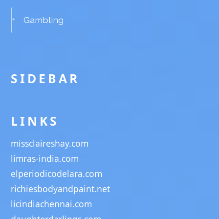
Gambling
SIDEBAR
LINKS
missclaireshay.com
limras-india.com
elperiodicodelara.com
richiesbodyandpaint.net
licindiachennai.com