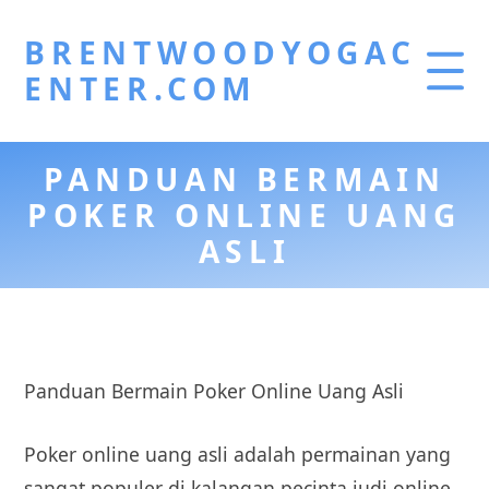
BRENTWOODYOGAC
ENTER.COM
PANDUAN BERMAIN
POKER ONLINE UANG
ASLI
Panduan Bermain Poker Online Uang Asli
Poker online uang asli adalah permainan yang
sangat populer di kalangan pecinta judi online.