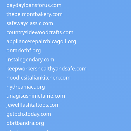
paydayloansforus.com
thebelmontbakery.com
safewayclassic.com
countrysidewoodcrafts.com
appliancerepairchicagoil.org
ontariotbf.org
instalegendary.com
keepworkershealthyandsafe.com
noodlesitaliankitchen.com
nydreamact.org
unagisushimetairie.com
jewelflashtattoos.com
getpcfixtoday.com
bbrtbandra.org