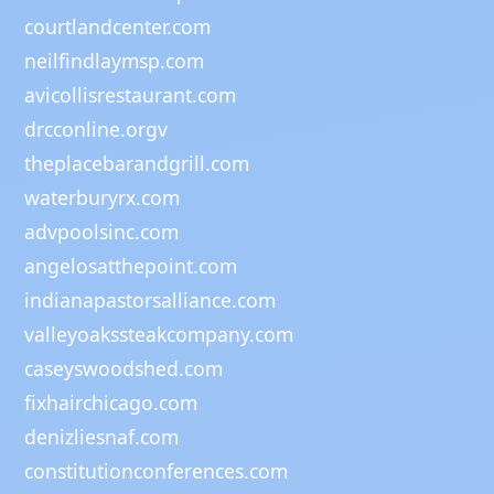
courtlandcenter.com
neilfindlaymsp.com
avicollisrestaurant.com
drcconline.org
v
theplacebarandgrill.com
waterburyrx.com
advpoolsinc.com
angelosatthepoint.com
indianapastorsalliance.com
valleyoakssteakcompany.com
caseyswoodshed.com
fixhairchicago.com
denizliesnaf.com
constitutionconferences.com