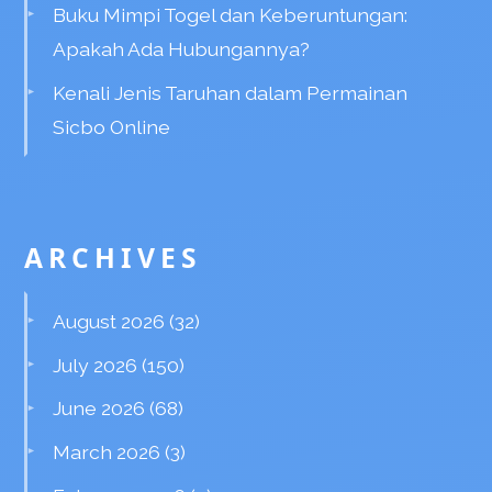
Buku Mimpi Togel dan Keberuntungan:
Apakah Ada Hubungannya?
Kenali Jenis Taruhan dalam Permainan
Sicbo Online
ARCHIVES
August 2026
(32)
July 2026
(150)
June 2026
(68)
March 2026
(3)