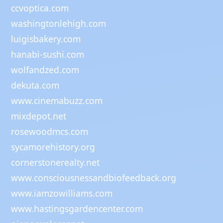
ccvoptica.com
washingtonlehigh.com
luigisbakery.com
hanabi-sushi.com
wolfandzed.com
dekuta.com
www.cinemabuzz.com
mixdepot.net
rosewoodmcs.com
sycamorehistory.org
cornerstonerealty.net
www.consciousnessandbiofeedback.org
www.iamzowilliams.com
www.hastingsgardencenter.com