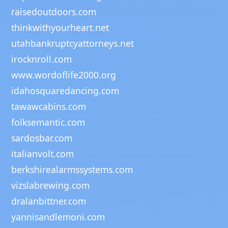
raisedoutdoors.com
thinkwithyourheart.net
utahbankruptcyattorneys.net
irocknroll.com
www.wordoflife2000.org
idahosquaredancing.com
tawawcabins.com
folksemantic.com
sardosbar.com
italianvolt.com
berkshirealarmssystems.com
vizslabrewing.com
dralanbittner.com
yannisandlemoni.com