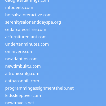
daughterdarlings.com
infodeets.com
hotsalsainteractive.com
serenitysalonanddayspa.org
cedarcafeonline.com
acfurnituregiant.com
undertenminutes.com
omnivere.com
rasadantips.com
newtimbuktu.com
altronicsmfg.com
eatbaconhill.com
programmingassignmentshelp.net
kidssleepover.com
newtravels.net