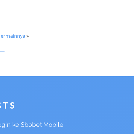
 Bermainnya
»
STS
gin ke Sbobet Mobile