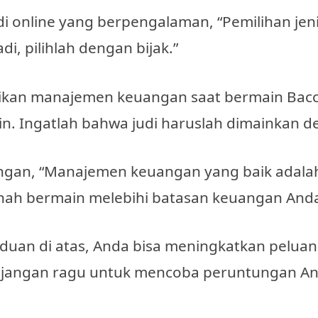
i online yang berpengalaman, “Pemilihan jen
i, pilihlah dengan bijak.”
atikan manajemen keuangan saat bermain Bac
n. Ingatlah bahwa judi haruslah dimainkan d
angan, “Manajemen keuangan yang baik adala
rnah bermain melebihi batasan keuangan Anda
an di atas, Anda bisa meningkatkan pelua
adi, jangan ragu untuk mencoba peruntungan A