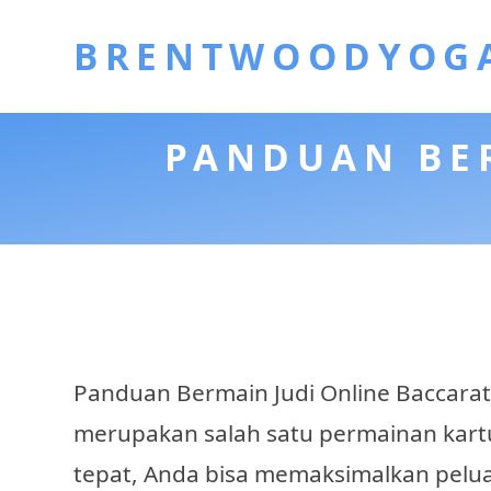
BRENTWOODYOG
PANDUAN BER
Panduan Bermain Judi Online Baccarat 
merupakan salah satu permainan kartu
tepat, Anda bisa memaksimalkan pel