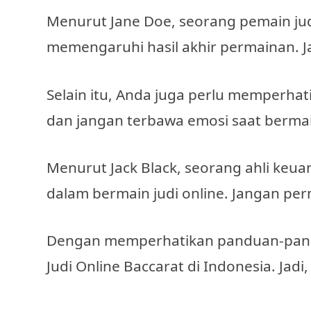
Menurut Jane Doe, seorang pemain jud
memengaruhi hasil akhir permainan. Jad
Selain itu, Anda juga perlu memperh
dan jangan terbawa emosi saat bermai
Menurut Jack Black, seorang ahli keu
dalam bermain judi online. Jangan pe
Dengan memperhatikan panduan-pandu
Judi Online Baccarat di Indonesia. J