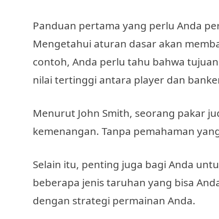
Panduan pertama yang perlu Anda pe
Mengetahui aturan dasar akan memban
contoh, Anda perlu tahu bahwa tujua
nilai tertinggi antara player dan banker
Menurut John Smith, seorang pakar ju
kemenangan. Tanpa pemahaman yang b
Selain itu, penting juga bagi Anda u
beberapa jenis taruhan yang bisa Anda p
dengan strategi permainan Anda.