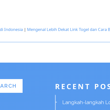
di Indonesia
|
Mengenal Lebih Dekat Link Togel dan Cara
RECENT PO
Langkah-langkah Lo