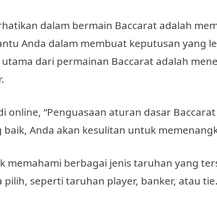
rhatikan dalam bermain Baccarat adalah mem
tu Anda dalam membuat keputusan yang lebi
n utama dari permainan Baccarat adalah mene
.
di online, “Penguasaan aturan dasar Baccara
aik, Anda akan kesulitan untuk memenangka
ntuk memahami berbagai jenis taruhan yang te
ilih, seperti taruhan player, banker, atau tie.