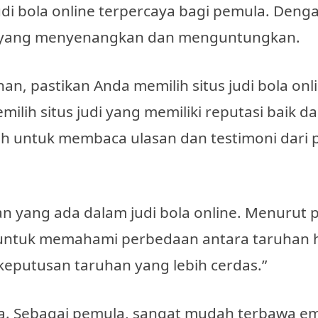
i bola online terpercaya bagi pemula. Denga
i yang menyenangkan dan menguntungkan.
, pastikan Anda memilih situs judi bola onli
milih situs judi yang memiliki reputasi baik 
h untuk membaca ulasan dan testimoni dari
an yang ada dalam judi bola online. Menurut 
g untuk memahami perbedaan antara taruhan h
eputusan taruhan yang lebih cerdas.”
a. Sebagai pemula, sangat mudah terbawa em