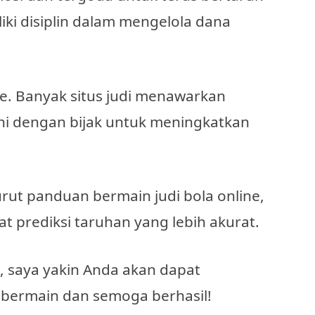
ki disiplin dalam mengelola dana
ne. Banyak situs judi menawarkan
ni dengan bijak untuk meningkatkan
rut panduan bermain judi bola online,
prediksi taruhan yang lebih akurat.
, saya yakin Anda akan dapat
bermain dan semoga berhasil!