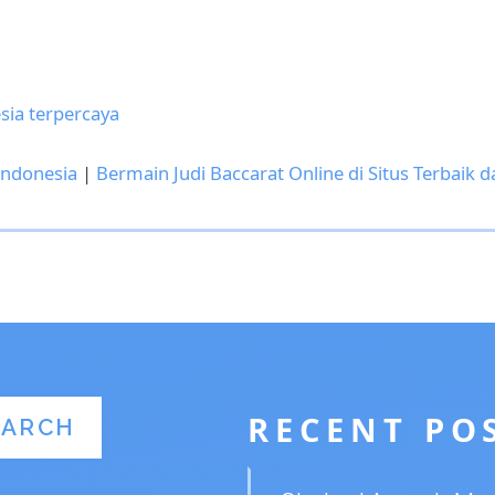
esia terpercaya
Indonesia
|
Bermain Judi Baccarat Online di Situs Terbaik
RECENT PO