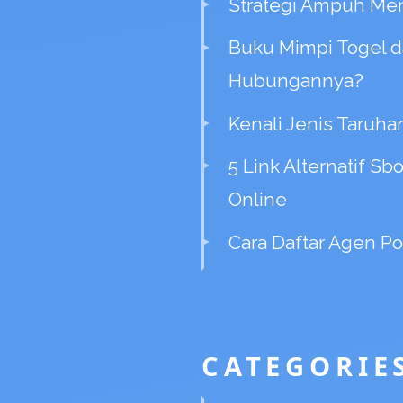
Strategi Ampuh Me
Buku Mimpi Togel 
Hubungannya?
Kenali Jenis Taruh
5 Link Alternatif S
Online
Cara Daftar Agen P
CATEGORIE