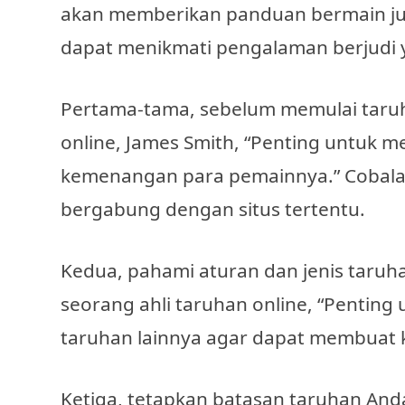
akan memberikan panduan bermain jud
dapat menikmati pengalaman berjud
Pertama-tama, sebelum memulai taruhan
online, James Smith, “Penting untuk me
kemenangan para pemainnya.” Cobala
bergabung dengan situs tertentu.
Kedua, pahami aturan dan jenis taruh
seorang ahli taruhan online, “Pentin
taruhan lainnya agar dapat membuat k
Ketiga, tetapkan batasan taruhan And