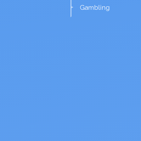
Gambling