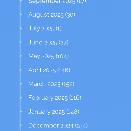
September 2025
(17)
August 2025
(30)
July 2025
(1)
June 2025
(27)
May 2025
(104)
April 2025
(146)
March 2025
(152)
February 2025
(116)
January 2025
(148)
December 2024
(154)