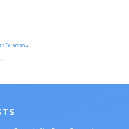
 dan Teraman
»
STS