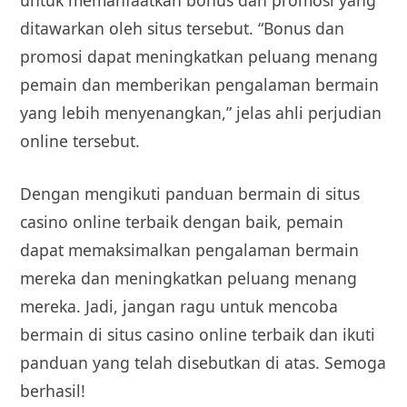
untuk memanfaatkan bonus dan promosi yang
ditawarkan oleh situs tersebut. “Bonus dan
promosi dapat meningkatkan peluang menang
pemain dan memberikan pengalaman bermain
yang lebih menyenangkan,” jelas ahli perjudian
online tersebut.
Dengan mengikuti panduan bermain di situs
casino online terbaik dengan baik, pemain
dapat memaksimalkan pengalaman bermain
mereka dan meningkatkan peluang menang
mereka. Jadi, jangan ragu untuk mencoba
bermain di situs casino online terbaik dan ikuti
panduan yang telah disebutkan di atas. Semoga
berhasil!