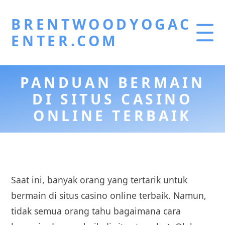
BRENTWOODYOGAC
ENTER.COM
PANDUAN BERMAIN
DI SITUS CASINO
ONLINE TERBAIK
Saat ini, banyak orang yang tertarik untuk
bermain di situs casino online terbaik. Namun,
tidak semua orang tahu bagaimana cara