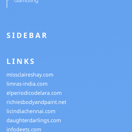
Gambling
SIDEBAR
LINKS
missclaireshay.com
limras-india.com
elperiodicodelara.com
richiesbodyandpaint.net
licindiachennai.com
daughterdarlings.com
infodeets.com