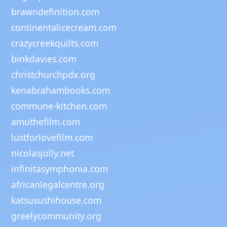
brawndefinition.com
continentalicecream.com
crazycreekquilts.com
binkdavies.com
christchurchpdx.org
kenabrahambooks.com
commune-kitchen.com
amuthefilm.com
lustforlovefilm.com
nicolasjolly.net
infinitasymphonia.com
africanlegalcentre.org
katsusushihouse.com
greelycommunity.org