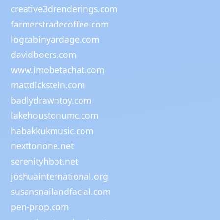
creative3drenderings.com
farmerstradecoffee.com
logcabinyardage.com
davidboers.com
www.imobetachat.com
mattdickstein.com
badlydrawntoy.com
lakehoustonumc.com
habakkukmusic.com
nexttonone.net
serenityhbot.net
joshuainternational.org
susansnailandfacial.com
pen-prop.com