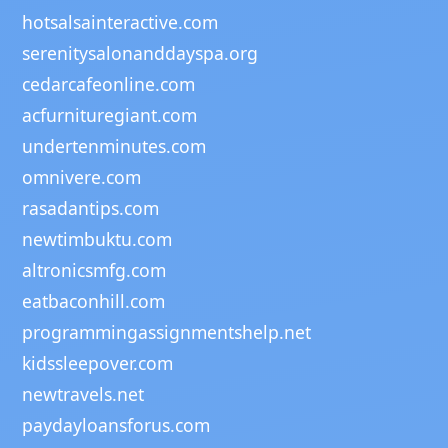
hotsalsainteractive.com
serenitysalonanddayspa.org
cedarcafeonline.com
acfurnituregiant.com
undertenminutes.com
omnivere.com
rasadantips.com
newtimbuktu.com
altronicsmfg.com
eatbaconhill.com
programmingassignmentshelp.net
kidssleepover.com
newtravels.net
paydayloansforus.com