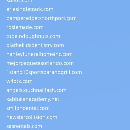
eriesingletrack.com
pamperedpetsnorthport.com
rosiemade.com
tupelodoughnuts.com
olathekidsdentistry.com
hanleyfuneralhomeinc.com
mejorpaquetesorlando.com
1stand10sportsbarandgrill.com
w4btx.com
angelstouchnaillash.com
kabbalahacademy.net
smilondental.com
newstarcollision.com
sasrentals.com