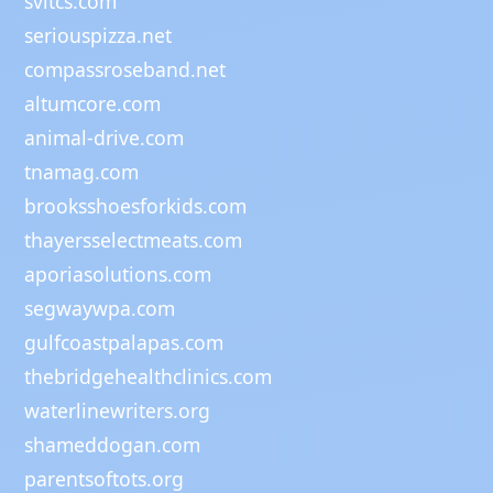
svitcs.com
seriouspizza.net
compassroseband.net
altumcore.com
animal-drive.com
tnamag.com
brooksshoesforkids.com
thayersselectmeats.com
aporiasolutions.com
segwaywpa.com
gulfcoastpalapas.com
thebridgehealthclinics.com
waterlinewriters.org
shameddogan.com
parentsoftots.org