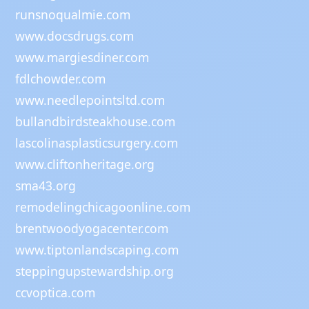
runsnoqualmie.com
www.docsdrugs.com
www.margiesdiner.com
fdlchowder.com
www.needlepointsltd.com
bullandbirdsteakhouse.com
lascolinasplasticsurgery.com
www.cliftonheritage.org
sma43.org
remodelingchicagoonline.com
brentwoodyogacenter.com
www.tiptonlandscaping.com
steppingupstewardship.org
ccvoptica.com