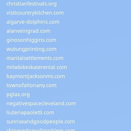
christianfestivals.org
visitcountrykitchen.com
algarve-dolphins.com
alanveingrad.com
ginosonhiggins.com
wutungprinting.com
maritalsettlements.com
milwbikeskaterental.com
baymontjacksonms.com
townofaltonany.com
pglax.org
negativespacecleveland.com
liuteriapaoletti.com
sunriseandgoodpeople.com
chinesedrywallproblem.com