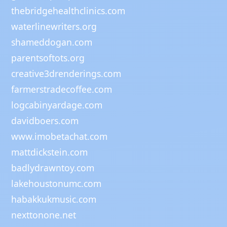
thebridgehealthclinics.com
waterlinewriters.org
shameddogan.com
parentsoftots.org
creative3drenderings.com
farmerstradecoffee.com
logcabinyardage.com
davidboers.com
www.imobetachat.com
mattdickstein.com
badlydrawntoy.com
lakehoustonumc.com
habakkukmusic.com
nexttonone.net