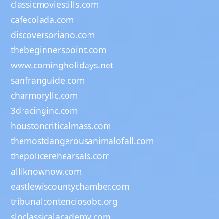
classicmoviestills.com
cafecolada.com
discoversoriano.com
thebeginnerspoint.com
www.comingholidays.net
sanfranguide.com
charmoryllc.com
3dracinginc.com
houstoncriticalmass.com
themostdangerousanimalofall.com
thepolicerehearsals.com
alliknownow.com
eastlewiscountychamber.com
tribunalcontenciosobc.org
sloclassicalacademy.com