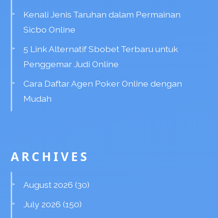
Kenali Jenis Taruhan dalam Permainan
Sicbo Online
5 Link Alternatif Sbobet Terbaru untuk
Penggemar Judi Online
Cara Daftar Agen Poker Online dengan
Mudah
ARCHIVES
August 2026
(30)
July 2026
(150)