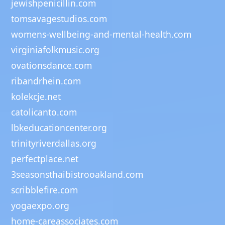
jewishpenicillin.com
tomsavagestudios.com
womens-wellbeing-and-mental-health.com
virginiafolkmusic.org
ovationsdance.com
ribandrhein.com
kolekcje.net
catolicanto.com
lbkeducationcenter.org
trinityriverdallas.org
perfectplace.net
3seasonsthaibistrooakland.com
scribblefire.com
yogaexpo.org
home-careassociates.com