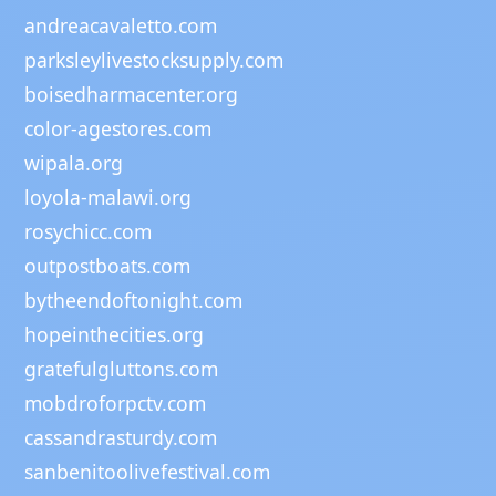
andreacavaletto.com
parksleylivestocksupply.com
boisedharmacenter.org
color-agestores.com
wipala.org
loyola-malawi.org
rosychicc.com
outpostboats.com
bytheendoftonight.com
hopeinthecities.org
gratefulgluttons.com
mobdroforpctv.com
cassandrasturdy.com
sanbenitoolivefestival.com