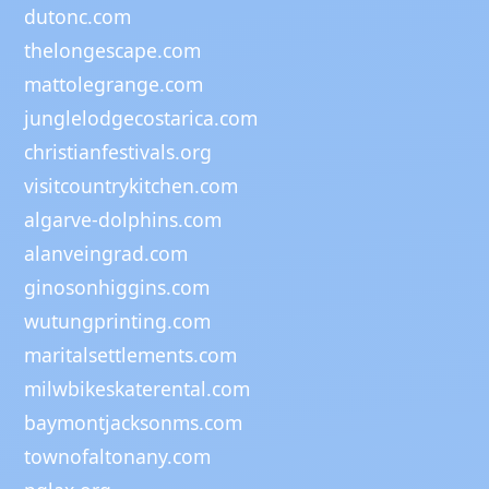
dutonc.com
thelongescape.com
mattolegrange.com
junglelodgecostarica.com
christianfestivals.org
visitcountrykitchen.com
algarve-dolphins.com
alanveingrad.com
ginosonhiggins.com
wutungprinting.com
maritalsettlements.com
milwbikeskaterental.com
baymontjacksonms.com
townofaltonany.com