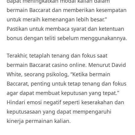
dapat meningkatkan modal kalian dalam
bermain Baccarat dan memberikan kesempatan
untuk meraih kemenangan lebih besar.”
Pastikan untuk membaca syarat dan ketentuan
bonus dengan teliti sebelum menggunakannya.
Terakhir, tetaplah tenang dan fokus saat
bermain Baccarat casino online. Menurut David
White, seorang psikolog, “Ketika bermain
Baccarat, penting untuk tetap tenang dan fokus
agar dapat membuat keputusan yang tepat.”
Hindari emosi negatif seperti keserakahan dan
keputusasaan yang dapat mempengaruhi
kinerja permainan kalian.