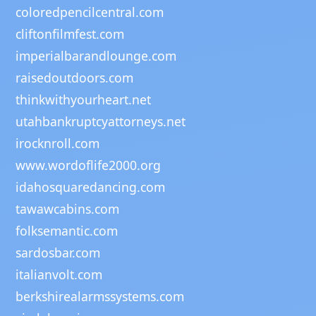
coloredpencilcentral.com
cliftonfilmfest.com
imperialbarandlounge.com
raisedoutdoors.com
thinkwithyourheart.net
utahbankruptcyattorneys.net
irocknroll.com
www.wordoflife2000.org
idahosquaredancing.com
tawawcabins.com
folksemantic.com
sardosbar.com
italianvolt.com
berkshirealarmssystems.com