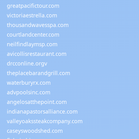
greatpacifictour.com
victoriaestrella.com
thousandwavesspa.com
courtlandcenter.com
neilfindlaymsp.com
avicollisrestaurant.com
drcconline.org
v
theplacebarandgrill.com
waterburyrx.com
advpoolsinc.com
angelosatthepoint.com
indianapastorsalliance.com
valleyoakssteakcompany.com
caseyswoodshed.com