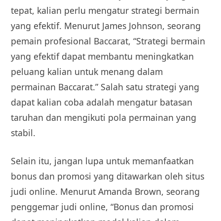
tepat, kalian perlu mengatur strategi bermain
yang efektif. Menurut James Johnson, seorang
pemain profesional Baccarat, “Strategi bermain
yang efektif dapat membantu meningkatkan
peluang kalian untuk menang dalam
permainan Baccarat.” Salah satu strategi yang
dapat kalian coba adalah mengatur batasan
taruhan dan mengikuti pola permainan yang
stabil.
Selain itu, jangan lupa untuk memanfaatkan
bonus dan promosi yang ditawarkan oleh situs
judi online. Menurut Amanda Brown, seorang
penggemar judi online, “Bonus dan promosi