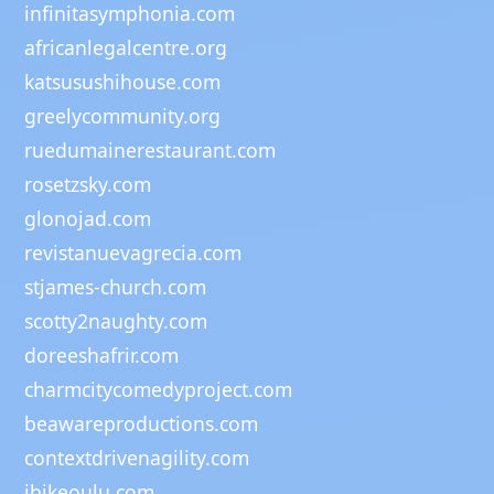
infinitasymphonia.com
africanlegalcentre.org
katsusushihouse.com
greelycommunity.org
ruedumainerestaurant.com
rosetzsky.com
glonojad.com
revistanuevagrecia.com
stjames-church.com
scotty2naughty.com
doreeshafrir.com
charmcitycomedyproject.com
beawareproductions.com
contextdrivenagility.com
ibikeoulu.com