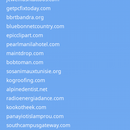
getpcfixtoday.com
bbrtbandra.org
bluebonnetcountry.com
epicclipart.com
pearlmanilahotel.com
maintdrop.com
bobtoman.com
sosanimauxtunisie.org
kogroofing.com
alpinedentist.net
radioenergiadance.com
kookotheek.com
panayiotislamprou.com
southcampusgateway.com