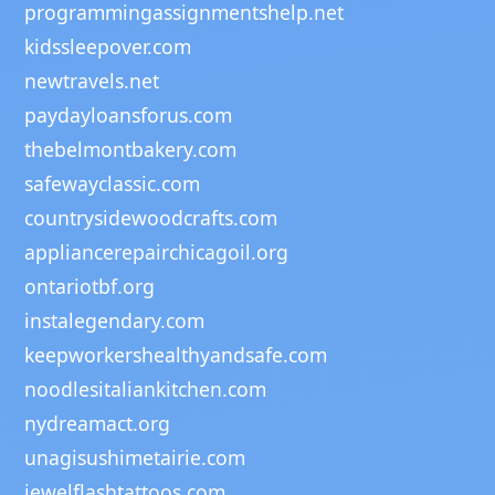
programmingassignmentshelp.net
kidssleepover.com
newtravels.net
paydayloansforus.com
thebelmontbakery.com
safewayclassic.com
countrysidewoodcrafts.com
appliancerepairchicagoil.org
ontariotbf.org
instalegendary.com
keepworkershealthyandsafe.com
noodlesitaliankitchen.com
nydreamact.org
unagisushimetairie.com
jewelflashtattoos.com