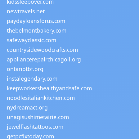
kidssleepover.com
newtravels.net
paydayloansforus.com
thebelmontbakery.com
safewayclassic.com
countrysidewoodcrafts.com
appliancerepairchicagoil.org
ontariotbf.org
instalegendary.com
keepworkershealthyandsafe.com
noodlesitaliankitchen.com
nydreamact.org
unagisushimetairie.com
jewelflashtattoos.com
getpcfixtoday.com