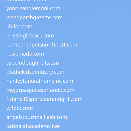
yannisandlemoni.com
weedpatchgazette.com
kblinc.com
eriesingletrack.com
pamperedpetsnorthport.com
rosiemade.com
tupelodoughnuts.com
olathekidsdentistry.com
hanleyfuneralhomeinc.com
mejorpaquetesorlando.com
1stand10sportsbarandgrill.com
w4btx.com
angelstouchnaillash.com
kabbalahacademy.net