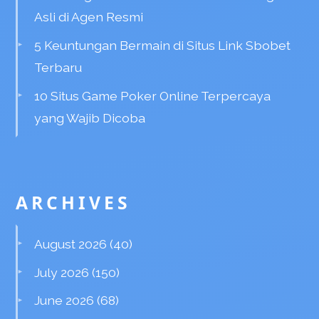
Asli di Agen Resmi
5 Keuntungan Bermain di Situs Link Sbobet
Terbaru
10 Situs Game Poker Online Terpercaya
yang Wajib Dicoba
ARCHIVES
August 2026
(40)
July 2026
(150)
June 2026
(68)