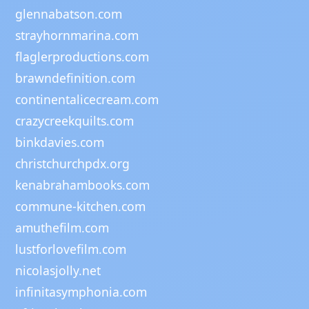
glennabatson.com
strayhornmarina.com
flaglerproductions.com
brawndefinition.com
continentalicecream.com
crazycreekquilts.com
binkdavies.com
christchurchpdx.org
kenabrahambooks.com
commune-kitchen.com
amuthefilm.com
lustforlovefilm.com
nicolasjolly.net
infinitasymphonia.com