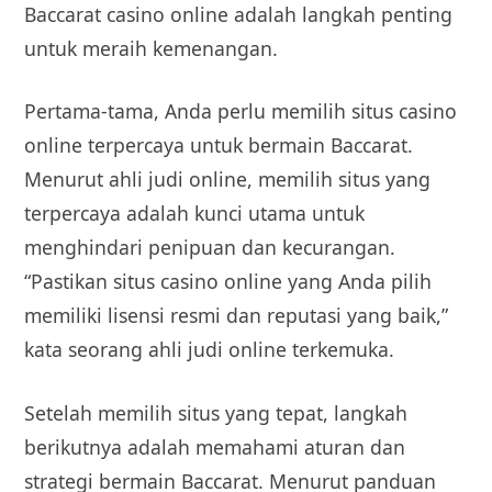
Baccarat casino online adalah langkah penting
untuk meraih kemenangan.
Pertama-tama, Anda perlu memilih situs casino
online terpercaya untuk bermain Baccarat.
Menurut ahli judi online, memilih situs yang
terpercaya adalah kunci utama untuk
menghindari penipuan dan kecurangan.
“Pastikan situs casino online yang Anda pilih
memiliki lisensi resmi dan reputasi yang baik,”
kata seorang ahli judi online terkemuka.
Setelah memilih situs yang tepat, langkah
berikutnya adalah memahami aturan dan
strategi bermain Baccarat. Menurut panduan