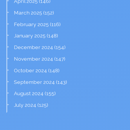
April 2025
(146)
March 2025
(152)
February 2025
(116)
January 2025
(148)
December 2024
(154)
November 2024
(147)
October 2024
(148)
September 2024
(143)
August 2024
(155)
July 2024
(125)