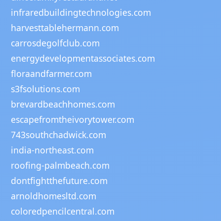
infraredbuildingtechnologies.com
harvesttablehermann.com
carrosdegolfclub.com
energydevelopmentassociates.com
floraandfarmer.com
s3fsolutions.com
brevardbeachhomes.com
escapefromtheivorytower.com
743southchadwick.com
india-northeast.com
roofing-palmbeach.com
dontfightthefuture.com
arnoldhomesltd.com
coloredpencilcentral.com