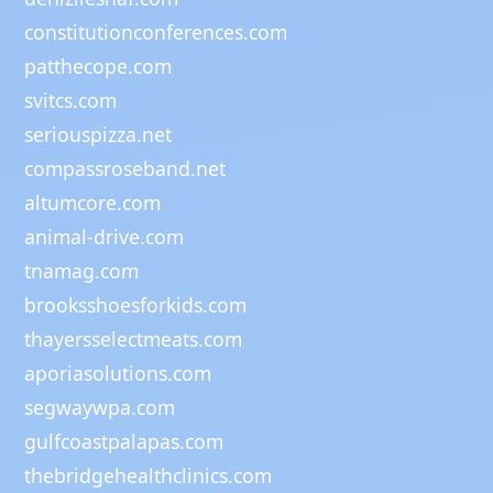
constitutionconferences.com
patthecope.com
svitcs.com
seriouspizza.net
compassroseband.net
altumcore.com
animal-drive.com
tnamag.com
brooksshoesforkids.com
thayersselectmeats.com
aporiasolutions.com
segwaywpa.com
gulfcoastpalapas.com
thebridgehealthclinics.com