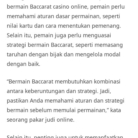
bermain Baccarat casino online, pemain perlu
memahami aturan dasar permainan, seperti
nilai kartu dan cara menentukan pemenang.
Selain itu, pemain juga perlu menguasai
strategi bermain Baccarat, seperti memasang
taruhan dengan bijak dan mengelola modal
dengan baik.
“Bermain Baccarat membutuhkan kombinasi
antara keberuntungan dan strategi. Jadi,
pastikan Anda memahami aturan dan strategi
bermain sebelum memulai permainan,” kata
seorang pakar judi online.
Selain itu, penting juga untuk memanfaatkan