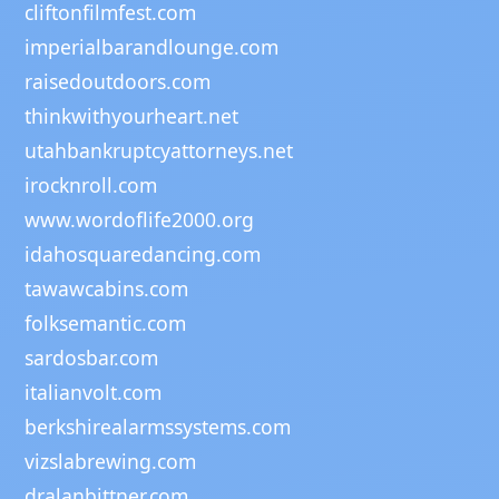
cliftonfilmfest.com
imperialbarandlounge.com
raisedoutdoors.com
thinkwithyourheart.net
utahbankruptcyattorneys.net
irocknroll.com
www.wordoflife2000.org
idahosquaredancing.com
tawawcabins.com
folksemantic.com
sardosbar.com
italianvolt.com
berkshirealarmssystems.com
vizslabrewing.com
dralanbittner.com