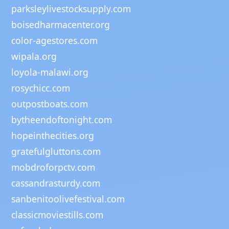
parksleylivestocksupply.com
boisedharmacenter.org
color-agestores.com
wipala.org
loyola-malawi.org
rosychicc.com
outpostboats.com
bytheendoftonight.com
hopeinthecities.org
gratefulgluttons.com
mobdroforpctv.com
cassandrasturdy.com
sanbenitoolivefestival.com
classicmoviestills.com