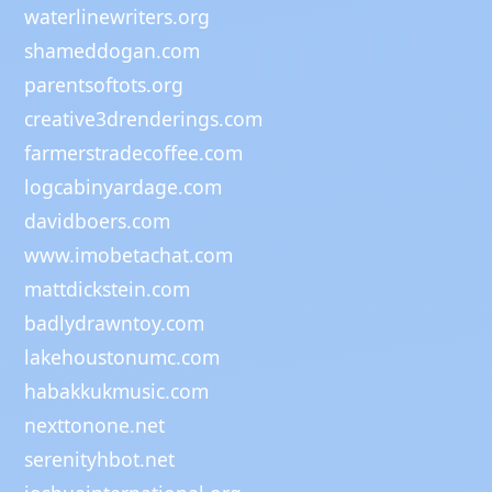
waterlinewriters.org
shameddogan.com
parentsoftots.org
creative3drenderings.com
farmerstradecoffee.com
logcabinyardage.com
davidboers.com
www.imobetachat.com
mattdickstein.com
badlydrawntoy.com
lakehoustonumc.com
habakkukmusic.com
nexttonone.net
serenityhbot.net