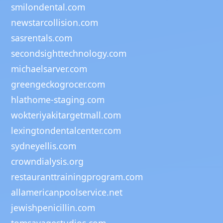
smilondental.com
newstarcollision.com
sasrentals.com
secondsighttechnology.com
michaelsarver.com
greengeckogrocer.com
hlathome-staging.com
wokteriyakitargetmall.com
lexingtondentalcenter.com
sydneyellis.com
crowndialysis.org
restauranttrainingprogram.com
allamericanpoolservice.net
jewishpenicillin.com