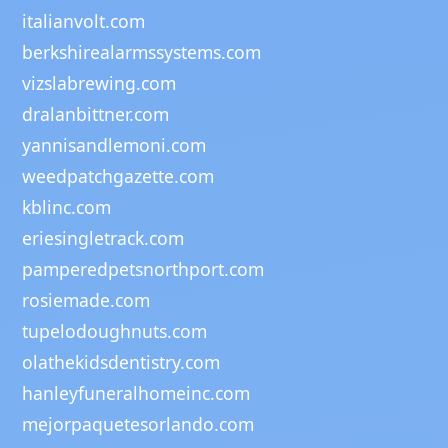
italianvolt.com
berkshirealarmssystems.com
vizslabrewing.com
dralanbittner.com
yannisandlemoni.com
weedpatchgazette.com
kblinc.com
eriesingletrack.com
pamperedpetsnorthport.com
rosiemade.com
tupelodoughnuts.com
olathekidsdentistry.com
hanleyfuneralhomeinc.com
mejorpaquetesorlando.com