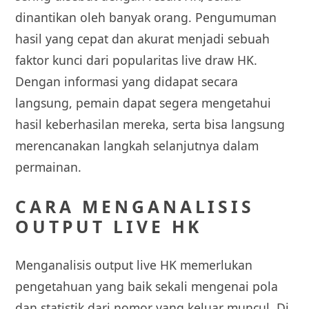
dinantikan oleh banyak orang. Pengumuman
hasil yang cepat dan akurat menjadi sebuah
faktor kunci dari popularitas live draw HK.
Dengan informasi yang didapat secara
langsung, pemain dapat segera mengetahui
hasil keberhasilan mereka, serta bisa langsung
merencanakan langkah selanjutnya dalam
permainan.
CARA MENGANALISIS
OUTPUT LIVE HK
Menganalisis output live HK memerlukan
pengetahuan yang baik sekali mengenai pola
dan statistik dari nomor yang keluar muncul. Di