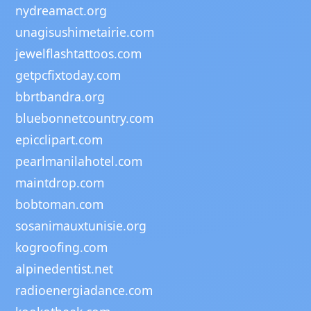
nydreamact.org
unagisushimetairie.com
jewelflashtattoos.com
getpcfixtoday.com
bbrtbandra.org
bluebonnetcountry.com
epicclipart.com
pearlmanilahotel.com
maintdrop.com
bobtoman.com
sosanimauxtunisie.org
kogroofing.com
alpinedentist.net
radioenergiadance.com