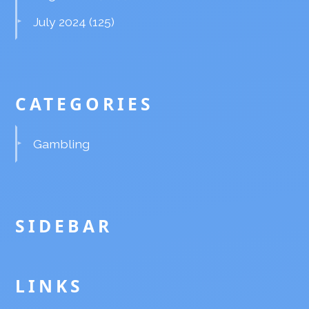
July 2024
(125)
CATEGORIES
Gambling
SIDEBAR
LINKS