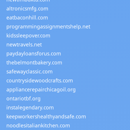
altronicsmfg.com
eatbaconhill.com
programmingassignmentshelp.net
kidssleepover.com
newtravels.net
paydayloansforus.com
thebelmontbakery.com
safewayclassic.com
countrysidewoodcrafts.com
appliancerepairchicagoil.org
ontariotbf.org
instalegendary.com
keepworkershealthyandsafe.com
noodlesitaliankitchen.com