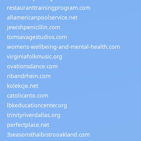
restauranttrainingprogram.com
allamericanpoolservice.net
jewishpenicillin.com
tomsavagestudios.com
womens-wellbeing-and-mental-health.com
virginiafolkmusic.org
ovationsdance.com
ribandrhein.com
kolekcje.net
catolicanto.com
lbkeducationcenter.org
trinityriverdallas.org
perfectplace.net
3seasonsthaibistrooakland.com