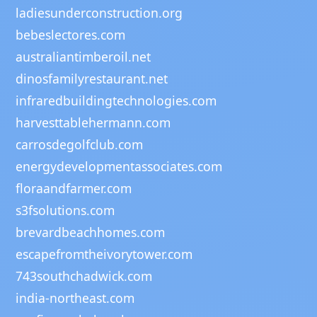
ladiesunderconstruction.org
bebeslectores.com
australiantimberoil.net
dinosfamilyrestaurant.net
infraredbuildingtechnologies.com
harvesttablehermann.com
carrosdegolfclub.com
energydevelopmentassociates.com
floraandfarmer.com
s3fsolutions.com
brevardbeachhomes.com
escapefromtheivorytower.com
743southchadwick.com
india-northeast.com