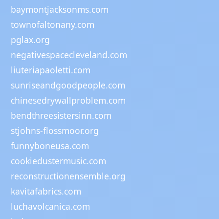
baymontjacksonms.com
townofaltonany.com
pglax.org
negativespacecleveland.com
liuteriapaoletti.com
sunriseandgoodpeople.com
chinesedrywallproblem.com
bendthreesistersinn.com
stjohns-flossmoor.org
funnyboneusa.com
cookiedustermusic.com
reconstructionensemble.org
kavitafabrics.com
luchavolcanica.com