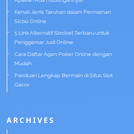
Kenali Jenis Taruhan dalam Permainan
Sicbo Online
5 Link Alternatif Sbobet Terbaru untuk
Penggemar Judi Online
Cara Daftar Agen Poker Online dengan
Mudah
Panduan Lengkap Bermain di Situs Slot
Gacor
ARCHIVES