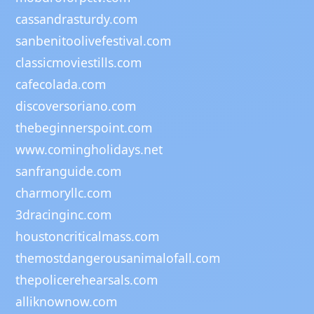
cassandrasturdy.com
sanbenitoolivefestival.com
classicmoviestills.com
cafecolada.com
discoversoriano.com
thebeginnerspoint.com
www.comingholidays.net
sanfranguide.com
charmoryllc.com
3dracinginc.com
houstoncriticalmass.com
themostdangerousanimalofall.com
thepolicerehearsals.com
alliknownow.com