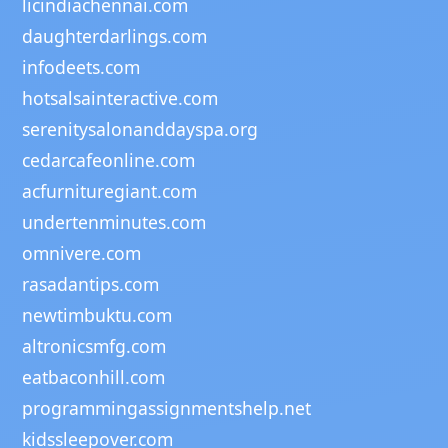
licindiachennai.com
daughterdarlings.com
infodeets.com
hotsalsainteractive.com
serenitysalonanddayspa.org
cedarcafeonline.com
acfurnituregiant.com
undertenminutes.com
omnivere.com
rasadantips.com
newtimbuktu.com
altronicsmfg.com
eatbaconhill.com
programmingassignmentshelp.net
kidssleepover.com