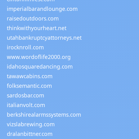
imperialbarandlounge.com
raisedoutdoors.com
thinkwithyourheart.net
utahbankruptcyattorneys.net
irocknroll.com
www.wordoflife2000.org
idahosquaredancing.com
tawawcabins.com
folksemantic.com
sardosbar.com
italianvolt.com
berkshirealarmssystems.com
vizslabrewing.com
dralanbittner.com