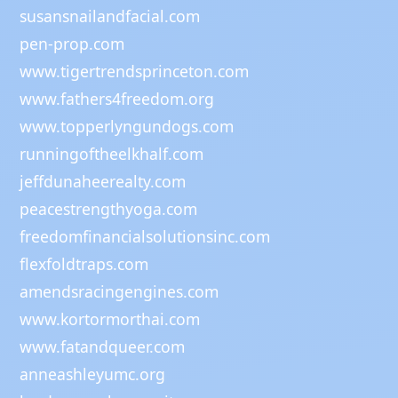
susansnailandfacial.com
pen-prop.com
www.tigertrendsprinceton.com
www.fathers4freedom.org
www.topperlyngundogs.com
runningoftheelkhalf.com
jeffdunaheerealty.com
peacestrengthyoga.com
freedomfinancialsolutionsinc.com
flexfoldtraps.com
amendsracingengines.com
www.kortormorthai.com
www.fatandqueer.com
anneashleyumc.org