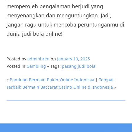
memperoleh pengalaman berjudi yang
menyenangkan dan menguntungkan. Jadi,
jangan ragu untuk mencoba peruntunganmu di
dunia judi bola online!
Posted by
adminbren
on
January 19, 2025
Posted in
Gambling
– Tags:
pasang judi bola
«
Panduan Bermain Poker Online Indonesia
|
Tempat
Terbaik Bermain Baccarat Casino Online di Indonesia
»