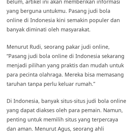
belum, artikel ini akan memberikan informasi
yang berguna untukmu. Pasang judi bola
online di Indonesia kini semakin populer dan
banyak diminati oleh masyarakat.
Menurut Rudi, seorang pakar judi online,
“Pasang judi bola online di Indonesia sekarang
menjadi pilihan yang praktis dan mudah untuk
para pecinta olahraga. Mereka bisa memasang
taruhan tanpa perlu keluar rumah.”
Di Indonesia, banyak situs-situs judi bola online
yang dapat diakses oleh para pemain. Namun,
penting untuk memilih situs yang terpercaya
dan aman. Menurut Agus, seorang ahli