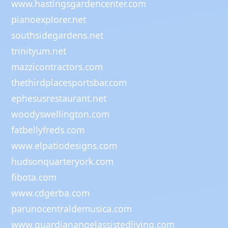
www.hastingsgardencenter.com
pianoexplorer.net
southsidegardens.net
trinityum.net
mazzicontractors.com
thethirdplacesportsbar.com
ephesusrestaurant.net
woodyswellington.com
fatbellyfreds.com
www.elpatiodesigns.com
hudsonquarteryork.com
fibota.com
www.cdgerba.com
parunocentraldemusica.com
www.guardianangelassistedliving.com