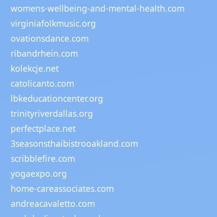
womens-wellbeing-and-mental-health.com
virginiafolkmusic.org
ovationsdance.com
ribandrhein.com
kolekcje.net
catolicanto.com
lbkeducationcenter.org
trinityriverdallas.org
perfectplace.net
3seasonsthaibistrooakland.com
scribblefire.com
yogaexpo.org
home-careassociates.com
andreacavaletto.com