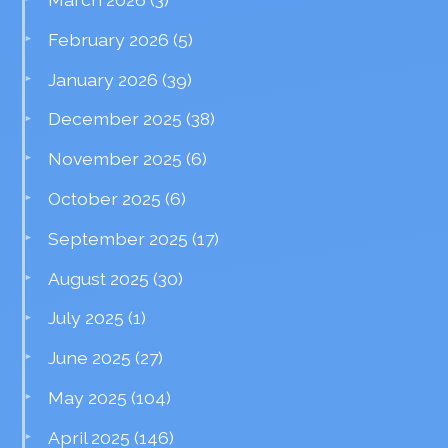
February 2026
(5)
January 2026
(39)
December 2025
(38)
November 2025
(6)
October 2025
(6)
September 2025
(17)
August 2025
(30)
July 2025
(1)
June 2025
(27)
May 2025
(104)
April 2025
(146)