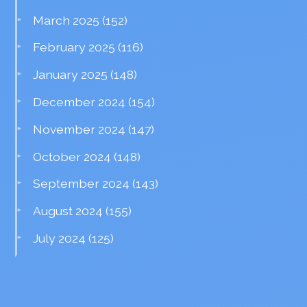
March 2025
(152)
February 2025
(116)
January 2025
(148)
December 2024
(154)
November 2024
(147)
October 2024
(148)
September 2024
(143)
August 2024
(155)
July 2024
(125)