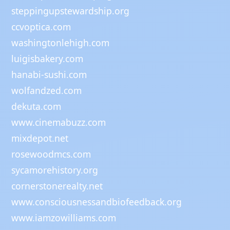
steppingupstewardship.org
ccvoptica.com
washingtonlehigh.com
luigisbakery.com
hanabi-sushi.com
wolfandzed.com
dekuta.com
www.cinemabuzz.com
mixdepot.net
rosewoodmcs.com
sycamorehistory.org
cornerstonerealty.net
www.consciousnessandbiofeedback.org
www.iamzowilliams.com