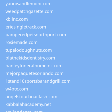
yannisandlemoni.com
weedpatchgazette.com
kblinc.com
eriesingletrack.com
pamperedpetsnorthport.com
rosiemade.com
tupelodoughnuts.com
olathekidsdentistry.com
hanleyfuneralhomeinc.com
mejorpaquetesorlando.com
1stand10sportsbarandgrill.com
w4btx.com
angelstouchnaillash.com
kabbalahacademy.net
smilondental.com