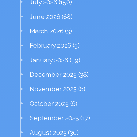
July 2026
(150)
June 2026
(68)
March 2026
(3)
February 2026
(5)
January 2026
(39)
December 2025
(38)
November 2025
(6)
October 2025
(6)
September 2025
(17)
August 2025
(30)