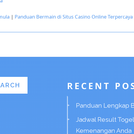
la
mula
|
Panduan Bermain di Situs Casino Online Terpercaya
RECENT PO
Panduan Lengkap Be
Jadwal Result Toge
Kemenangan Anda