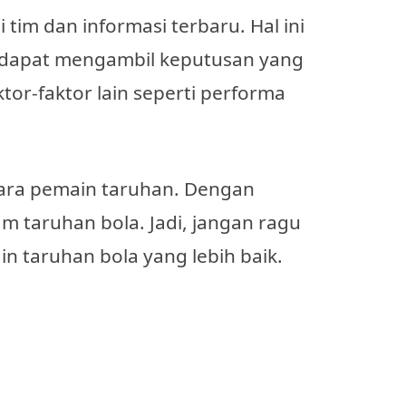
tim dan informasi terbaru. Hal ini
r dapat mengambil keputusan yang
tor-faktor lain seperti performa
para pemain taruhan. Dengan
 taruhan bola. Jadi, jangan ragu
n taruhan bola yang lebih baik.