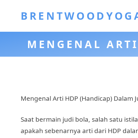
BRENTWOODYOG
MENGENAL ARTI
Mengenal Arti HDP (Handicap) Dalam J
Saat bermain judi bola, salah satu isti
apakah sebenarnya arti dari HDP dalam