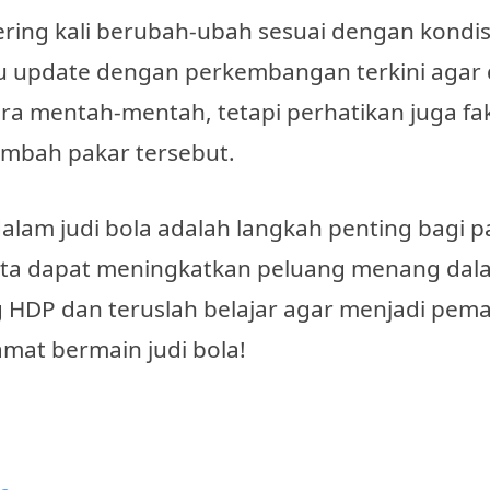
ring kali berubah-ubah sesuai dengan kondisi 
lu update dengan perkembangan terkini aga
ra mentah-mentah, tetapi perhatikan juga fak
tambah pakar tersebut.
alam judi bola adalah langkah penting bagi 
ta dapat meningkatkan peluang menang dalam
g HDP dan teruslah belajar agar menjadi pemai
amat bermain judi bola!