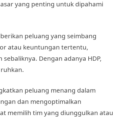
dasar yang penting untuk dipahami
mberikan peluang yang seimbang
oor atau keuntungan tertentu,
 sebaliknya. Dengan adanya HDP,
aruhkan.
ngkatkan peluang menang dalam
dingan dan mengoptimalkan
at memilih tim yang diunggulkan atau