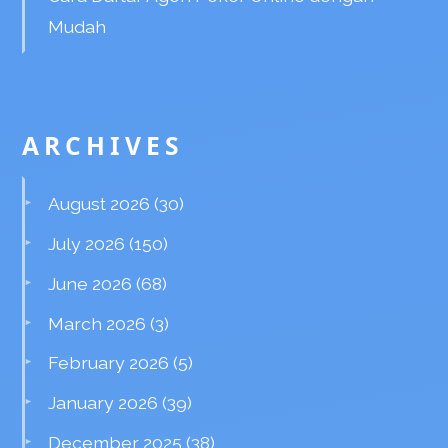
Mudah
ARCHIVES
August 2026
(30)
July 2026
(150)
June 2026
(68)
March 2026
(3)
February 2026
(5)
January 2026
(39)
December 2025
(38)