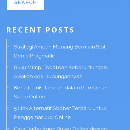
RECENT POSTS
Strategi Ampuh Menang Bermain Slot
Demo Pragmatic
Buku Mimpi Togel dan Keberuntungan:
Apakah Ada Hubungannya?
Kenali Jenis Taruhan dalam Permainan
Sicbo Online
5 Link Alternatif Sbobet Terbaru untuk
Penggemar Judi Online
Cara Daftar Agen Poker Online dengan