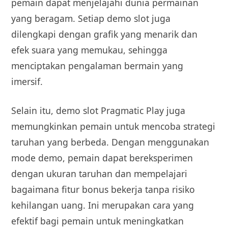
pemain dapat menjelajahi dunia permainan
yang beragam. Setiap demo slot juga
dilengkapi dengan grafik yang menarik dan
efek suara yang memukau, sehingga
menciptakan pengalaman bermain yang
imersif.
Selain itu, demo slot Pragmatic Play juga
memungkinkan pemain untuk mencoba strategi
taruhan yang berbeda. Dengan menggunakan
mode demo, pemain dapat bereksperimen
dengan ukuran taruhan dan mempelajari
bagaimana fitur bonus bekerja tanpa risiko
kehilangan uang. Ini merupakan cara yang
efektif bagi pemain untuk meningkatkan