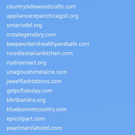
countrysidewoodcrafts.com
appliancerepairchicagoil.org
ontariotbf.org
instalegendary.com
keepworkershealthyandsafe.com
noodlesitaliankitchen.com
nydreamact.org
unagisushimetairie.com
jewelflashtattoos.com
getpcfixtoday.com
bbrtbandra.org
bluebonnetcountry.com
epicclipart.com
pearlmanilahotel.com