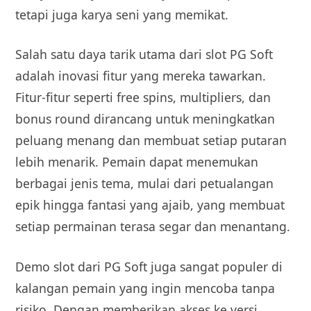
tetapi juga karya seni yang memikat.
Salah satu daya tarik utama dari slot PG Soft
adalah inovasi fitur yang mereka tawarkan.
Fitur-fitur seperti free spins, multipliers, dan
bonus round dirancang untuk meningkatkan
peluang menang dan membuat setiap putaran
lebih menarik. Pemain dapat menemukan
berbagai jenis tema, mulai dari petualangan
epik hingga fantasi yang ajaib, yang membuat
setiap permainan terasa segar dan menantang.
Demo slot dari PG Soft juga sangat populer di
kalangan pemain yang ingin mencoba tanpa
risiko. Dengan memberikan akses ke versi