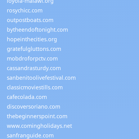
loyola-malawi.org
rosychicc.com
outpostboats.com
bytheendoftonight.com
hopeinthecities.org
gratefulgluttons.com
mobdroforpctv.com
cassandrasturdy.com
sanbenitoolivefestival.com
classicmoviestills.com
cafecolada.com
discoversoriano.com
thebeginnerspoint.com
www.comingholidays.net
sanfranguide.com