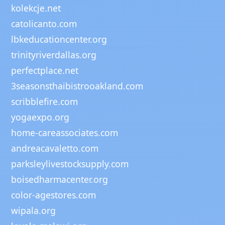
kolekcje.net
catolicanto.com
lbkeducationcenter.org
trinityriverdallas.org
perfectplace.net
3seasonsthaibistrooakland.com
scribblefire.com
yogaexpo.org
home-careassociates.com
andreacavaletto.com
parksleylivestocksupply.com
boisedharmacenter.org
color-agestores.com
wipala.org