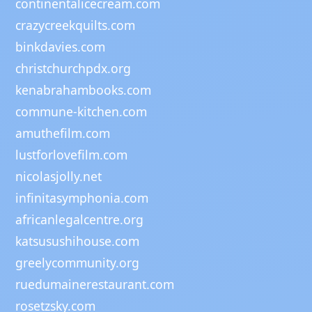
continentalicecream.com
crazycreekquilts.com
binkdavies.com
christchurchpdx.org
kenabrahambooks.com
commune-kitchen.com
amuthefilm.com
lustforlovefilm.com
nicolasjolly.net
infinitasymphonia.com
africanlegalcentre.org
katsusushihouse.com
greelycommunity.org
ruedumainerestaurant.com
rosetzsky.com