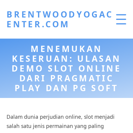
BRENTWOODYOGAC
ENTER.COM
MENEMUKAN
KESERUAN: ULASAN
DEMO SLOT ONLINE
DARI PRAGMATIC
PLAY DAN PG SOFT
Dalam dunia perjudian online, slot menjadi
salah satu jenis permainan yang paling