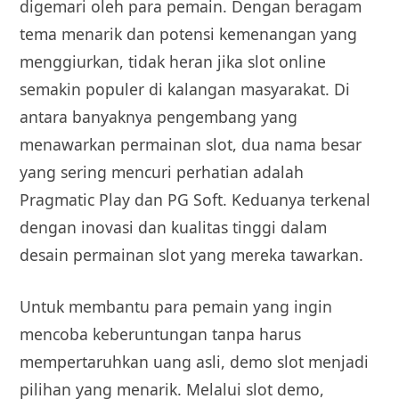
digemari oleh para pemain. Dengan beragam
tema menarik dan potensi kemenangan yang
menggiurkan, tidak heran jika slot online
semakin populer di kalangan masyarakat. Di
antara banyaknya pengembang yang
menawarkan permainan slot, dua nama besar
yang sering mencuri perhatian adalah
Pragmatic Play dan PG Soft. Keduanya terkenal
dengan inovasi dan kualitas tinggi dalam
desain permainan slot yang mereka tawarkan.
Untuk membantu para pemain yang ingin
mencoba keberuntungan tanpa harus
mempertaruhkan uang asli, demo slot menjadi
pilihan yang menarik. Melalui slot demo,