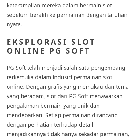
keterampilan mereka dalam bermain slot
sebelum beralih ke permainan dengan taruhan
nyata.
EKSPLORASI SLOT
ONLINE PG SOFT
PG Soft telah menjadi salah satu pengembang
terkemuka dalam industri permainan slot
online. Dengan grafis yang memukau dan tema
yang beragam, slot dari PG Soft menawarkan
pengalaman bermain yang unik dan
mendebarkan. Setiap permainan dirancang
dengan perhatian terhadap detail,
menjadikannya tidak hanya sekadar permainan,