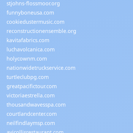
stjohns-flossmoor.org
funnyboneusa.com
cookiedustermusic.com
reconstructionensemble.org
kavitafabrics.com
luchavolcanica.com
holycownm.com
nationwidetruckservice.com
turtleclubpg.com
greatpacifictour.com
victoriaestrella.com
thousandwavesspa.com
courtlandcenter.com
neilfindlaymsp.com
avicollisrestaurant.com