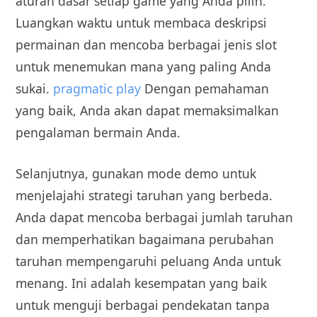
aturan dasar setiap game yang Anda pilih.
Luangkan waktu untuk membaca deskripsi
permainan dan mencoba berbagai jenis slot
untuk menemukan mana yang paling Anda
sukai.
pragmatic play
Dengan pemahaman
yang baik, Anda akan dapat memaksimalkan
pengalaman bermain Anda.
Selanjutnya, gunakan mode demo untuk
menjelajahi strategi taruhan yang berbeda.
Anda dapat mencoba berbagai jumlah taruhan
dan memperhatikan bagaimana perubahan
taruhan mempengaruhi peluang Anda untuk
menang. Ini adalah kesempatan yang baik
untuk menguji berbagai pendekatan tanpa