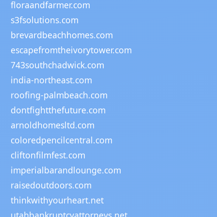
floraandfarmer.com
s3fsolutions.com
brevardbeachhomes.com
escapefromtheivorytower.com
743southchadwick.com
india-northeast.com
roofing-palmbeach.com
dontfightthefuture.com
arnoldhomesltd.com
coloredpencilcentral.com
cliftonfilmfest.com
imperialbarandlounge.com
raisedoutdoors.com
thinkwithyourheart.net
utahbankruptcyattorneys.net