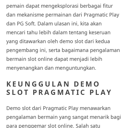
pemain dapat mengeksplorasi berbagai fitur
dan mekanisme permainan dari Pragmatic Play
dan PG Soft. Dalam ulasan ini, kita akan
mencari tahu lebih dalam tentang keseruan
yang ditawarkan oleh demo slot dari kedua
pengembang ini, serta bagaimana pengalaman
bermain slot online dapat menjadi lebih
menyenangkan dan menguntungkan.
KEUNGGULAN DEMO
SLOT PRAGMATIC PLAY
Demo slot dari Pragmatic Play menawarkan
pengalaman bermain yang sangat menarik bagi
para penggemar slot online. Salah satu