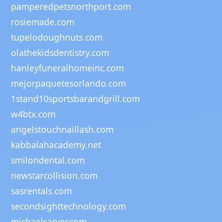
pamperedpetsnorthport.com
rosiemade.com
tupelodoughnuts.com
olathekidsdentistry.com
hanleyfuneralhomeinc.com
mejorpaquetesorlando.com
1stand10sportsbarandgrill.com
w4btx.com
angelstouchnaillash.com
kabbalahacademy.net
smilondental.com
newstarcollision.com
sasrentals.com
secondsighttechnology.com
michaelsarver.com