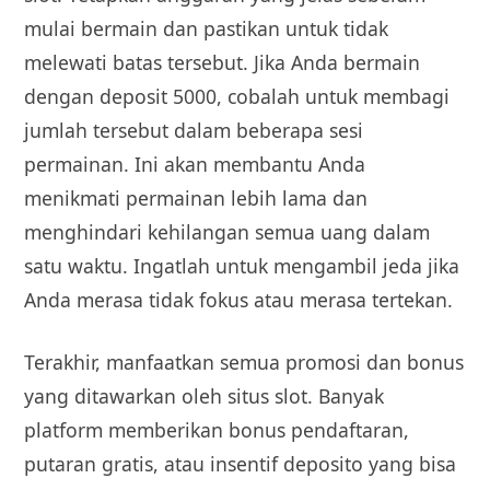
mulai bermain dan pastikan untuk tidak
melewati batas tersebut. Jika Anda bermain
dengan deposit 5000, cobalah untuk membagi
jumlah tersebut dalam beberapa sesi
permainan. Ini akan membantu Anda
menikmati permainan lebih lama dan
menghindari kehilangan semua uang dalam
satu waktu. Ingatlah untuk mengambil jeda jika
Anda merasa tidak fokus atau merasa tertekan.
Terakhir, manfaatkan semua promosi dan bonus
yang ditawarkan oleh situs slot. Banyak
platform memberikan bonus pendaftaran,
putaran gratis, atau insentif deposito yang bisa