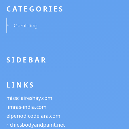
CATEGORIES
Gambling
SIDEBAR
LINKS
missclaireshay.com
limras-india.com
elperiodicodelara.com
richiesbodyandpaint.net