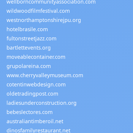
wellborncommunityassociation.com
wildwoodfilmfestival.com
westnorthamptonshirejpu.org
hotelbrasile.com
fultonstreetjazz.com
bartlettevents.org
moveablecontainer.com
grupolareina.com
www.cherryvalleymuseum.com
cotentinwebdesign.com
oldetradingpost.com
ladiesunderconstruction.org
bebeslectores.com
australiantimberoil.net
dinosfamilyrestaurant.net