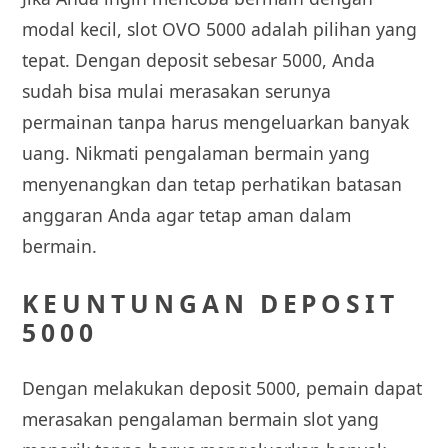
modal kecil, slot OVO 5000 adalah pilihan yang
tepat. Dengan deposit sebesar 5000, Anda
sudah bisa mulai merasakan serunya
permainan tanpa harus mengeluarkan banyak
uang. Nikmati pengalaman bermain yang
menyenangkan dan tetap perhatikan batasan
anggaran Anda agar tetap aman dalam
bermain.
KEUNTUNGAN DEPOSIT
5000
Dengan melakukan deposit 5000, pemain dapat
merasakan pengalaman bermain slot yang