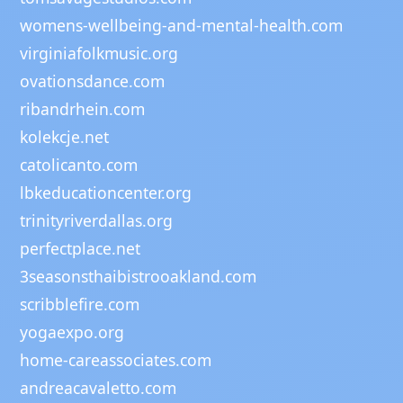
womens-wellbeing-and-mental-health.com
virginiafolkmusic.org
ovationsdance.com
ribandrhein.com
kolekcje.net
catolicanto.com
lbkeducationcenter.org
trinityriverdallas.org
perfectplace.net
3seasonsthaibistrooakland.com
scribblefire.com
yogaexpo.org
home-careassociates.com
andreacavaletto.com