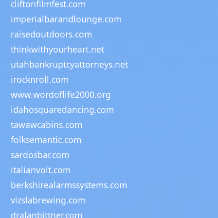
cliftonfilmfest.com
imperialbarandlounge.com
raisedoutdoors.com
thinkwithyourheart.net
utahbankruptcyattorneys.net
irocknroll.com
www.wordoflife2000.org
idahosquaredancing.com
tawawcabins.com
folksemantic.com
sardosbar.com
italianvolt.com
berkshirealarmssystems.com
vizslabrewing.com
dralanbittner.com