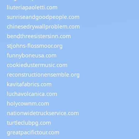
liuteriapaoletti.com
sunriseandgoodpeople.com
chinesedrywallproblem.com
bendthreesistersinn.com
stjohns-flossmoor.org
funnyboneusa.com
cookiedustermusic.com
reconstructionensemble.org
kavitafabrics.com
luchavolcanica.com
holycownm.com
nationwidetruckservice.com
turtleclubpg.com
greatpacifictour.com