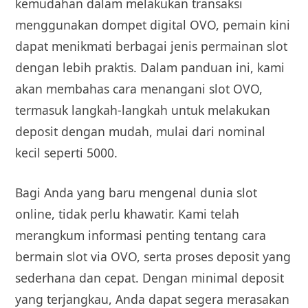
kemudahan dalam melakukan transaksi
menggunakan dompet digital OVO, pemain kini
dapat menikmati berbagai jenis permainan slot
dengan lebih praktis. Dalam panduan ini, kami
akan membahas cara menangani slot OVO,
termasuk langkah-langkah untuk melakukan
deposit dengan mudah, mulai dari nominal
kecil seperti 5000.
Bagi Anda yang baru mengenal dunia slot
online, tidak perlu khawatir. Kami telah
merangkum informasi penting tentang cara
bermain slot via OVO, serta proses deposit yang
sederhana dan cepat. Dengan minimal deposit
yang terjangkau, Anda dapat segera merasakan