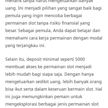
menarik tanpa harus mengeluarkan banyak
uang. Ini menjadi pilihan yang sangat baik bagi
pemula yang ingin mencoba berbagai
permainan slot tanpa risiko finansial yang
besar. Sebagai pemula, Anda dapat belajar dan
memahami cara kerja permainan dengan modal
yang terjangkau ini.
Selain itu, deposit minimal seperti 5000
membuat akses ke permainan slot menjadi
lebih mudah bagi siapa saja. Dengan hanya
mengeluarkan sedikit uang, lebih banyak orang
bisa ikut serta dalam keseruan bermain slot. Hal
ini juga memungkinkan pemain untuk
mengeksplorasi berbagai jenis permainan slot