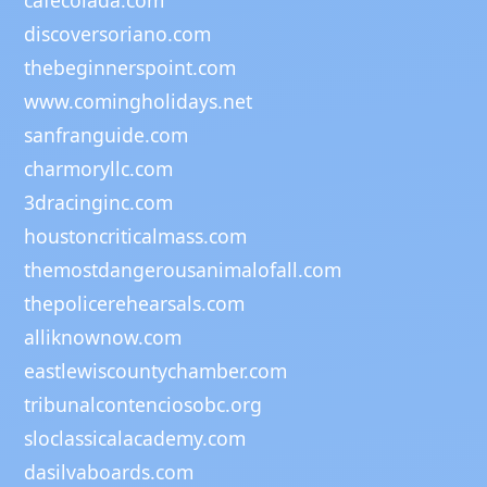
cafecolada.com
discoversoriano.com
thebeginnerspoint.com
www.comingholidays.net
sanfranguide.com
charmoryllc.com
3dracinginc.com
houstoncriticalmass.com
themostdangerousanimalofall.com
thepolicerehearsals.com
alliknownow.com
eastlewiscountychamber.com
tribunalcontenciosobc.org
sloclassicalacademy.com
dasilvaboards.com