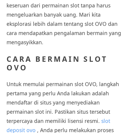
keseruan dari permainan slot tanpa harus
mengeluarkan banyak uang. Mari kita
eksplorasi lebih dalam tentang slot OVO dan
cara mendapatkan pengalaman bermain yang
mengasyikkan.
CARA BERMAIN SLOT
OVO
Untuk memulai permainan slot OVO, langkah
pertama yang perlu Anda lakukan adalah
mendaftar di situs yang menyediakan
permainan slot ini. Pastikan situs tersebut
terpercaya dan memiliki lisensi resmi.
slot
deposit ovo
, Anda perlu melakukan proses