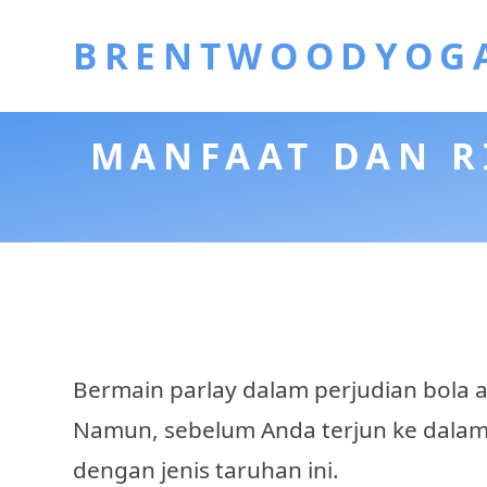
BRENTWOODYOG
MANFAAT DAN R
Bermain parlay dalam perjudian bola 
Namun, sebelum Anda terjun ke dalam 
dengan jenis taruhan ini.