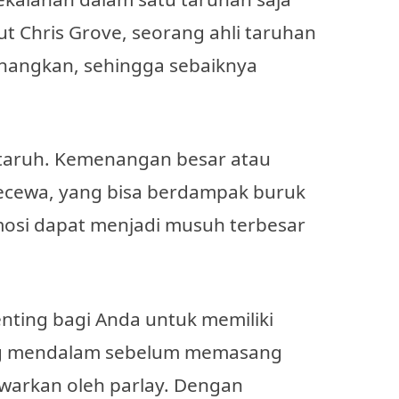
 Chris Grove, seorang ahli taruhan
menangkan, sehingga sebaiknya
ertaruh. Kemenangan besar atau
 kecewa, yang bisa berdampak buruk
mosi dapat menjadi musuh terbesar
nting bagi Anda untuk memiliki
 yang mendalam sebelum memasang
awarkan oleh parlay. Dengan