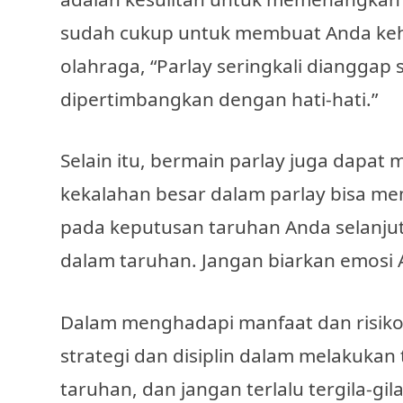
sudah cukup untuk membuat Anda kehil
olahraga, “Parlay seringkali dianggap
dipertimbangkan dengan hati-hati.”
Selain itu, bermain parlay juga dapa
kekalahan besar dalam parlay bisa mem
pada keputusan taruhan Anda selanju
dalam taruhan. Jangan biarkan emosi 
Dalam menghadapi manfaat dan risiko 
strategi dan disiplin dalam melakuka
taruhan, dan jangan terlalu tergila-g