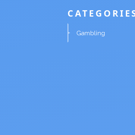
CATEGORIE
Gambling