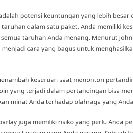
 adalah potensi keuntungan yang lebih besar
taruhan dalam satu paket, Anda memiliki k
a semua taruhan Anda menang. Menurut John 
a menjadi cara yang bagus untuk menghasilka
at menambah keseruan saat menonton pertand
u poin yang terjadi dalam pertandingan bisa 
tkan minat Anda terhadap olahraga yang Anda 
arlay juga memiliki risiko yang perlu Anda p
semua taruhan yang Anda pasang. Sebuah ke