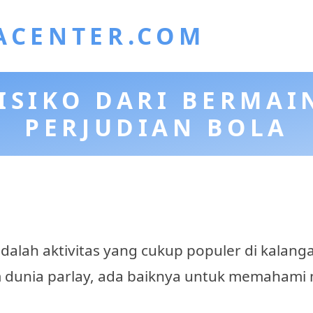
ACENTER.COM
ISIKO DARI BERMAI
PERJUDIAN BOLA
adalah aktivitas yang cukup populer di kala
dunia parlay, ada baiknya untuk memahami ma