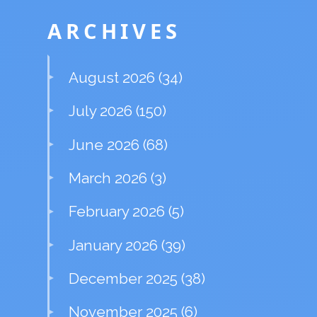
ARCHIVES
August 2026
(34)
July 2026
(150)
June 2026
(68)
March 2026
(3)
February 2026
(5)
January 2026
(39)
December 2025
(38)
November 2025
(6)