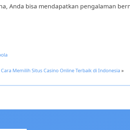
sana, Anda bisa mendapatkan pengalaman be
bola
|
Cara Memilih Situs Casino Online Terbaik di Indonesia
»