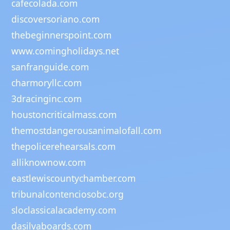
cafecolada.com
discoversoriano.com
thebeginnerspoint.com
www.comingholidays.net
sanfranguide.com
charmoryllc.com
3dracinginc.com
houstoncriticalmass.com
themostdangerousanimalofall.com
thepolicerehearsals.com
alliknownow.com
eastlewiscountychamber.com
tribunalcontenciosobc.org
sloclassicalacademy.com
dasilvaboards.com