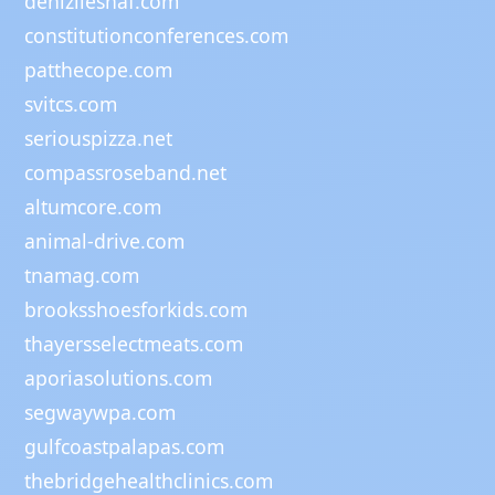
denizliesnaf.com
constitutionconferences.com
patthecope.com
svitcs.com
seriouspizza.net
compassroseband.net
altumcore.com
animal-drive.com
tnamag.com
brooksshoesforkids.com
thayersselectmeats.com
aporiasolutions.com
segwaywpa.com
gulfcoastpalapas.com
thebridgehealthclinics.com