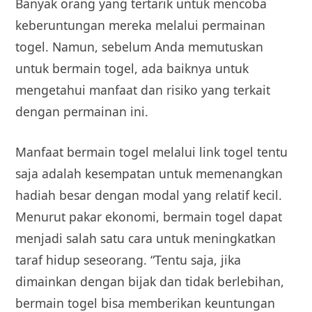
Banyak orang yang tertarik untuk mencoba
keberuntungan mereka melalui permainan
togel. Namun, sebelum Anda memutuskan
untuk bermain togel, ada baiknya untuk
mengetahui manfaat dan risiko yang terkait
dengan permainan ini.
Manfaat bermain togel melalui link togel tentu
saja adalah kesempatan untuk memenangkan
hadiah besar dengan modal yang relatif kecil.
Menurut pakar ekonomi, bermain togel dapat
menjadi salah satu cara untuk meningkatkan
taraf hidup seseorang. “Tentu saja, jika
dimainkan dengan bijak dan tidak berlebihan,
bermain togel bisa memberikan keuntungan