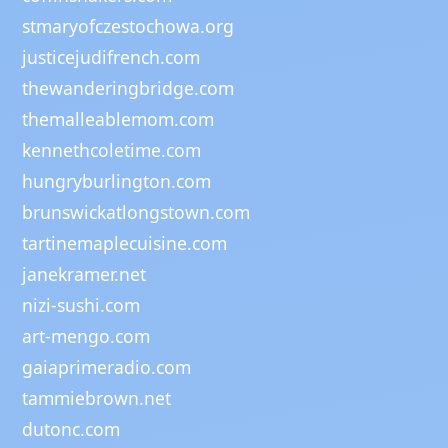
stmaryofczestochowa.org
justicejudifrench.com
thewanderingbridge.com
themalleablemom.com
kennethcoletime.com
hungryburlington.com
brunswickatlongstown.com
tartinemaplecuisine.com
janekramer.net
nizi-sushi.com
art-mengo.com
gaiaprimeradio.com
tammiebrown.net
dutonc.com