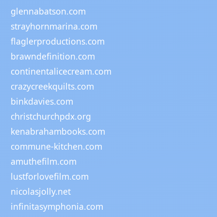
glennabatson.com
strayhornmarina.com
flaglerproductions.com
brawndefinition.com
continentalicecream.com
crazycreekquilts.com
binkdavies.com
christchurchpdx.org
kenabrahambooks.com
commune-kitchen.com
amuthefilm.com
lustforlovefilm.com
nicolasjolly.net
infinitasymphonia.com