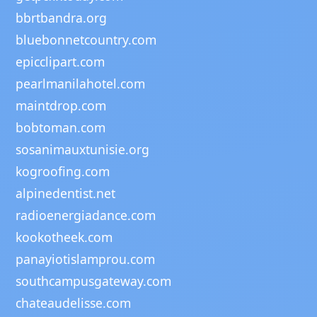
bbrtbandra.org
bluebonnetcountry.com
epicclipart.com
pearlmanilahotel.com
maintdrop.com
bobtoman.com
sosanimauxtunisie.org
kogroofing.com
alpinedentist.net
radioenergiadance.com
kookotheek.com
panayiotislamprou.com
southcampusgateway.com
chateaudelisse.com