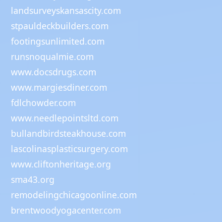
landsurveyskansascity.com
stpauldeckbuilders.com
footingsunlimited.com
runsnoqualmie.com
www.docsdrugs.com
www.margiesdiner.com
fdlchowder.com
www.needlepointsltd.com
bullandbirdsteakhouse.com
lascolinasplasticsurgery.com
www.cliftonheritage.org
sma43.org
remodelingchicagoonline.com
brentwoodyogacenter.com