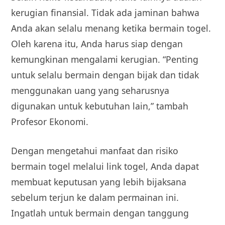
kerugian finansial. Tidak ada jaminan bahwa
Anda akan selalu menang ketika bermain togel.
Oleh karena itu, Anda harus siap dengan
kemungkinan mengalami kerugian. “Penting
untuk selalu bermain dengan bijak dan tidak
menggunakan uang yang seharusnya
digunakan untuk kebutuhan lain,” tambah
Profesor Ekonomi.
Dengan mengetahui manfaat dan risiko
bermain togel melalui link togel, Anda dapat
membuat keputusan yang lebih bijaksana
sebelum terjun ke dalam permainan ini.
Ingatlah untuk bermain dengan tanggung