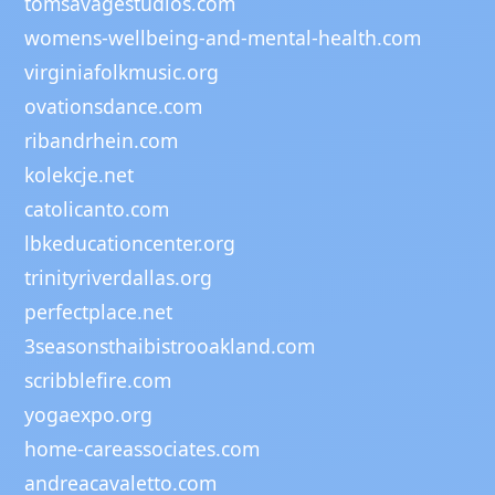
tomsavagestudios.com
womens-wellbeing-and-mental-health.com
virginiafolkmusic.org
ovationsdance.com
ribandrhein.com
kolekcje.net
catolicanto.com
lbkeducationcenter.org
trinityriverdallas.org
perfectplace.net
3seasonsthaibistrooakland.com
scribblefire.com
yogaexpo.org
home-careassociates.com
andreacavaletto.com