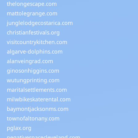
thelongescape.com
mattolegrange.com
junglelodgecostarica.com
christianfestivals.org
visitcountrykitchen.com
algarve-dolphins.com
alanveingrad.com
ginosonhiggins.com
wutungprinting.com
maritalsettlements.com
milwbikeskaterental.com
baymontjacksonms.com
townofaltonany.com
pglax.org
negativespacecleveland.com