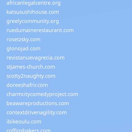
africanlegalcentre.org
katsusushihouse.com
greelycommunity.org
ruedumainerestaurant.com
rosetzsky.com
glonojad.com
revistanuevagrecia.com
stjames-church.com
scotty2naughty.com
doreeshafrir.com
charmcitycomedyproject.com
beawareproductions.com
contextdrivenagility.com
ibikeoulu.com
coffinshakers.com