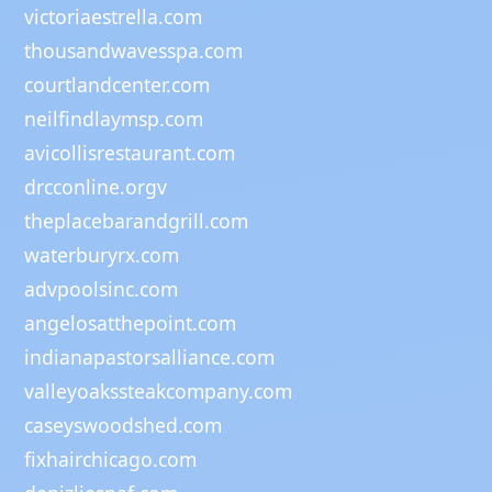
victoriaestrella.com
thousandwavesspa.com
courtlandcenter.com
neilfindlaymsp.com
avicollisrestaurant.com
drcconline.org
v
theplacebarandgrill.com
waterburyrx.com
advpoolsinc.com
angelosatthepoint.com
indianapastorsalliance.com
valleyoakssteakcompany.com
caseyswoodshed.com
fixhairchicago.com