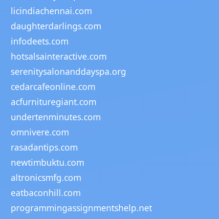
licindiachennai.com
daughterdarlings.com
infodeets.com
hotsalsainteractive.com
serenitysalonanddayspa.org
cedarcafeonline.com
acfurnituregiant.com
undertenminutes.com
omnivere.com
rasadantips.com
newtimbuktu.com
altronicsmfg.com
eatbaconhill.com
programmingassignmentshelp.net