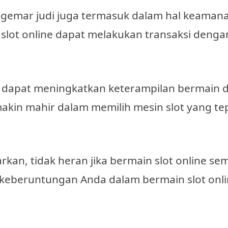
ggemar judi juga termasuk dalam hal keaman
slot online dapat melakukan transaksi deng
.
ga dapat meningkatkan keterampilan bermain d
akin mahir dalam memilih mesin slot yang t
kan, tidak heran jika bermain slot online s
a keberuntungan Anda dalam bermain slot onli