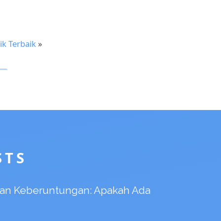
ik Terbaik
»
STS
dan Keberuntungan: Apakah Ada