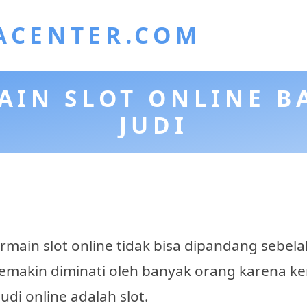
ACENTER.COM
AIN SLOT ONLINE B
JUDI
main slot online tidak bisa dipandang sebel
semakin diminati oleh banyak orang karena 
di online adalah slot.