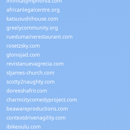
infinitasymphonia.com
africanlegalcentre.org
katsusushihouse.com
greelycommunity.org
ruedumainerestaurant.com
rosetzsky.com
glonojad.com
revistanuevagrecia.com
stjames-church.com
scotty2naughty.com
doreeshafrir.com
charmcitycomedyproject.com
beawareproductions.com
contextdrivenagility.com
ibikeoulu.com