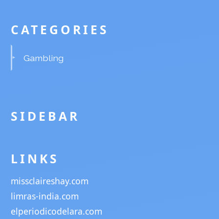
CATEGORIES
Gambling
SIDEBAR
LINKS
missclaireshay.com
limras-india.com
elperiodicodelara.com