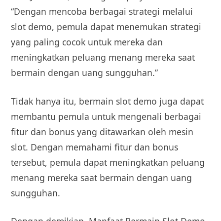
“Dengan mencoba berbagai strategi melalui
slot demo, pemula dapat menemukan strategi
yang paling cocok untuk mereka dan
meningkatkan peluang menang mereka saat
bermain dengan uang sungguhan.”
Tidak hanya itu, bermain slot demo juga dapat
membantu pemula untuk mengenali berbagai
fitur dan bonus yang ditawarkan oleh mesin
slot. Dengan memahami fitur dan bonus
tersebut, pemula dapat meningkatkan peluang
menang mereka saat bermain dengan uang
sungguhan.