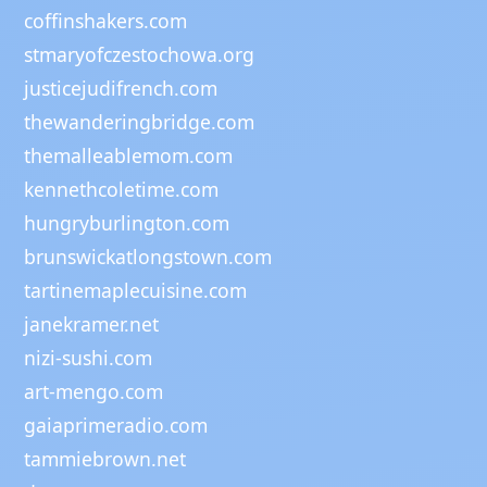
coffinshakers.com
stmaryofczestochowa.org
justicejudifrench.com
thewanderingbridge.com
themalleablemom.com
kennethcoletime.com
hungryburlington.com
brunswickatlongstown.com
tartinemaplecuisine.com
janekramer.net
nizi-sushi.com
art-mengo.com
gaiaprimeradio.com
tammiebrown.net