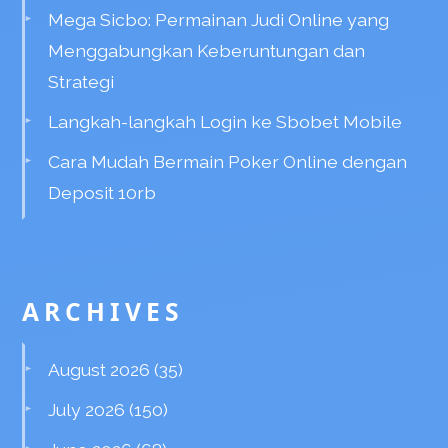
Mega Sicbo: Permainan Judi Online yang
Menggabungkan Keberuntungan dan
Strategi
Langkah-langkah Login ke Sbobet Mobile
Cara Mudah Bermain Poker Online dengan
Deposit 10rb
ARCHIVES
August 2026
(35)
July 2026
(150)