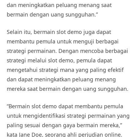
dan meningkatkan peluang menang saat
bermain dengan uang sungguhan.”
Selain itu, bermain slot demo juga dapat
membantu pemula untuk menguji berbagai
strategi permainan. Dengan mencoba berbagai
strategi melalui slot demo, pemula dapat
mengetahui strategi mana yang paling efektif
dan dapat meningkatkan peluang menang
mereka saat bermain dengan uang sungguhan.
“Bermain slot demo dapat membantu pemula
untuk mengidentifikasi strategi permainan yang
paling sesuai dengan gaya bermain mereka,”
kata Jane Doe, seorang ahli perjudian online.