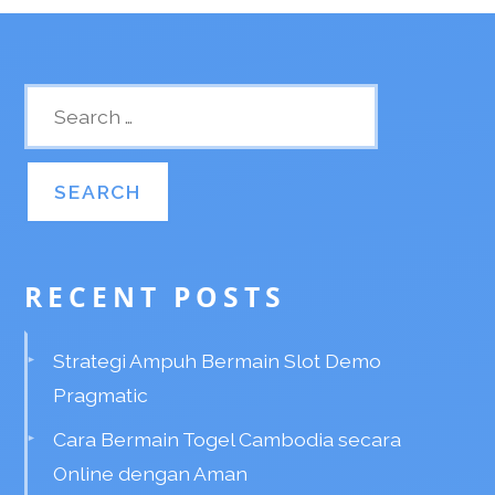
RECENT POSTS
Strategi Ampuh Bermain Slot Demo
Pragmatic
Cara Bermain Togel Cambodia secara
Online dengan Aman