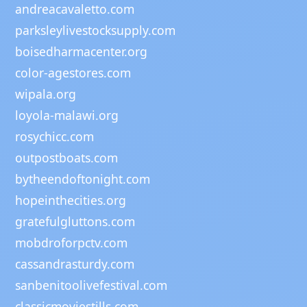
andreacavaletto.com
parksleylivestocksupply.com
boisedharmacenter.org
color-agestores.com
wipala.org
loyola-malawi.org
rosychicc.com
outpostboats.com
bytheendoftonight.com
hopeinthecities.org
gratefulgluttons.com
mobdroforpctv.com
cassandrasturdy.com
sanbenitoolivefestival.com
classicmoviestills.com