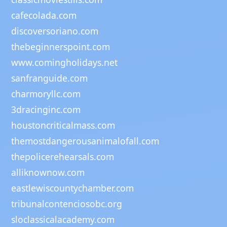
cafecolada.com
discoversoriano.com
thebeginnerspoint.com
www.comingholidays.net
sanfranguide.com
charmoryllc.com
3dracinginc.com
houstoncriticalmass.com
themostdangerousanimalofall.com
thepolicerehearsals.com
alliknownow.com
eastlewiscountychamber.com
tribunalcontenciosobc.org
sloclassicalacademy.com