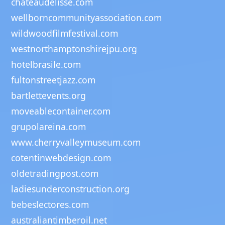
chateaudelisse.com
wellborncommunityassociation.com
wildwoodfilmfestival.com
westnorthamptonshirejpu.org
hotelbrasile.com
fultonstreetjazz.com
bartlettevents.org
moveablecontainer.com
grupolareina.com
www.cherryvalleymuseum.com
cotentinwebdesign.com
oldetradingpost.com
ladiesunderconstruction.org
bebeslectores.com
australiantimberoil.net