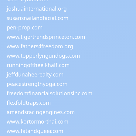
joshuainternational.org
susansnailandfacial.com
pen-prop.com
www.tigertrendsprinceton.com
www.fathers4freedom.org
www.topperlyngundogs.com
runningoftheelkhalf.com
jeffdunaheerealty.com
peacestrengthyoga.com
freedomfinancialsolutionsinc.com
flexfoldtraps.com
amendsracingengines.com
www.kortormorthai.com
www.fatandqueer.com