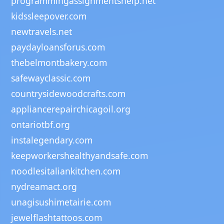
programmingassignmentshelp.net
kidssleepover.com
newtravels.net
paydayloansforus.com
thebelmontbakery.com
safewayclassic.com
countrysidewoodcrafts.com
appliancerepairchicagoil.org
ontariotbf.org
instalegendary.com
keepworkershealthyandsafe.com
noodlesitaliankitchen.com
nydreamact.org
unagisushimetairie.com
jewelflashtattoos.com