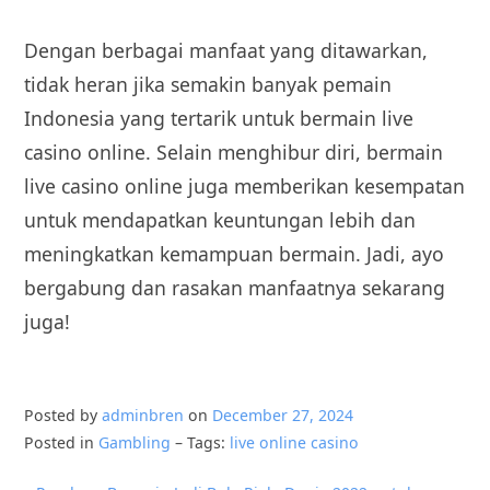
Dengan berbagai manfaat yang ditawarkan,
tidak heran jika semakin banyak pemain
Indonesia yang tertarik untuk bermain live
casino online. Selain menghibur diri, bermain
live casino online juga memberikan kesempatan
untuk mendapatkan keuntungan lebih dan
meningkatkan kemampuan bermain. Jadi, ayo
bergabung dan rasakan manfaatnya sekarang
juga!
Posted by
adminbren
on
December 27, 2024
Posted in
Gambling
– Tags:
live online casino