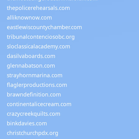
thepolicerehearsals.com
alliknownow.com
eastlewiscountychamber.com
tribunalcontenciosobc.org
sloclassicalacademy.com
dasilvaboards.com
glennabatson.com
strayhornmarina.com
flaglerproductions.com
brawndefinition.com
continentalicecream.com
crazycreekquilts.com
binkdavies.com
christchurchpdx.org