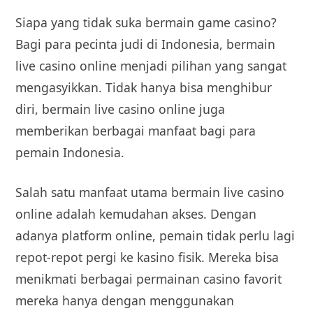
Siapa yang tidak suka bermain game casino?
Bagi para pecinta judi di Indonesia, bermain
live casino online menjadi pilihan yang sangat
mengasyikkan. Tidak hanya bisa menghibur
diri, bermain live casino online juga
memberikan berbagai manfaat bagi para
pemain Indonesia.
Salah satu manfaat utama bermain live casino
online adalah kemudahan akses. Dengan
adanya platform online, pemain tidak perlu lagi
repot-repot pergi ke kasino fisik. Mereka bisa
menikmati berbagai permainan casino favorit
mereka hanya dengan menggunakan