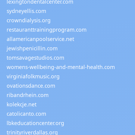
lexingtondentalcenter.com
sydneyellis.com
crowndialysis.org
restauranttrainingprogram.com
allamericanpoolservice.net
jewishpenicillin.com
tomsavagestudios.com
womens-wellbeing-and-mental-health.com
virginiafolkmusic.org
ovationsdance.com
ribandrhein.com
kolekcje.net
catolicanto.com
lbkeducationcenter.org
trinityriverdallas.org