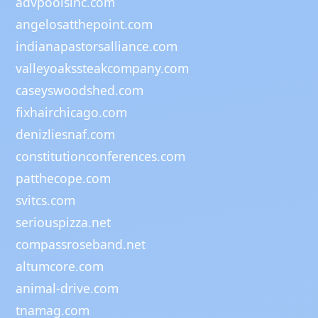
advpoolsinc.com
angelosatthepoint.com
indianapastorsalliance.com
valleyoakssteakcompany.com
caseyswoodshed.com
fixhairchicago.com
denizliesnaf.com
constitutionconferences.com
patthecope.com
svitcs.com
seriouspizza.net
compassroseband.net
altumcore.com
animal-drive.com
tnamag.com