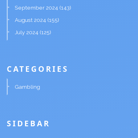
September 2024
(143)
August 2024
(155)
July 2024
(125)
CATEGORIES
Gambling
SIDEBAR