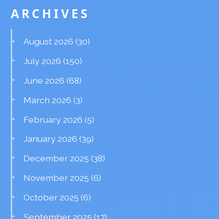
ARCHIVES
August 2026
(30)
July 2026
(150)
June 2026
(68)
March 2026
(3)
February 2026
(5)
January 2026
(39)
December 2025
(38)
November 2025
(6)
October 2025
(6)
September 2025
(17)