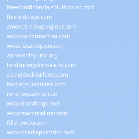
freedomfinancialsolutionsinc.com
flexfoldtraps.com
amendsracingengines.com
www.kortormorthai.com
www.fatandqueer.com
anneashleyumc.org
landsurveyskansascity.com
stpauldeckbuilders.com
footingsunlimited.com
runsnoqualmie.com
www.docsdrugs.com
www.margiesdiner.com
fdlchowder.com
www.needlepointsltd.com