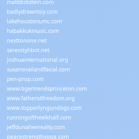
mattdickstein.com
badlydrawntoy.com
lakehoustonumc.com
habakkukmusic.com
nexttonone.net
serenityhbot.net
joshuainternational.org
susansnailandfacial.com
pen-prop.com
www.tigertrendsprinceton.com
www.fathers4freedom.org
www.topperlyngundogs.com
runningoftheelkhalf.com
jeffdunaheerealty.com
peacestrengthyoga.com