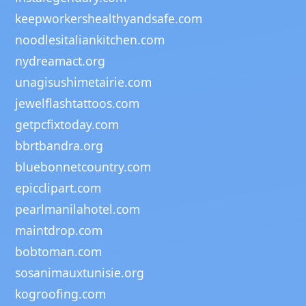
keepworkershealthyandsafe.com
noodlesitaliankitchen.com
nydreamact.org
unagisushimetairie.com
jewelflashtattoos.com
getpcfixtoday.com
bbrtbandra.org
bluebonnetcountry.com
epicclipart.com
pearlmanilahotel.com
maintdrop.com
bobtoman.com
sosanimauxtunisie.org
kogroofing.com