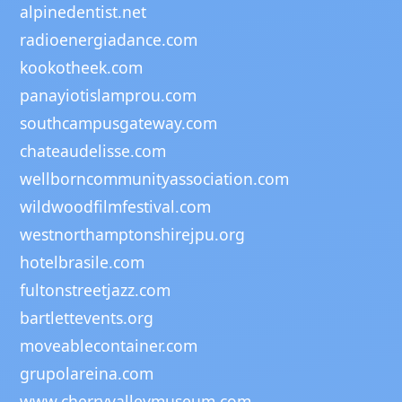
alpinedentist.net
radioenergiadance.com
kookotheek.com
panayiotislamprou.com
southcampusgateway.com
chateaudelisse.com
wellborncommunityassociation.com
wildwoodfilmfestival.com
westnorthamptonshirejpu.org
hotelbrasile.com
fultonstreetjazz.com
bartlettevents.org
moveablecontainer.com
grupolareina.com
www.cherryvalleymuseum.com