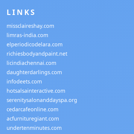
LINKS
missclaireshay.com
limras-india.com
elperiodicodelara.com
richiesbodyandpaint.net
licindiachennai.com
daughterdarlings.com
infodeets.com
hotsalsainteractive.com
serenitysalonanddayspa.org
cedarcafeonline.com
acfurnituregiant.com
undertenminutes.com