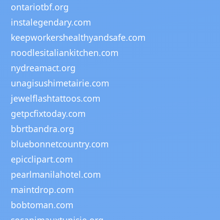
ontariotbf.org
instalegendary.com
keepworkershealthyandsafe.com
noodlesitaliankitchen.com
nydreamact.org
unagisushimetairie.com
jewelflashtattoos.com
getpcfixtoday.com
bbrtbandra.org
bluebonnetcountry.com
epicclipart.com
pearlmanilahotel.com
maintdrop.com
bobtoman.com
sosanimauxtunisie.org