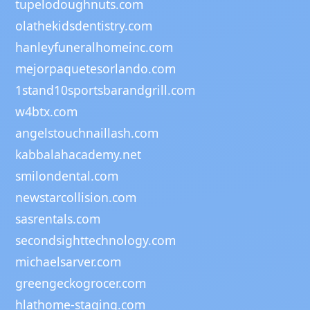
tupelodoughnuts.com
olathekidsdentistry.com
hanleyfuneralhomeinc.com
mejorpaquetesorlando.com
1stand10sportsbarandgrill.com
w4btx.com
angelstouchnaillash.com
kabbalahacademy.net
smilondental.com
newstarcollision.com
sasrentals.com
secondsighttechnology.com
michaelsarver.com
greengeckogrocer.com
hlathome-staging.com