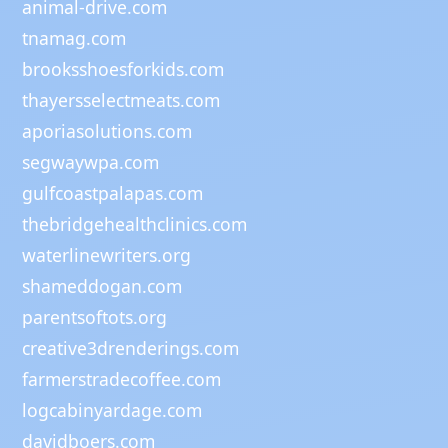
animal-drive.com
tnamag.com
brooksshoesforkids.com
thayersselectmeats.com
aporiasolutions.com
segwaywpa.com
gulfcoastpalapas.com
thebridgehealthclinics.com
waterlinewriters.org
shameddogan.com
parentsoftots.org
creative3drenderings.com
farmerstradecoffee.com
logcabinyardage.com
davidboers.com