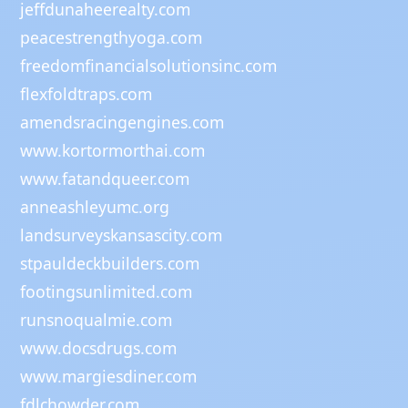
jeffdunaheerealty.com
peacestrengthyoga.com
freedomfinancialsolutionsinc.com
flexfoldtraps.com
amendsracingengines.com
www.kortormorthai.com
www.fatandqueer.com
anneashleyumc.org
landsurveyskansascity.com
stpauldeckbuilders.com
footingsunlimited.com
runsnoqualmie.com
www.docsdrugs.com
www.margiesdiner.com
fdlchowder.com