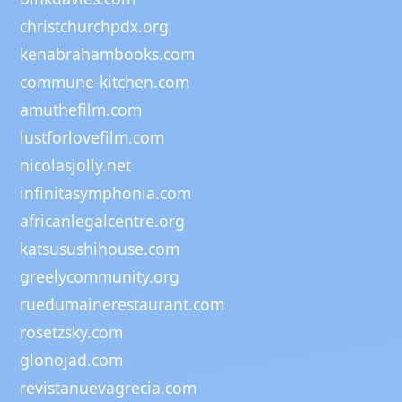
christchurchpdx.org
kenabrahambooks.com
commune-kitchen.com
amuthefilm.com
lustforlovefilm.com
nicolasjolly.net
infinitasymphonia.com
africanlegalcentre.org
katsusushihouse.com
greelycommunity.org
ruedumainerestaurant.com
rosetzsky.com
glonojad.com
revistanuevagrecia.com