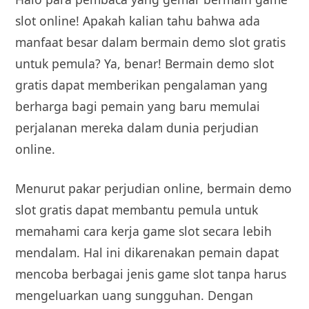
slot online! Apakah kalian tahu bahwa ada
manfaat besar dalam bermain demo slot gratis
untuk pemula? Ya, benar! Bermain demo slot
gratis dapat memberikan pengalaman yang
berharga bagi pemain yang baru memulai
perjalanan mereka dalam dunia perjudian
online.
Menurut pakar perjudian online, bermain demo
slot gratis dapat membantu pemula untuk
memahami cara kerja game slot secara lebih
mendalam. Hal ini dikarenakan pemain dapat
mencoba berbagai jenis game slot tanpa harus
mengeluarkan uang sungguhan. Dengan