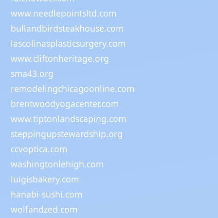
www.needlepointsltd.com
bullandbirdsteakhouse.com
lascolinasplasticsurgery.com
www.cliftonheritage.org
sma43.org
remodelingchicagoonline.com
brentwoodyogacenter.com
www.tiptonlandscaping.com
steppingupstewardship.org
ccvoptica.com
washingtonlehigh.com
luigisbakery.com
hanabi-sushi.com
wolfandzed.com