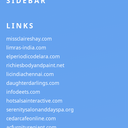
SIDEBAR
LINKS
missclaireshay.com
limras-india.com
elperiodicodelara.com
richiesbodyandpaint.net
licindiachennai.com
daughterdarlings.com
infodeets.com
hotsalsainteractive.com
serenitysalonanddayspa.org
cedarcafeonline.com
acfurnituregiant.com