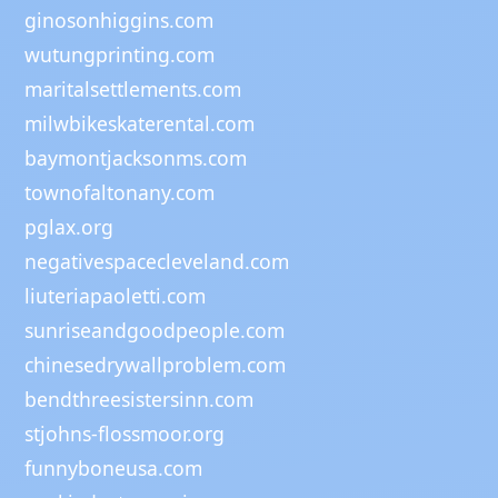
ginosonhiggins.com
wutungprinting.com
maritalsettlements.com
milwbikeskaterental.com
baymontjacksonms.com
townofaltonany.com
pglax.org
negativespacecleveland.com
liuteriapaoletti.com
sunriseandgoodpeople.com
chinesedrywallproblem.com
bendthreesistersinn.com
stjohns-flossmoor.org
funnyboneusa.com