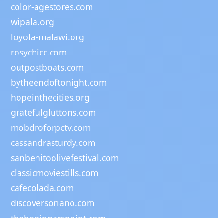
color-agestores.com
wipala.org
loyola-malawi.org
rosychicc.com
outpostboats.com
bytheendoftonight.com
hopeinthecities.org
gratefulgluttons.com
mobdroforpctv.com
cassandrasturdy.com
sanbenitoolivefestival.com
classicmoviestills.com
cafecolada.com
discoversoriano.com
thebeginnerspoint.com