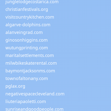
junglelodgecostarica.com
christianfestivals.org
visitcountrykitchen.com
algarve-dolphins.com
alanveingrad.com
ginosonhiggins.com
wutungprinting.com
maritalsettlements.com
milwbikeskaterental.com
baymontjacksonms.com
townofaltonany.com
pglax.org
negativespacecleveland.com
liuteriapaoletti.com
sunriseandgoodpeople.com