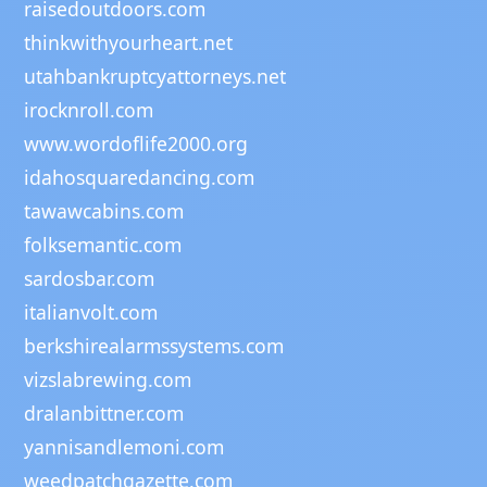
raisedoutdoors.com
thinkwithyourheart.net
utahbankruptcyattorneys.net
irocknroll.com
www.wordoflife2000.org
idahosquaredancing.com
tawawcabins.com
folksemantic.com
sardosbar.com
italianvolt.com
berkshirealarmssystems.com
vizslabrewing.com
dralanbittner.com
yannisandlemoni.com
weedpatchgazette.com