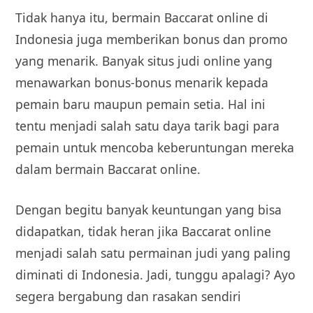
Tidak hanya itu, bermain Baccarat online di
Indonesia juga memberikan bonus dan promo
yang menarik. Banyak situs judi online yang
menawarkan bonus-bonus menarik kepada
pemain baru maupun pemain setia. Hal ini
tentu menjadi salah satu daya tarik bagi para
pemain untuk mencoba keberuntungan mereka
dalam bermain Baccarat online.
Dengan begitu banyak keuntungan yang bisa
didapatkan, tidak heran jika Baccarat online
menjadi salah satu permainan judi yang paling
diminati di Indonesia. Jadi, tunggu apalagi? Ayo
segera bergabung dan rasakan sendiri