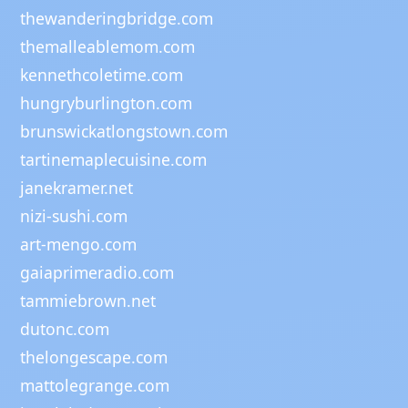
thewanderingbridge.com
themalleablemom.com
kennethcoletime.com
hungryburlington.com
brunswickatlongstown.com
tartinemaplecuisine.com
janekramer.net
nizi-sushi.com
art-mengo.com
gaiaprimeradio.com
tammiebrown.net
dutonc.com
thelongescape.com
mattolegrange.com