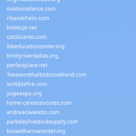
ovationsdance.com
ribandrhein.com
kolekcje.net
catolicanto.com
lbkeducationcenter.org
trinityriverdallas.org
perfectplace.net
3seasonsthaibistrooakland.com
scribblefire.com
yogaexpo.org
home-careassociates.com
andreacavaletto.com
parksleylivestocksupply.com
boisedharmacenter.org