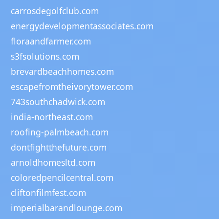
carrosdegolfclub.com
energydevelopmentassociates.com
floraandfarmer.com
s3fsolutions.com
brevardbeachhomes.com
escapefromtheivorytower.com
743southchadwick.com
india-northeast.com
roofing-palmbeach.com
dontfightthefuture.com
arnoldhomesltd.com
coloredpencilcentral.com
cliftonfilmfest.com
imperialbarandlounge.com