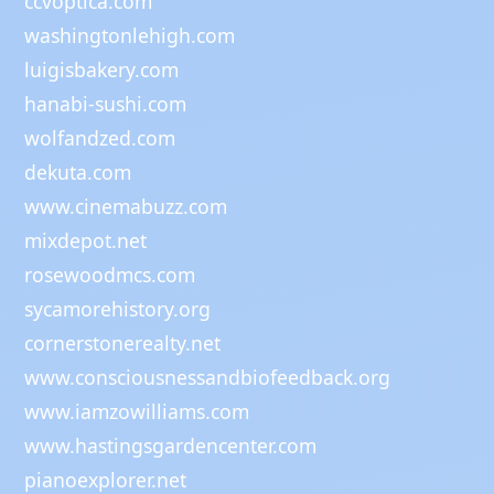
ccvoptica.com
washingtonlehigh.com
luigisbakery.com
hanabi-sushi.com
wolfandzed.com
dekuta.com
www.cinemabuzz.com
mixdepot.net
rosewoodmcs.com
sycamorehistory.org
cornerstonerealty.net
www.consciousnessandbiofeedback.org
www.iamzowilliams.com
www.hastingsgardencenter.com
pianoexplorer.net