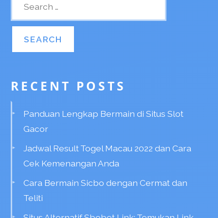
RECENT POSTS
Panduan Lengkap Bermain di Situs Slot
Gacor
Jadwal Result Togel Macau 2022 dan Cara
Cek Kemenangan Anda
Cara Bermain Sicbo dengan Cermat dan
Teliti
Situs Alternatif Sbobet Link: Temukan Link