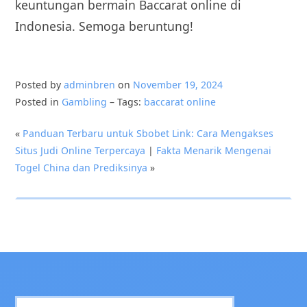
keuntungan bermain Baccarat online di
Indonesia. Semoga beruntung!
Posted by
adminbren
on
November 19, 2024
Posted in
Gambling
– Tags:
baccarat online
«
Panduan Terbaru untuk Sbobet Link: Cara Mengakses
Situs Judi Online Terpercaya
|
Fakta Menarik Mengenai
Togel China dan Prediksinya
»