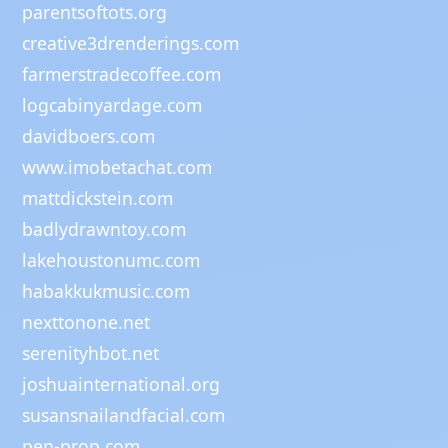
parentsoftots.org
creative3drenderings.com
farmerstradecoffee.com
logcabinyardage.com
davidboers.com
www.imobetachat.com
mattdickstein.com
badlydrawntoy.com
lakehoustonumc.com
habakkukmusic.com
nexttonone.net
serenityhbot.net
joshuainternational.org
susansnailandfacial.com
pen-prop.com