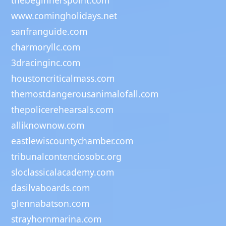
www.comingholidays.net
sanfranguide.com
charmoryllc.com
3dracinginc.com
houstoncriticalmass.com
themostdangerousanimalofall.com
thepolicerehearsals.com
alliknownow.com
eastlewiscountychamber.com
tribunalcontenciosobc.org
sloclassicalacademy.com
dasilvaboards.com
glennabatson.com
strayhornmarina.com