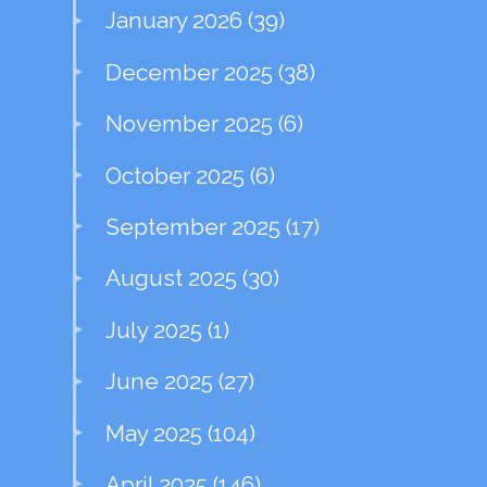
January 2026
(39)
December 2025
(38)
November 2025
(6)
October 2025
(6)
September 2025
(17)
August 2025
(30)
July 2025
(1)
June 2025
(27)
May 2025
(104)
April 2025
(146)