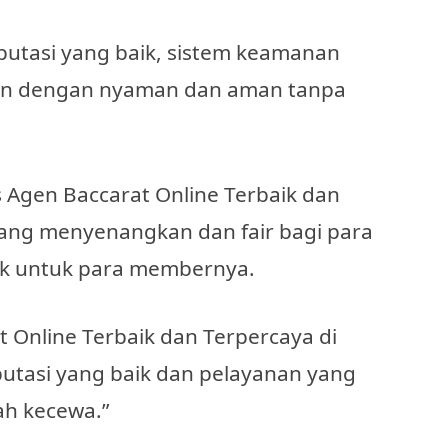
reputasi yang baik, sistem keamanan
ain dengan nyaman dan aman tanpa
us Agen Baccarat Online Terbaik dan
 yang menyenangkan dan fair bagi para
rik untuk para membernya.
 Online Terbaik dan Terpercaya di
eputasi yang baik dan pelayanan yang
ah kecewa.”