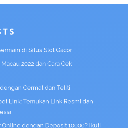
STS
rmain di Situs Slot Gacor
l Macau 2022 dan Cara Cek
 dengan Cermat dan Teliti
obet Link: Temukan Link Resmi dan
esia
 Online dengan Deposit 10000? Ikuti