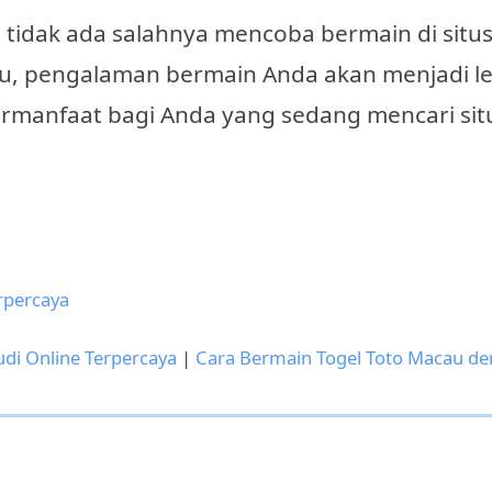
e, tidak ada salahnya mencoba bermain di situs
itu, pengalaman bermain Anda akan menjadi 
manfaat bagi Anda yang sedang mencari situs
erpercaya
udi Online Terpercaya
|
Cara Bermain Togel Toto Macau den