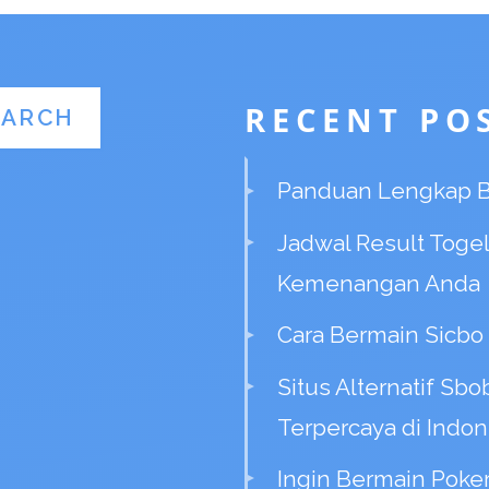
RECENT PO
Panduan Lengkap Be
Jadwal Result Toge
Kemenangan Anda
Cara Bermain Sicbo
Situs Alternatif Sb
Terpercaya di Indon
Ingin Bermain Poker