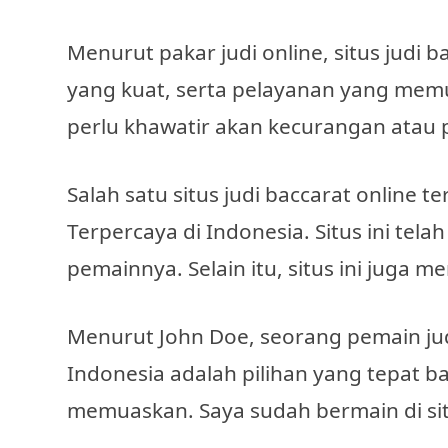
Menurut pakar judi online, situs judi 
yang kuat, serta pelayanan yang me
perlu khawatir akan kecurangan atau 
Salah satu situs judi baccarat online 
Terpercaya di Indonesia. Situs ini t
pemainnya. Selain itu, situs ini jug
Menurut John Doe, seorang pemain jud
Indonesia adalah pilihan yang tepat b
memuaskan. Saya sudah bermain di sit