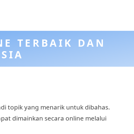
NE TERBAIK DAN
SIA
adi topik yang menarik untuk dibahas.
pat dimainkan secara online melalui