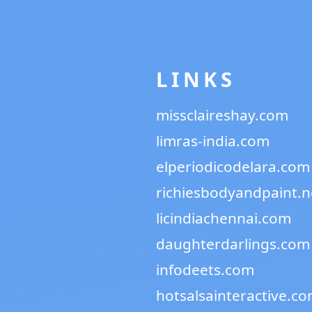
LINKS
missclaireshay.com
limras-india.com
elperiodicodelara.com
richiesbodyandpaint.n
licindiachennai.com
daughterdarlings.com
infodeets.com
hotsalsainteractive.c