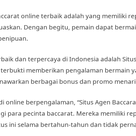
baccarat online terbaik adalah yang memiliki 
muaskan. Dengan begitu, pemain dapat berm
penipuan.
terbaik dan terpercaya di Indonesia adalah Sit
elah terbukti memberikan pengalaman bermain
a menawarkan berbagai bonus dan promo mena
i online berpengalaman, “Situs Agen Baccarat
agi para pecinta baccarat. Mereka memiliki r
us ini selama bertahun-tahun dan tidak pern