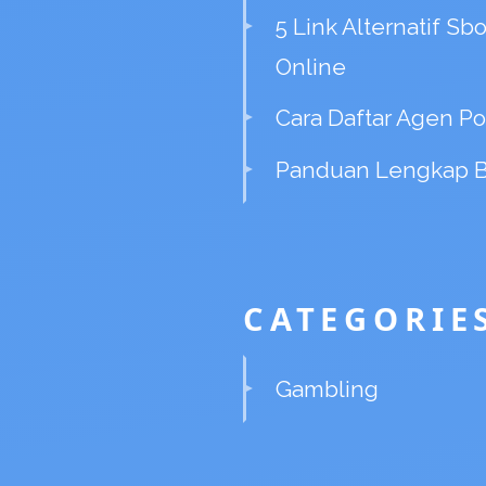
5 Link Alternatif S
Online
Cara Daftar Agen P
Panduan Lengkap Be
CATEGORIE
Gambling