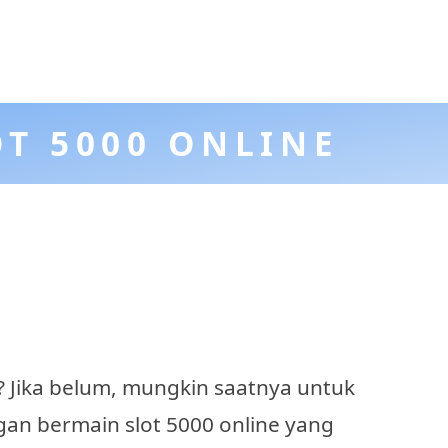
T 5000 ONLINE
 Jika belum, mungkin saatnya untuk
an bermain slot 5000 online yang