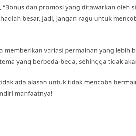
h, “Bonus dan promosi yang ditawarkan oleh s
diah besar. Jadi, jangan ragu untuk mencob
 juga memberikan variasi permainan yang lebi
 tema yang berbeda-beda, sehingga tidak ak
dak ada alasan untuk tidak mencoba bermain 
endiri manfaatnya!