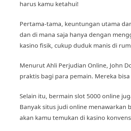
harus kamu ketahui!
Pertama-tama, keuntungan utama dari
dan di mana saja hanya dengan menggu
kasino fisik, cukup duduk manis di ru
Menurut Ahli Perjudian Online, John 
praktis bagi para pemain. Mereka bis
Selain itu, bermain slot 5000 onlin
Banyak situs judi online menawarkan 
akan kamu temukan di kasino konvens