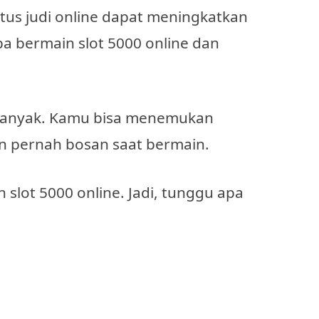
itus judi online dapat meningkatkan
a bermain slot 5000 online dan
h banyak. Kamu bisa menemukan
an pernah bosan saat bermain.
slot 5000 online. Jadi, tunggu apa