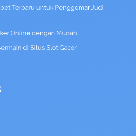
bobet Terbaru untuk Penggemar Judi
oker Online dengan Mudah
rmain di Situs Slot Gacor
S