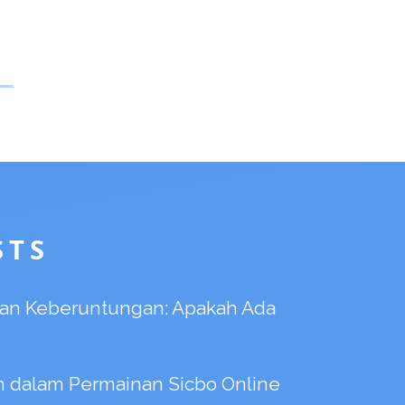
STS
dan Keberuntungan: Apakah Ada
an dalam Permainan Sicbo Online