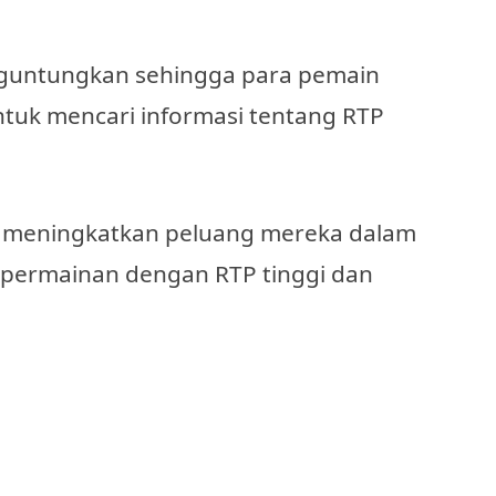
menguntungkan sehingga para pemain
ntuk mencari informasi tentang RTP
a meningkatkan peluang mereka dalam
 permainan dengan RTP tinggi dan