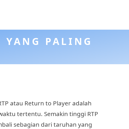
I YANG PALING
RTP atau Return to Player adalah
aktu tertentu. Semakin tinggi RTP
ali sebagian dari taruhan yang