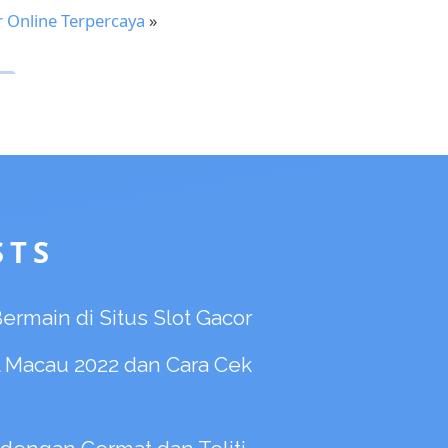
 Online Terpercaya
»
STS
rmain di Situs Slot Gacor
l Macau 2022 dan Cara Cek