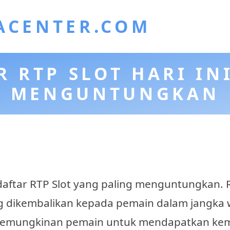
ACENTER.COM
R RTP SLOT HARI IN
MENGUNTUNGKAN
daftar RTP Slot yang paling menguntungkan. 
ng dikembalikan kepada pemain dalam jangka w
 kemungkinan pemain untuk mendapatkan kemb