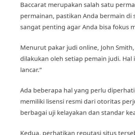
Baccarat merupakan salah satu permai
permainan, pastikan Anda bermain di s
sangat penting agar Anda bisa fokus 
Menurut pakar judi online, John Smith,
dilakukan oleh setiap pemain judi. H
lancar.”
Ada beberapa hal yang perlu diperhatik
memiliki lisensi resmi dari otoritas p
berbagai uji kelayakan dan standar k
Kedua, perhatikan reputasi situs ters