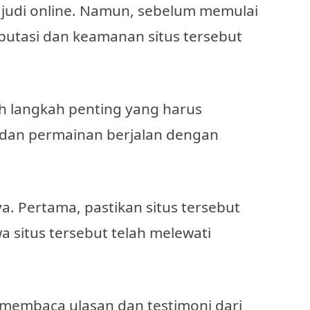
 judi online. Namun, sebelum memulai
eputasi dan keamanan situs tersebut
lah langkah penting yang harus
n dan permainan berjalan dengan
a. Pertama, pastikan situs tersebut
a situs tersebut telah melewati
a membaca ulasan dan testimoni dari