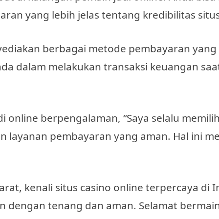
n yang lebih jelas tentang kredibilitas situs
 menyediakan berbagai metode pembayaran ya
da dalam melakukan transaksi keuangan saa
 online berpengalaman, “Saya selalu memilih 
kan layanan pembayaran yang aman. Hal ini m
rat, kenali situs casino online terpercaya di
an dengan tenang dan aman. Selamat bermain