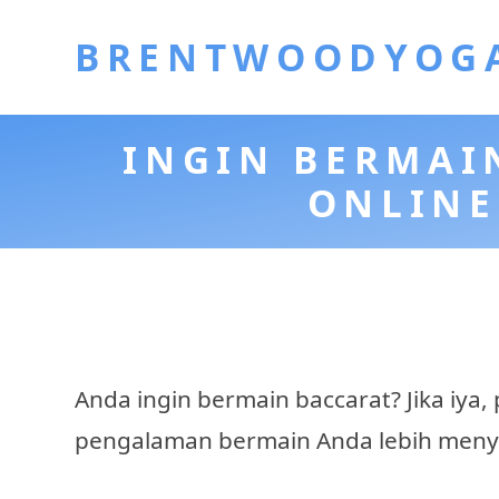
BRENTWOODYOG
INGIN BERMAI
ONLINE
Anda ingin bermain baccarat? Jika iya,
pengalaman bermain Anda lebih men