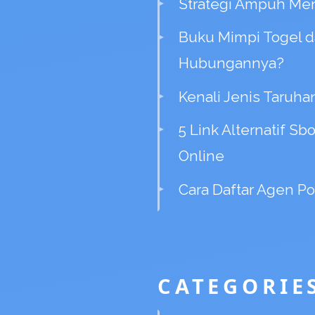
Strategi Ampuh Me
Buku Mimpi Togel 
Hubungannya?
Kenali Jenis Taruh
5 Link Alternatif S
Online
Cara Daftar Agen P
CATEGORIE