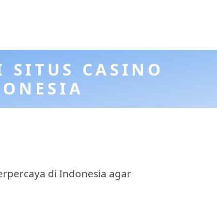
 SITUS CASINO
DONESIA
terpercaya di Indonesia agar