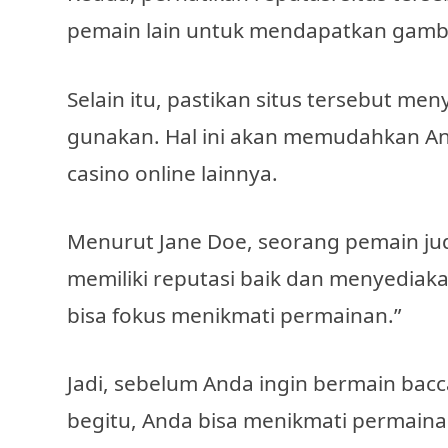
pemain lain untuk mendapatkan gambara
Selain itu, pastikan situs tersebut
gunakan. Hal ini akan memudahkan An
casino online lainnya.
Menurut Jane Doe, seorang pemain judi
memiliki reputasi baik dan menyedia
bisa fokus menikmati permainan.”
Jadi, sebelum Anda ingin bermain bacca
begitu, Anda bisa menikmati permain