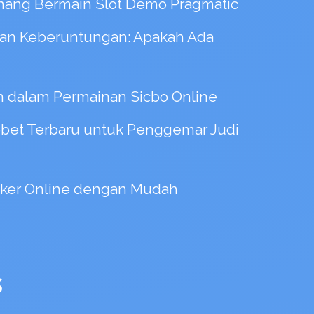
nang Bermain Slot Demo Pragmatic
dan Keberuntungan: Apakah Ada
an dalam Permainan Sicbo Online
bobet Terbaru untuk Penggemar Judi
oker Online dengan Mudah
S