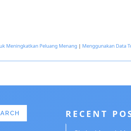
ntuk Meningkatkan Peluang Menang
|
Menggunakan Data Tog
RECENT PO