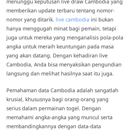
menunggu keputusan live draw Cambodia yang
memberikan update terbaru tentang nomor-
nomor yang ditarik.
live cambodia
ini bukan
hanya menggugah minat bagi pemain, tetapi
juga untuk mereka yang menganalisis pola-pola
angka untuk meraih keuntungan pada masa
yang akan datang. Dengan kehadiran live
Cambodia, Anda bisa menyaksikan pengundian
langsung dan melihat hasilnya saat itu juga.
Pemahaman data Cambodia adalah sangatlah
krusial, khususnya bagi orang-orang yang
serius dalam permainan togel. Dengan
memahami angka-angka yang muncul serta
membandingkannya dengan data-data