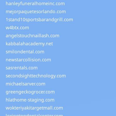
hanleyfuneralhomeinc.com
mejorpaquetesorlando.com
1stand10sportsbarandgrill.com
w4btx.com
angelstouchnaillash.com
kabbalahacademy.net
smilondental.com
newstarcollision.com
sasrentals.com
secondsighttechnology.com
michaelsarver.com
greengeckogrocer.com
hlathome-staging.com
wokteriyakitargetmall.com
lexingtondentalcenter.com