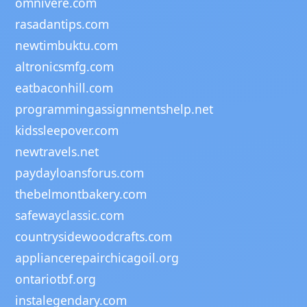
omnivere.com
rasadantips.com
newtimbuktu.com
altronicsmfg.com
eatbaconhill.com
programmingassignmentshelp.net
kidssleepover.com
newtravels.net
paydayloansforus.com
thebelmontbakery.com
safewayclassic.com
countrysidewoodcrafts.com
appliancerepairchicagoil.org
ontariotbf.org
instalegendary.com