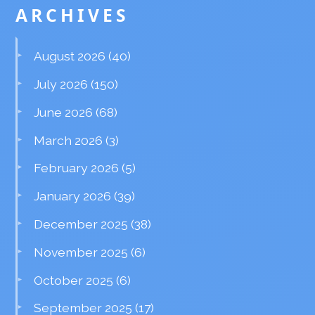
ARCHIVES
August 2026
(40)
July 2026
(150)
June 2026
(68)
March 2026
(3)
February 2026
(5)
January 2026
(39)
December 2025
(38)
November 2025
(6)
October 2025
(6)
September 2025
(17)