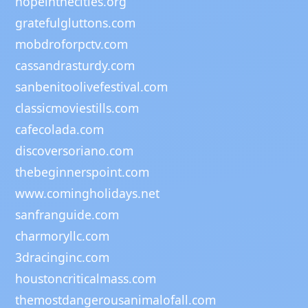
hopeinthecities.org
gratefulgluttons.com
mobdroforpctv.com
cassandrasturdy.com
sanbenitoolivefestival.com
classicmoviestills.com
cafecolada.com
discoversoriano.com
thebeginnerspoint.com
www.comingholidays.net
sanfranguide.com
charmoryllc.com
3dracinginc.com
houstoncriticalmass.com
themostdangerousanimalofall.com