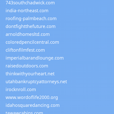
743southchadwick.com
india-northeast.com
roofing-palmbeach.com
dontfightthefuture.com
arnoldhomesltd.com
coloredpencilcentral.com
cliftonfilmfest.com
imperialbarandlounge.com
raisedoutdoors.com
thinkwithyourheart.net
utahbankruptcyattorneys.net
irocknroll.com
www.wordoflife2000.org
idahosquaredancing.com
tawawcabins.com