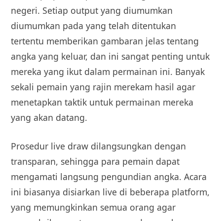
negeri. Setiap output yang diumumkan
diumumkan pada yang telah ditentukan
tertentu memberikan gambaran jelas tentang
angka yang keluar, dan ini sangat penting untuk
mereka yang ikut dalam permainan ini. Banyak
sekali pemain yang rajin merekam hasil agar
menetapkan taktik untuk permainan mereka
yang akan datang.
Prosedur live draw dilangsungkan dengan
transparan, sehingga para pemain dapat
mengamati langsung pengundian angka. Acara
ini biasanya disiarkan live di beberapa platform,
yang memungkinkan semua orang agar