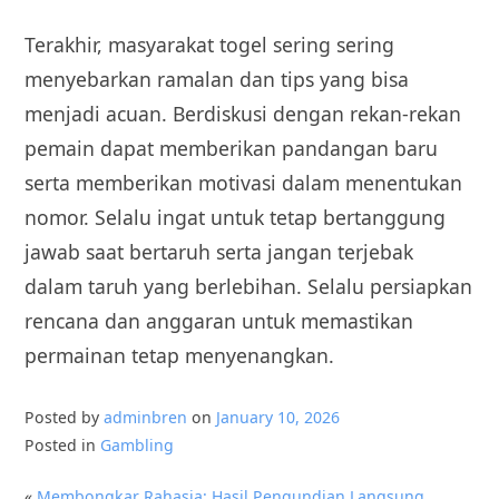
Terakhir, masyarakat togel sering sering
menyebarkan ramalan dan tips yang bisa
menjadi acuan. Berdiskusi dengan rekan-rekan
pemain dapat memberikan pandangan baru
serta memberikan motivasi dalam menentukan
nomor. Selalu ingat untuk tetap bertanggung
jawab saat bertaruh serta jangan terjebak
dalam taruh yang berlebihan. Selalu persiapkan
rencana dan anggaran untuk memastikan
permainan tetap menyenangkan.
Posted by
adminbren
on
January 10, 2026
Posted in
Gambling
«
Membongkar Rahasia: Hasil Pengundian Langsung