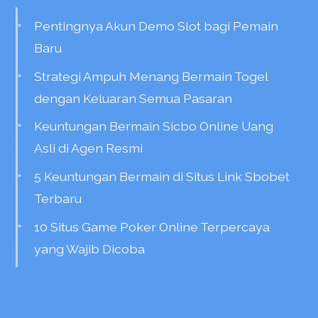
Pentingnya Akun Demo Slot bagi Pemain
Baru
Strategi Ampuh Menang Bermain Togel
dengan Keluaran Semua Pasaran
Keuntungan Bermain Sicbo Online Uang
Asli di Agen Resmi
5 Keuntungan Bermain di Situs Link Sbobet
Terbaru
10 Situs Game Poker Online Terpercaya
yang Wajib Dicoba