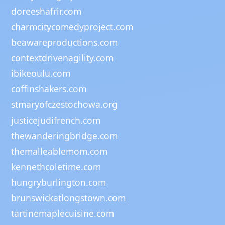
doreeshafrir.com
charmcitycomedyproject.com
beawareproductions.com
contextdrivenagility.com
ibikeoulu.com
coffinshakers.com
stmaryofczestochowa.org
justicejudifrench.com
thewanderingbridge.com
themalleablemom.com
kennethcoletime.com
hungryburlington.com
brunswickatlongstown.com
tartinemaplecuisine.com