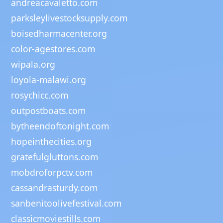
andreacavaletto.com
parksleylivestocksupply.com
boisedharmacenter.org
color-agestores.com
wipala.org
loyola-malawi.org
rosychicc.com
outpostboats.com
bytheendoftonight.com
hopeinthecities.org
gratefulgluttons.com
mobdroforpctv.com
cassandrasturdy.com
sanbenitoolivefestival.com
classicmoviestills.com