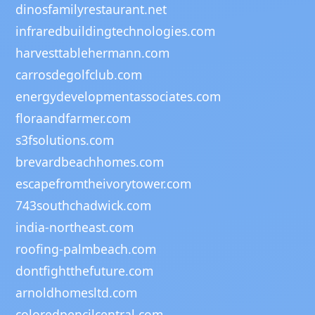
dinosfamilyrestaurant.net
infraredbuildingtechnologies.com
harvesttablehermann.com
carrosdegolfclub.com
energydevelopmentassociates.com
floraandfarmer.com
s3fsolutions.com
brevardbeachhomes.com
escapefromtheivorytower.com
743southchadwick.com
india-northeast.com
roofing-palmbeach.com
dontfightthefuture.com
arnoldhomesltd.com
coloredpencilcentral.com