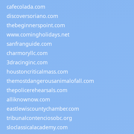
cafecolada.com
discoversoriano.com
thebeginnerspoint.com
www.comingholidays.net
sanfranguide.com
charmoryllc.com
3dracinginc.com
houstoncriticalmass.com
themostdangerousanimalofall.com
thepolicerehearsals.com
alliknownow.com
eastlewiscountychamber.com
tribunalcontenciosobc.org
sloclassicalacademy.com