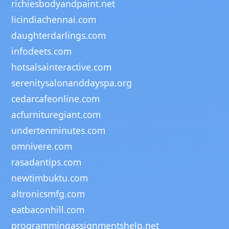
richiesbodyandpaint.net
licindiachennai.com
daughterdarlings.com
infodeets.com
hotsalsainteractive.com
serenitysalonanddayspa.org
cedarcafeonline.com
acfurnituregiant.com
undertenminutes.com
omnivere.com
rasadantips.com
newtimbuktu.com
altronicsmfg.com
eatbaconhill.com
programmingassignmentshelp.net