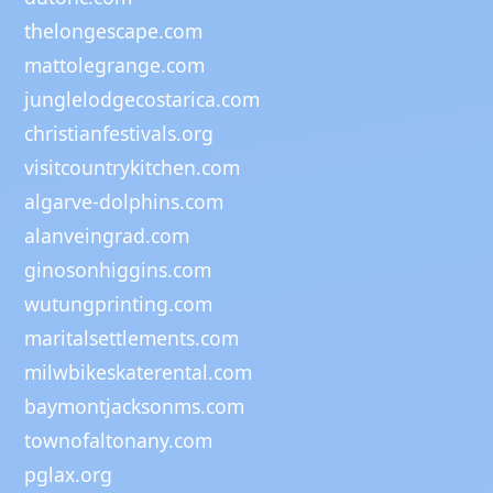
thelongescape.com
mattolegrange.com
junglelodgecostarica.com
christianfestivals.org
visitcountrykitchen.com
algarve-dolphins.com
alanveingrad.com
ginosonhiggins.com
wutungprinting.com
maritalsettlements.com
milwbikeskaterental.com
baymontjacksonms.com
townofaltonany.com
pglax.org