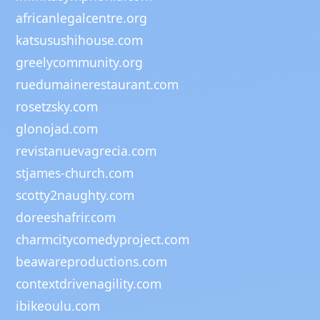
africanlegalcentre.org
katsusushihouse.com
greelycommunity.org
ruedumainerestaurant.com
rosetzsky.com
glonojad.com
revistanuevagrecia.com
stjames-church.com
scotty2naughty.com
doreeshafrir.com
charmcitycomedyproject.com
beawareproductions.com
contextdrivenagility.com
ibikeoulu.com