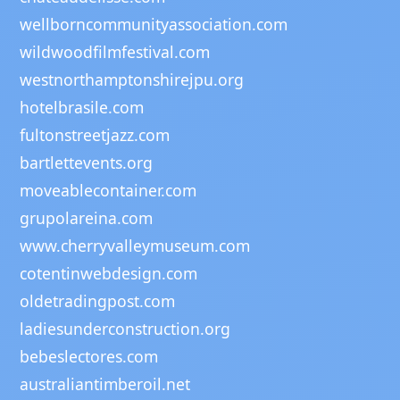
wellborncommunityassociation.com
wildwoodfilmfestival.com
westnorthamptonshirejpu.org
hotelbrasile.com
fultonstreetjazz.com
bartlettevents.org
moveablecontainer.com
grupolareina.com
www.cherryvalleymuseum.com
cotentinwebdesign.com
oldetradingpost.com
ladiesunderconstruction.org
bebeslectores.com
australiantimberoil.net