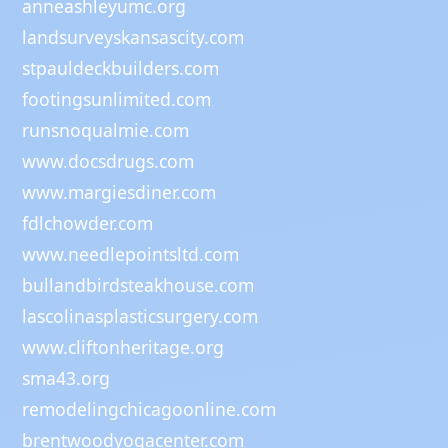
anneashleyumc.org
landsurveyskansascity.com
stpauldeckbuilders.com
footingsunlimited.com
runsnoqualmie.com
www.docsdrugs.com
www.margiesdiner.com
fdlchowder.com
www.needlepointsltd.com
bullandbirdsteakhouse.com
lascolinasplasticsurgery.com
www.cliftonheritage.org
sma43.org
remodelingchicagoonline.com
brentwoodyogacenter.com