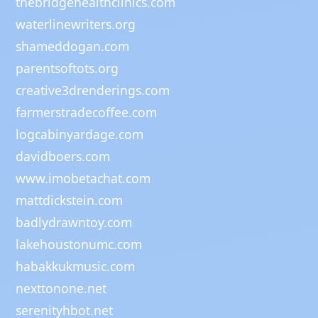
thebridgehealthclinics.com
waterlinewriters.org
shameddogan.com
parentsoftots.org
creative3drenderings.com
farmerstradecoffee.com
logcabinyardage.com
davidboers.com
www.imobetachat.com
mattdickstein.com
badlydrawntoy.com
lakehoustonumc.com
habakkukmusic.com
nexttonone.net
serenityhbot.net