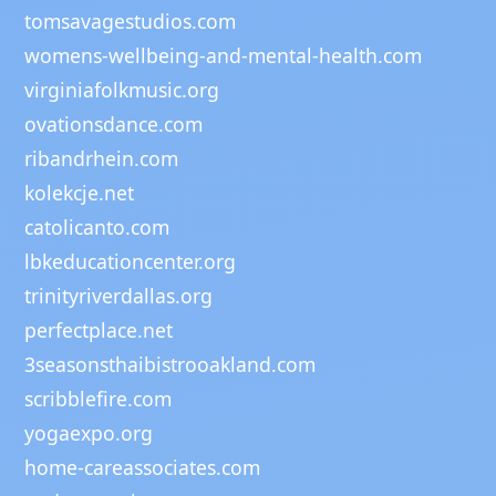
tomsavagestudios.com
womens-wellbeing-and-mental-health.com
virginiafolkmusic.org
ovationsdance.com
ribandrhein.com
kolekcje.net
catolicanto.com
lbkeducationcenter.org
trinityriverdallas.org
perfectplace.net
3seasonsthaibistrooakland.com
scribblefire.com
yogaexpo.org
home-careassociates.com