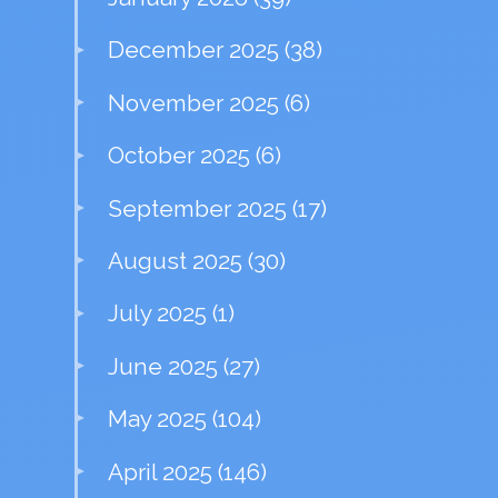
December 2025
(38)
November 2025
(6)
October 2025
(6)
September 2025
(17)
August 2025
(30)
July 2025
(1)
June 2025
(27)
May 2025
(104)
April 2025
(146)