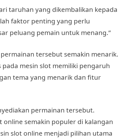
dari taruhan yang dikembalikan kepada
lah faktor penting yang perlu
besar peluang pemain untuk menang.”
 permainan tersebut semakin menarik.
s pada mesin slot memiliki pengaruh
ngan tema yang menarik dan fitur
menyediakan permainan tersebut.
t online semakin populer di kalangan
n slot online menjadi pilihan utama