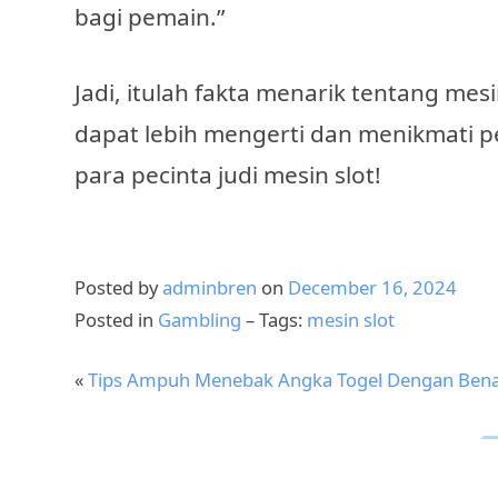
bagi pemain.”
Jadi, itulah fakta menarik tentang me
dapat lebih mengerti dan menikmati pe
para pecinta judi mesin slot!
Posted by
adminbren
on
December 16, 2024
Posted in
Gambling
– Tags:
mesin slot
«
Tips Ampuh Menebak Angka Togel Dengan Ben