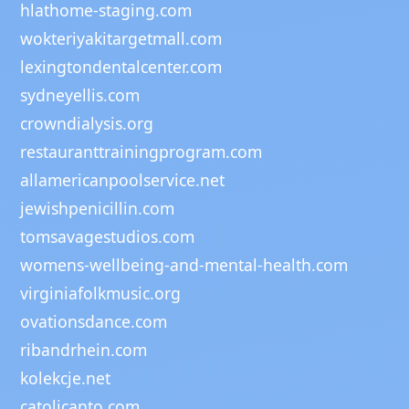
hlathome-staging.com
wokteriyakitargetmall.com
lexingtondentalcenter.com
sydneyellis.com
crowndialysis.org
restauranttrainingprogram.com
allamericanpoolservice.net
jewishpenicillin.com
tomsavagestudios.com
womens-wellbeing-and-mental-health.com
virginiafolkmusic.org
ovationsdance.com
ribandrhein.com
kolekcje.net
catolicanto.com