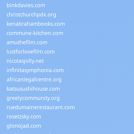
binkdavies.com
christchurchpdx.org
kenabrahambooks.com
commune-kitchen.com
amuthefilm.com
lustforlovefilm.com
nicolasjolly.net
infinitasymphonia.com
africanlegalcentre.org
katsusushihouse.com
greelycommunity.org
ruedumainerestaurant.com
rosetzsky.com
glonojad.com