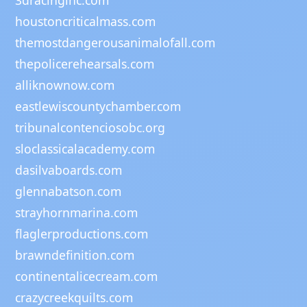
houstoncriticalmass.com
themostdangerousanimalofall.com
thepolicerehearsals.com
alliknownow.com
eastlewiscountychamber.com
tribunalcontenciosobc.org
sloclassicalacademy.com
dasilvaboards.com
glennabatson.com
strayhornmarina.com
flaglerproductions.com
brawndefinition.com
continentalicecream.com
crazycreekquilts.com