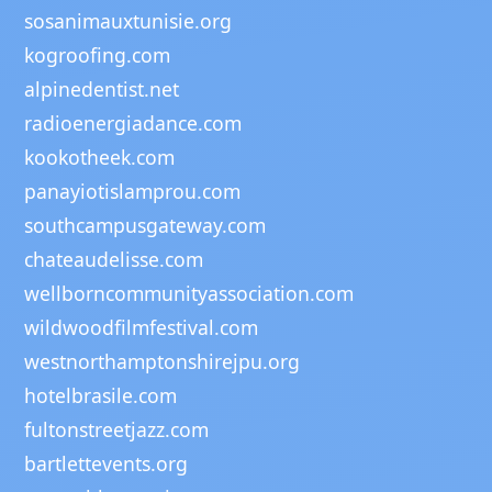
sosanimauxtunisie.org
kogroofing.com
alpinedentist.net
radioenergiadance.com
kookotheek.com
panayiotislamprou.com
southcampusgateway.com
chateaudelisse.com
wellborncommunityassociation.com
wildwoodfilmfestival.com
westnorthamptonshirejpu.org
hotelbrasile.com
fultonstreetjazz.com
bartlettevents.org