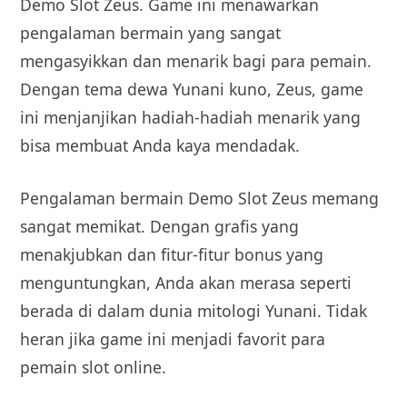
Demo Slot Zeus. Game ini menawarkan
pengalaman bermain yang sangat
mengasyikkan dan menarik bagi para pemain.
Dengan tema dewa Yunani kuno, Zeus, game
ini menjanjikan hadiah-hadiah menarik yang
bisa membuat Anda kaya mendadak.
Pengalaman bermain Demo Slot Zeus memang
sangat memikat. Dengan grafis yang
menakjubkan dan fitur-fitur bonus yang
menguntungkan, Anda akan merasa seperti
berada di dalam dunia mitologi Yunani. Tidak
heran jika game ini menjadi favorit para
pemain slot online.