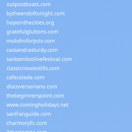
outpostboats.com
bytheendoftonight.com
hopeinthecities.org
gratefulgluttons.com
mobdroforpctv.com
cassandrasturdy.com
sanbenitoolivefestival.com
classicmoviestills.com
cafecolada.com
discoversoriano.com
thebeginnerspoint.com
www.comingholidays.net
sanfranguide.com
charmoryllc.com
3dracinginc.com