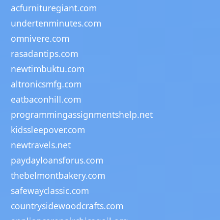
acfurnituregiant.com
undertenminutes.com
omnivere.com
rasadantips.com
newtimbuktu.com
altronicsmfg.com
eatbaconhill.com
programmingassignmentshelp.net
kidssleepover.com
newtravels.net
paydayloansforus.com
thebelmontbakery.com
safewayclassic.com
countrysidewoodcrafts.com