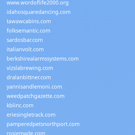
www.wordoflife2000.org
idahosquaredancing.com
tawawcabins.com
folksemantic.com
sardosbar.com
italianvolt.com
berkshirealarmssystems.com
vizslabrewing.com
dralanbittner.com
yannisandlemoni.com
weedpatchgazette.com
kblinc.com
eriesingletrack.com
pamperedpetsnorthport.com
rosiemade.com