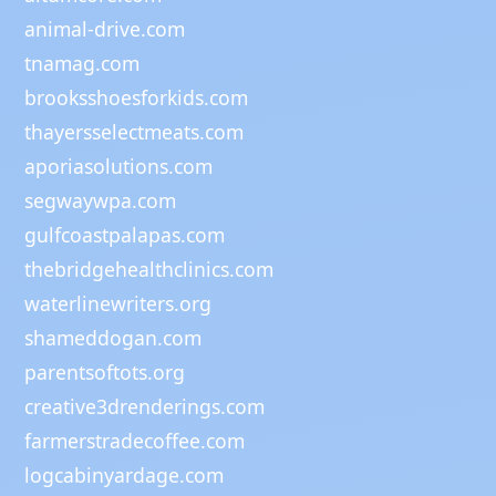
animal-drive.com
tnamag.com
brooksshoesforkids.com
thayersselectmeats.com
aporiasolutions.com
segwaywpa.com
gulfcoastpalapas.com
thebridgehealthclinics.com
waterlinewriters.org
shameddogan.com
parentsoftots.org
creative3drenderings.com
farmerstradecoffee.com
logcabinyardage.com