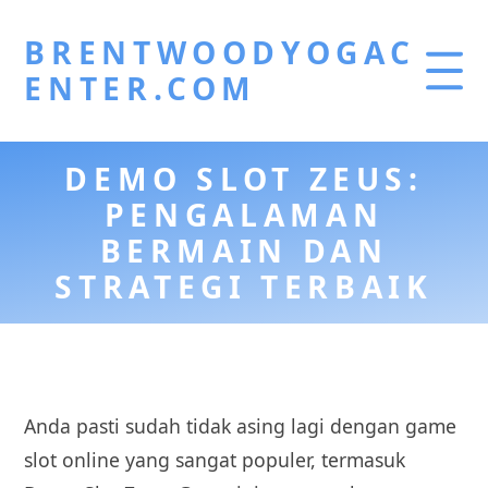
BRENTWOODYOGAC
ENTER.COM
DEMO SLOT ZEUS:
PENGALAMAN
BERMAIN DAN
STRATEGI TERBAIK
Anda pasti sudah tidak asing lagi dengan game
slot online yang sangat populer, termasuk