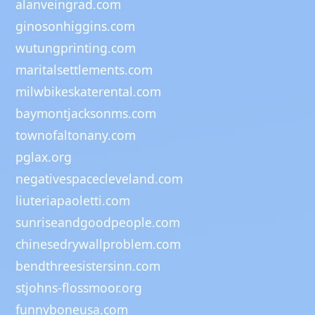
alanveingrad.com
ginosonhiggins.com
wutungprinting.com
maritalsettlements.com
milwbikeskaterental.com
baymontjacksonms.com
townofaltonany.com
pglax.org
negativespacecleveland.com
liuteriapaoletti.com
sunriseandgoodpeople.com
chinesedrywallproblem.com
bendthreesistersinn.com
stjohns-flossmoor.org
funnyboneusa.com