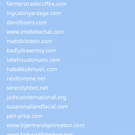
farmerstradecoffee.com
logcabinyardage.com
davidboers.com
www.imobetachat.com
mattdickstein.com
badlydrawntoy.com
lakehoustonumc.com
habakkukmusic.com
nexttonone.net
serenityhbot.net
joshuainternational.org
susansnailandfacial.com
pen-prop.com
www.tigertrendsprinceton.com
www.fathers4freedom.org