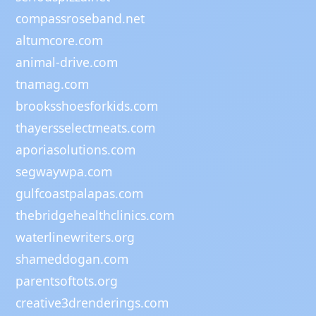
compassroseband.net
altumcore.com
animal-drive.com
tnamag.com
brooksshoesforkids.com
thayersselectmeats.com
aporiasolutions.com
segwaywpa.com
gulfcoastpalapas.com
thebridgehealthclinics.com
waterlinewriters.org
shameddogan.com
parentsoftots.org
creative3drenderings.com