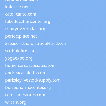
kolekcje.net
catolicanto.com
lbkeducationcenter.org
trinityriverdallas.org
perfectplace.net
3seasonsthaibistrooakland.com
scribblefire.com
yogaexpo.org
home-careassociates.com
andreacavaletto.com
parksleylivestocksupply.com
boisedharmacenter.org
color-agestores.com
wipala.org