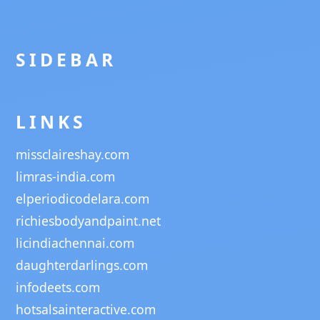
SIDEBAR
LINKS
missclaireshay.com
limras-india.com
elperiodicodelara.com
richiesbodyandpaint.net
licindiachennai.com
daughterdarlings.com
infodeets.com
hotsalsainteractive.com