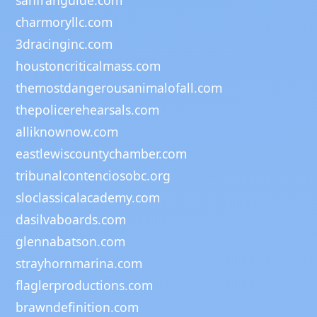
charmoryllc.com
3dracinginc.com
houstoncriticalmass.com
themostdangerousanimalofall.com
thepolicerehearsals.com
alliknownow.com
eastlewiscountychamber.com
tribunalcontenciosobc.org
sloclassicalacademy.com
dasilvaboards.com
glennabatson.com
strayhornmarina.com
flaglerproductions.com
brawndefinition.com