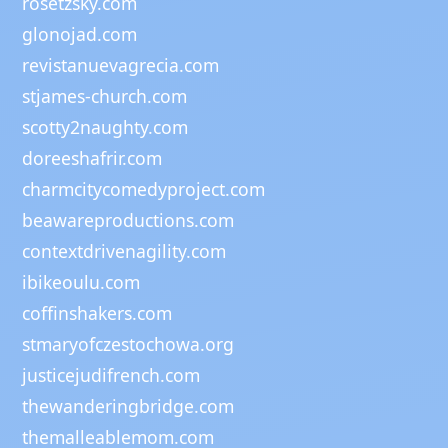
rosetzsky.com
glonojad.com
revistanuevagrecia.com
stjames-church.com
scotty2naughty.com
doreeshafrir.com
charmcitycomedyproject.com
beawareproductions.com
contextdrivenagility.com
ibikeoulu.com
coffinshakers.com
stmaryofczestochowa.org
justicejudifrench.com
thewanderingbridge.com
themalleablemom.com