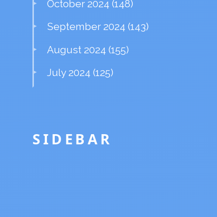
October 2024
(148)
September 2024
(143)
August 2024
(155)
July 2024
(125)
SIDEBAR