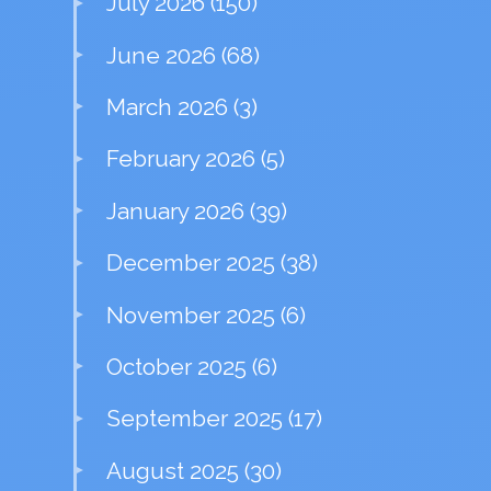
July 2026
(150)
June 2026
(68)
March 2026
(3)
February 2026
(5)
January 2026
(39)
December 2025
(38)
November 2025
(6)
October 2025
(6)
September 2025
(17)
August 2025
(30)