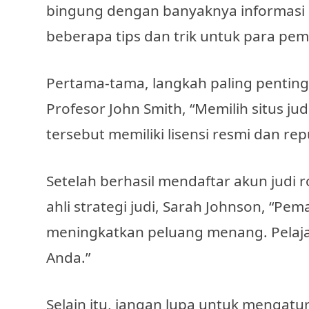
bingung dengan banyaknya informasi da
beberapa tips dan trik untuk para pemu
Pertama-tama, langkah paling penting a
Profesor John Smith, “Memilih situs ju
tersebut memiliki lisensi resmi dan rep
Setelah berhasil mendaftar akun judi
ahli strategi judi, Sarah Johnson, “P
meningkatkan peluang menang. Pelajari
Anda.”
Selain itu, jangan lupa untuk mengatu