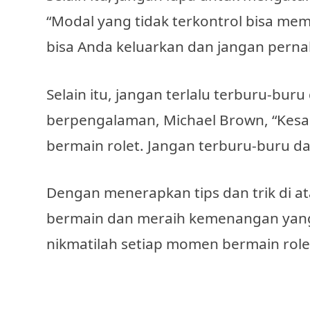
“Modal yang tidak terkontrol bisa me
bisa Anda keluarkan dan jangan perna
Selain itu, jangan terlalu terburu-bu
berpengalaman, Michael Brown, “Kesa
bermain rolet. Jangan terburu-buru 
Dengan menerapkan tips dan trik di at
bermain dan meraih kemenangan yang 
nikmatilah setiap momen bermain role