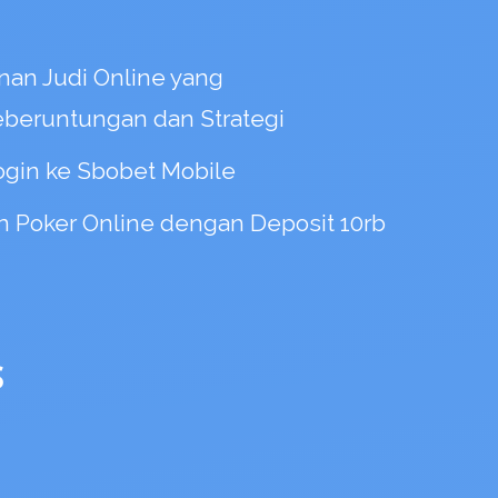
nan Judi Online yang
eruntungan dan Strategi
gin ke Sbobet Mobile
 Poker Online dengan Deposit 10rb
S