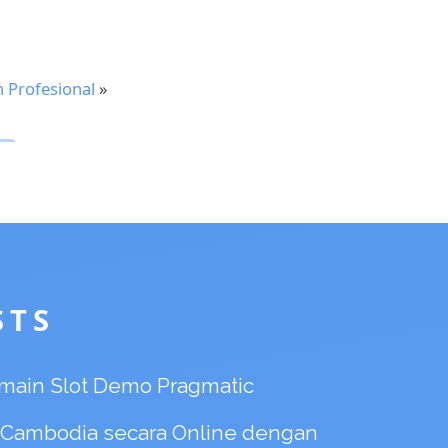
 Profesional
»
STS
main Slot Demo Pragmatic
 Cambodia secara Online dengan