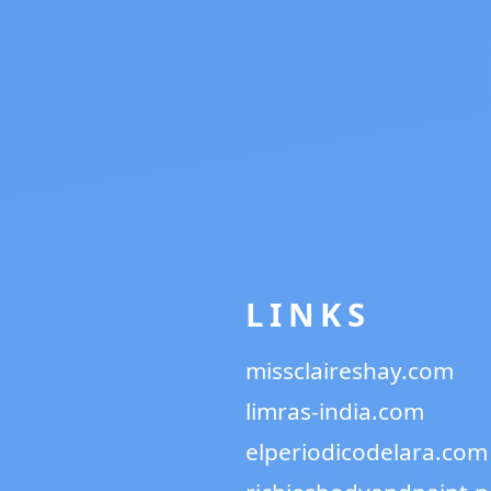
LINKS
missclaireshay.com
limras-india.com
elperiodicodelara.com