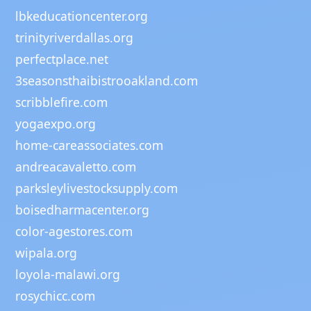
lbkeducationcenter.org
trinityriverdallas.org
perfectplace.net
3seasonsthaibistrooakland.com
scribblefire.com
yogaexpo.org
home-careassociates.com
andreacavaletto.com
parksleylivestocksupply.com
boisedharmacenter.org
color-agestores.com
wipala.org
loyola-malawi.org
rosychicc.com