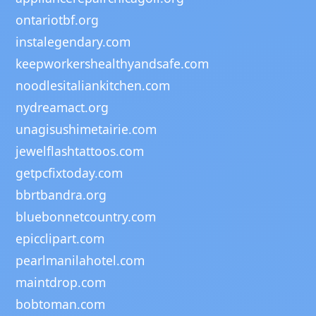
ontariotbf.org
instalegendary.com
keepworkershealthyandsafe.com
noodlesitaliankitchen.com
nydreamact.org
unagisushimetairie.com
jewelflashtattoos.com
getpcfixtoday.com
bbrtbandra.org
bluebonnetcountry.com
epicclipart.com
pearlmanilahotel.com
maintdrop.com
bobtoman.com