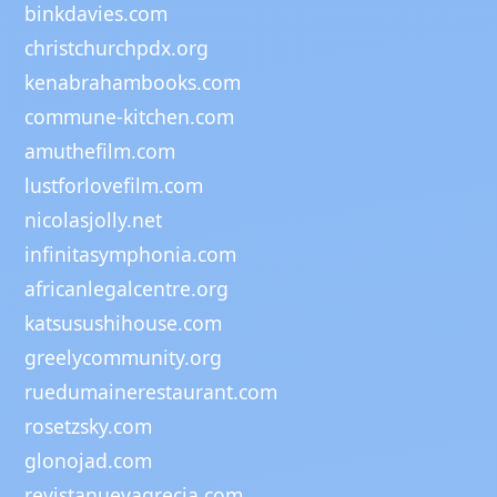
binkdavies.com
christchurchpdx.org
kenabrahambooks.com
commune-kitchen.com
amuthefilm.com
lustforlovefilm.com
nicolasjolly.net
infinitasymphonia.com
africanlegalcentre.org
katsusushihouse.com
greelycommunity.org
ruedumainerestaurant.com
rosetzsky.com
glonojad.com
revistanuevagrecia.com