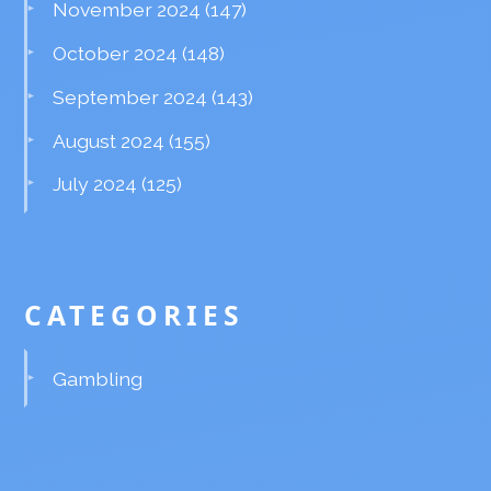
November 2024
(147)
October 2024
(148)
September 2024
(143)
August 2024
(155)
July 2024
(125)
CATEGORIES
Gambling