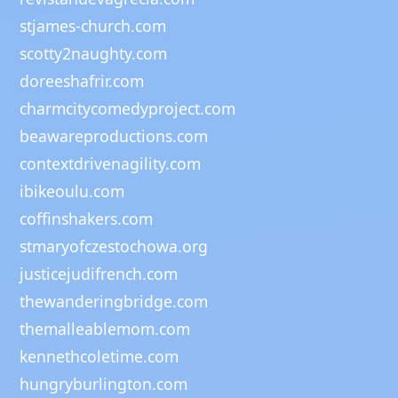
stjames-church.com
scotty2naughty.com
doreeshafrir.com
charmcitycomedyproject.com
beawareproductions.com
contextdrivenagility.com
ibikeoulu.com
coffinshakers.com
stmaryofczestochowa.org
justicejudifrench.com
thewanderingbridge.com
themalleablemom.com
kennethcoletime.com
hungryburlington.com