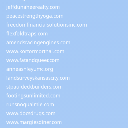
jeffdunaheerealty.com
peacestrengthyoga.com
freedomfinancialsolutionsinc.com
flexfoldtraps.com
amendsracingengines.com
www.kortormorthai.com
www.fatandqueer.com
anneashleyumc.org
landsurveyskansascity.com
stpauldeckbuilders.com
footingsunlimited.com
runsnoqualmie.com
www.docsdrugs.com
www.margiesdiner.com