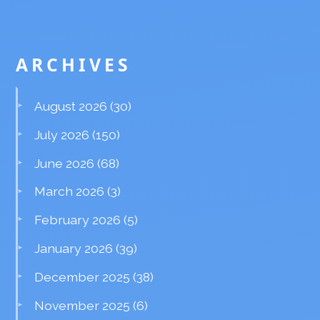
ARCHIVES
August 2026
(30)
July 2026
(150)
June 2026
(68)
March 2026
(3)
February 2026
(5)
January 2026
(39)
December 2025
(38)
November 2025
(6)