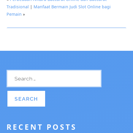
Tradisional
|
Manfaat Bermain Judi Slot Online bagi
Pemain
»
RECENT POSTS