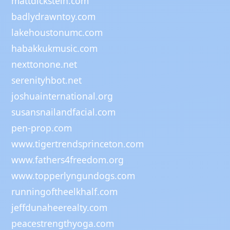
mattdickstein.com
badlydrawntoy.com
lakehoustonumc.com
habakkukmusic.com
nexttonone.net
serenityhbot.net
joshuainternational.org
susansnailandfacial.com
pen-prop.com
www.tigertrendsprinceton.com
www.fathers4freedom.org
www.topperlyngundogs.com
runningoftheelkhalf.com
jeffdunaheerealty.com
peacestrengthyoga.com