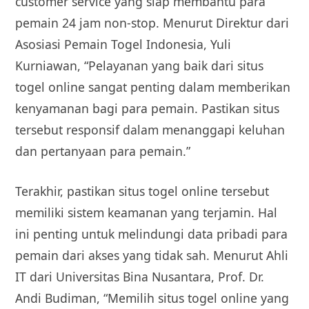
customer service yang siap membantu para
pemain 24 jam non-stop. Menurut Direktur dari
Asosiasi Pemain Togel Indonesia, Yuli
Kurniawan, “Pelayanan yang baik dari situs
togel online sangat penting dalam memberikan
kenyamanan bagi para pemain. Pastikan situs
tersebut responsif dalam menanggapi keluhan
dan pertanyaan para pemain.”
Terakhir, pastikan situs togel online tersebut
memiliki sistem keamanan yang terjamin. Hal
ini penting untuk melindungi data pribadi para
pemain dari akses yang tidak sah. Menurut Ahli
IT dari Universitas Bina Nusantara, Prof. Dr.
Andi Budiman, “Memilih situs togel online yang