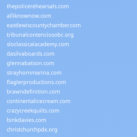
thepolicerehearsals.com
alliknownow.com
eastlewiscountychamber.com
tribunalcontenciosobc.org
sloclassicalacademy.com
dasilvaboards.com
glennabatson.com
strayhornmarina.com
flaglerproductions.com
brawndefinition.com
continentalicecream.com
crazycreekquilts.com
binkdavies.com
christchurchpdx.org