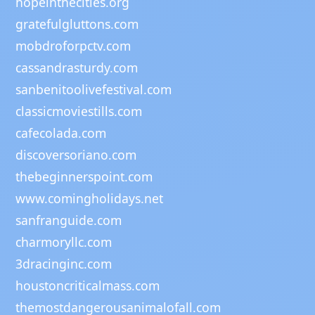
hopeinthecities.org
gratefulgluttons.com
mobdroforpctv.com
cassandrasturdy.com
sanbenitoolivefestival.com
classicmoviestills.com
cafecolada.com
discoversoriano.com
thebeginnerspoint.com
www.comingholidays.net
sanfranguide.com
charmoryllc.com
3dracinginc.com
houstoncriticalmass.com
themostdangerousanimalofall.com