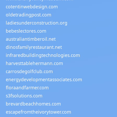
cotentinwebdesign.com
oldetradingpost.com
ladiesunderconstruction.org
bebeslectores.com
australiantimberoil.net
dinosfamilyrestaurant.net
infraredbuildingtechnologies.com
harvesttablehermann.com
carrosdegolfclub.com
energydevelopmentassociates.com
floraandfarmer.com
s3fsolutions.com
brevardbeachhomes.com
escapefromtheivorytower.com