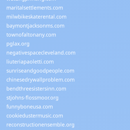
maritalsettlements.com
milwbikeskaterental.com
baymontjacksonms.com
townofaltonany.com
pglax.org
negativespacecleveland.com
liuteriapaoletti.com
sunriseandgoodpeople.com
chinesedrywallproblem.com
bendthreesistersinn.com
stjohns-flossmoor.org
funnyboneusa.com
cookiedustermusic.com
reconstructionensemble.org