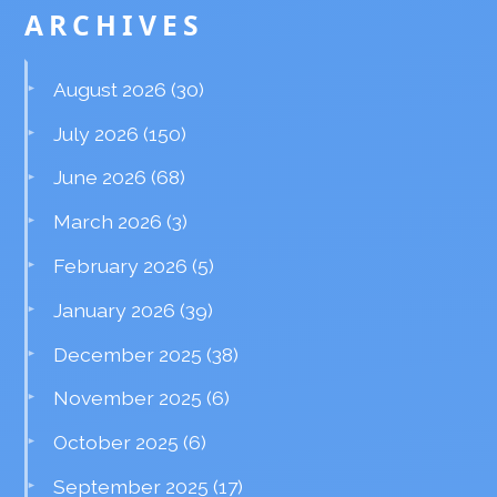
ARCHIVES
August 2026
(30)
July 2026
(150)
June 2026
(68)
March 2026
(3)
February 2026
(5)
January 2026
(39)
December 2025
(38)
November 2025
(6)
October 2025
(6)
September 2025
(17)