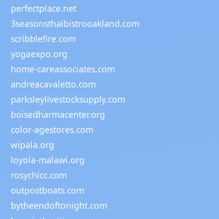
perfectplace.net
3seasonsthaibistrooakland.com
scribblefire.com
yogaexpo.org
home-careassociates.com
andreacavaletto.com
parksleylivestocksupply.com
boisedharmacenter.org
color-agestores.com
wipala.org
loyola-malawi.org
rosychicc.com
outpostboats.com
bytheendoftonight.com