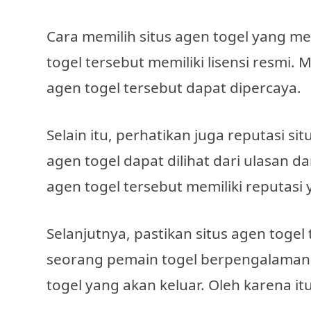
Cara memilih situs agen togel yang me
togel tersebut memiliki lisensi resmi. 
agen togel tersebut dapat dipercaya.
Selain itu, perhatikan juga reputasi si
agen togel dapat dilihat dari ulasan d
agen togel tersebut memiliki reputasi
Selanjutnya, pastikan situs agen toge
seorang pemain togel berpengalaman,
togel yang akan keluar. Oleh karena it