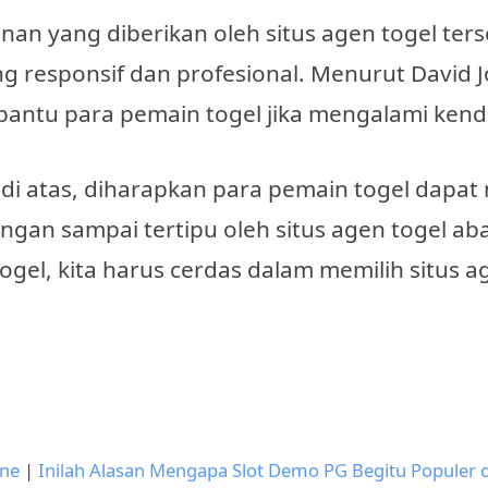
yanan yang diberikan oleh situs agen togel ter
ng responsif dan profesional. Menurut David 
antu para pemain togel jika mengalami kend
 atas, diharapkan para pemain togel dapat m
ngan sampai tertipu oleh situs agen togel a
el, kita harus cerdas dalam memilih situs a
ine
|
Inilah Alasan Mengapa Slot Demo PG Begitu Populer d