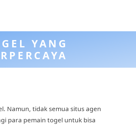
OGEL YANG
ERPERCAYA
el. Namun, tidak semua situs agen
agi para pemain togel untuk bisa