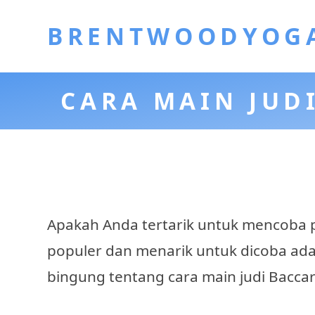
BRENTWOODYOG
CARA MAIN JUD
Apakah Anda tertarik untuk mencoba p
populer dan menarik untuk dicoba ad
bingung tentang cara main judi Bacca