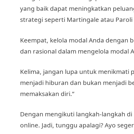
yang baik dapat meningkatkan pelua
strategi seperti Martingale atau Par
Keempat, kelola modal Anda dengan bij
dan rasional dalam mengelola modal A
Kelima, jangan lupa untuk menikmati 
menjadi hiburan dan bukan menjadi be
memaksakan diri.”
Dengan mengikuti langkah-langkah di
online. Jadi, tunggu apalagi? Ayo se