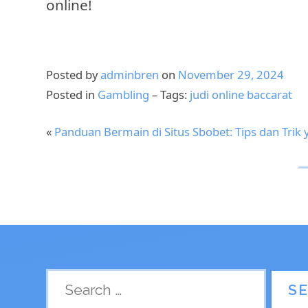
online!
Posted by
adminbren
on
November 29, 2024
Posted in
Gambling
– Tags:
judi online baccarat
«
Panduan Bermain di Situs Sbobet: Tips dan Trik