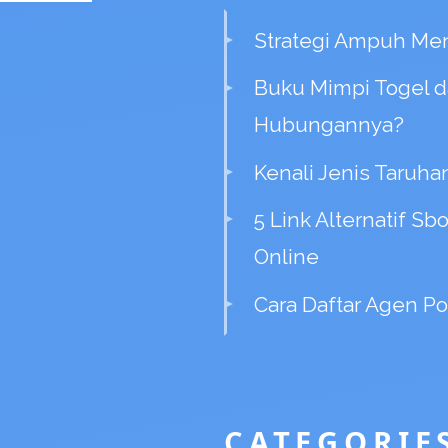
Strategi Ampuh Me
Buku Mimpi Togel 
Hubungannya?
Kenali Jenis Taruh
5 Link Alternatif S
Online
Cara Daftar Agen P
CATEGORIE