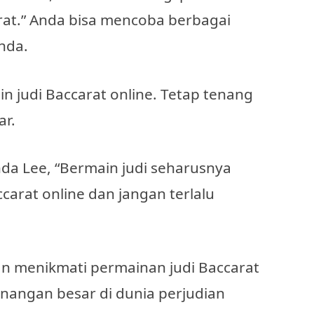
at.” Anda bisa mencoba berbagai
nda.
n judi Baccarat online. Tetap tenang
ar.
da Lee, “Bermain judi seharusnya
arat online dan jangan terlalu
n menikmati permainan judi Baccarat
nangan besar di dunia perjudian