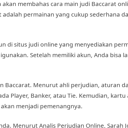
 kita akan membahas cara main judi Baccarat 
rat adalah permainan yang cukup sederhana d
n di situs judi online yang menyediakan perm
igunakan. Setelah memiliki akun, Anda bisa 
 Baccarat. Menurut ahli perjudian, aturan 
ada Player, Banker, atau Tie. Kemudian, kart
9 akan menjadi pemenangnya.
nda. Menurut Analis Perjudian Online, Sarah 