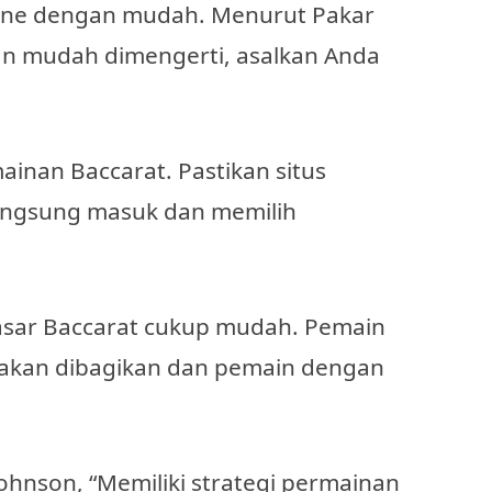
online dengan mudah. Menurut Pakar
an mudah dimengerti, asalkan Anda
ainan Baccarat. Pastikan situs
langsung masuk dan memilih
dasar Baccarat cukup mudah. Pemain
u akan dibagikan dan pemain dengan
Johnson, “Memiliki strategi permainan