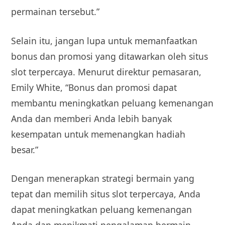
permainan tersebut.”
Selain itu, jangan lupa untuk memanfaatkan
bonus dan promosi yang ditawarkan oleh situs
slot terpercaya. Menurut direktur pemasaran,
Emily White, “Bonus dan promosi dapat
membantu meningkatkan peluang kemenangan
Anda dan memberi Anda lebih banyak
kesempatan untuk memenangkan hadiah
besar.”
Dengan menerapkan strategi bermain yang
tepat dan memilih situs slot terpercaya, Anda
dapat meningkatkan peluang kemenangan