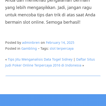
Anda dan menikmati pengalaman bermain
yang lebih mengasyikkan. Jadi, jangan ragu
untuk mencoba tips dan trik di atas saat Anda
bermain slot online. Semoga berhasil!
Posted by
adminbren
on
February 14, 2025
Posted in
Gambling
– Tags:
slot terpercaya
«
Tips Jitu Menganalisis Data Togel Sidney
|
Daftar Situs
Judi Poker Online Terpercaya 2016 di Indonesia
»