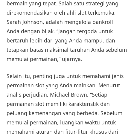
bermain yang tepat. Salah satu strategi yang
direkomendasikan oleh ahli slot terkemuka,
Sarah Johnson, adalah mengelola bankroll
Anda dengan bijak. “Jangan tergoda untuk
bertaruh lebih dari yang Anda mampu, dan
tetapkan batas maksimal taruhan Anda sebelum
memulai permainan,” ujarnya.
Selain itu, penting juga untuk memahami jenis
permainan slot yang Anda mainkan. Menurut
analis perjudian, Michael Brown, “Setiap
permainan slot memiliki karakteristik dan
peluang kemenangan yang berbeda. Sebelum
memulai permainan, luangkan waktu untuk
memahami aturan dan fitur-fitur khusus dari