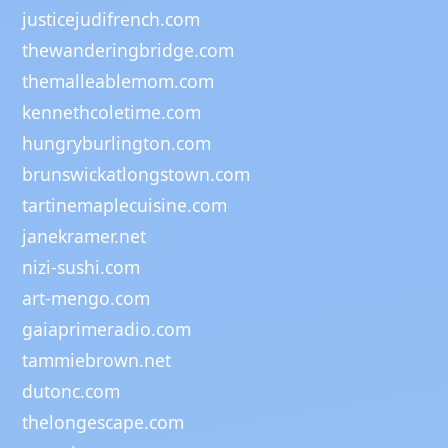
justicejudifrench.com
thewanderingbridge.com
themalleablemom.com
kennethcoletime.com
hungryburlington.com
brunswickatlongstown.com
tartinemaplecuisine.com
janekramer.net
nizi-sushi.com
art-mengo.com
gaiaprimeradio.com
tammiebrown.net
dutonc.com
thelongescape.com