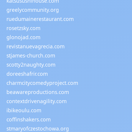
katsusushihouse.com
greelycommunity.org
ruedumainerestaurant.com
rosetzsky.com
glonojad.com
revistanuevagrecia.com
stjames-church.com
scotty2naughty.com
doreeshafrir.com
charmcitycomedyproject.com
beawareproductions.com
contextdrivenagility.com
ibikeoulu.com
coffinshakers.com
stmaryofczestochowa.org