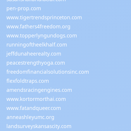
pen-prop.com
www.tigertrendsprinceton.com
www.fathers4freedom.org
www.topperlyngundogs.com
runningoftheelkhalf.com
jeffdunaheerealty.com
peacestrengthyoga.com
freedomfinancialsolutionsinc.com
flexfoldtraps.com
amendsracingengines.com
www.kortormorthai.com
www.fatandqueer.com
anneashleyumc.org
landsurveyskansascity.com