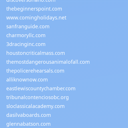
thebeginnerspoint.com
www.comingholidays.net
sanfranguide.com
charmoryllc.com
3dracinginc.com
houstoncriticalmass.com
themostdangerousanimalofall.com
thepolicerehearsals.com
alliknownow.com
eastlewiscountychamber.com
tribunalcontenciosobc.org
sloclassicalacademy.com
dasilvaboards.com
glennabatson.com