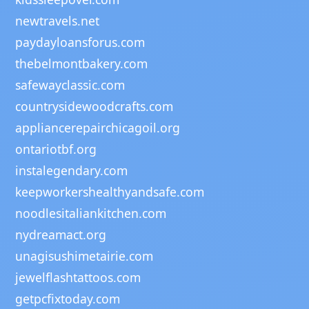
newtravels.net
paydayloansforus.com
thebelmontbakery.com
safewayclassic.com
countrysidewoodcrafts.com
appliancerepairchicagoil.org
ontariotbf.org
instalegendary.com
keepworkershealthyandsafe.com
noodlesitaliankitchen.com
nydreamact.org
unagisushimetairie.com
jewelflashtattoos.com
getpcfixtoday.com