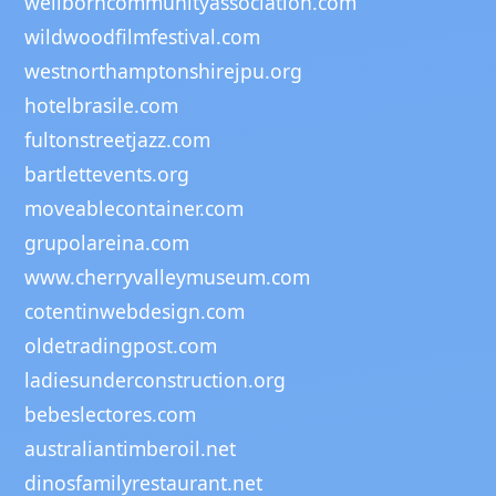
wellborncommunityassociation.com
wildwoodfilmfestival.com
westnorthamptonshirejpu.org
hotelbrasile.com
fultonstreetjazz.com
bartlettevents.org
moveablecontainer.com
grupolareina.com
www.cherryvalleymuseum.com
cotentinwebdesign.com
oldetradingpost.com
ladiesunderconstruction.org
bebeslectores.com
australiantimberoil.net
dinosfamilyrestaurant.net