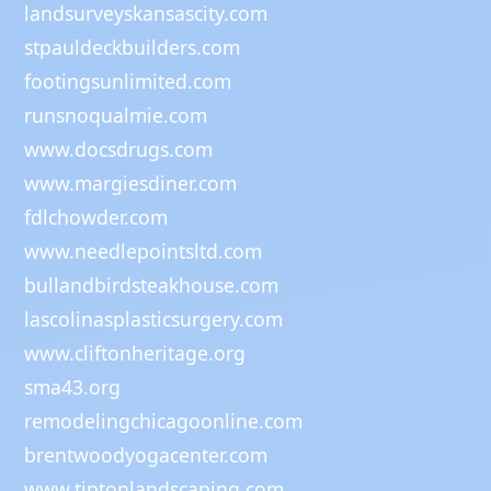
landsurveyskansascity.com
stpauldeckbuilders.com
footingsunlimited.com
runsnoqualmie.com
www.docsdrugs.com
www.margiesdiner.com
fdlchowder.com
www.needlepointsltd.com
bullandbirdsteakhouse.com
lascolinasplasticsurgery.com
www.cliftonheritage.org
sma43.org
remodelingchicagoonline.com
brentwoodyogacenter.com
www.tiptonlandscaping.com