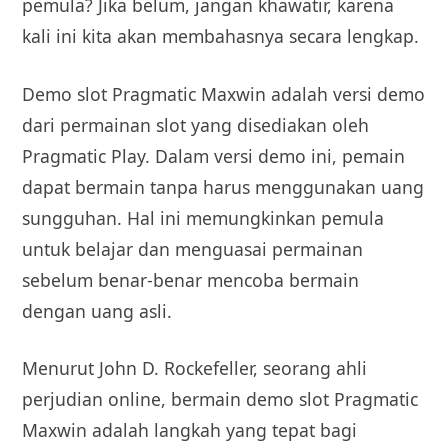
pemula? Jika belum, jangan khawatir, karena
kali ini kita akan membahasnya secara lengkap.
Demo slot Pragmatic Maxwin adalah versi demo
dari permainan slot yang disediakan oleh
Pragmatic Play. Dalam versi demo ini, pemain
dapat bermain tanpa harus menggunakan uang
sungguhan. Hal ini memungkinkan pemula
untuk belajar dan menguasai permainan
sebelum benar-benar mencoba bermain
dengan uang asli.
Menurut John D. Rockefeller, seorang ahli
perjudian online, bermain demo slot Pragmatic
Maxwin adalah langkah yang tepat bagi