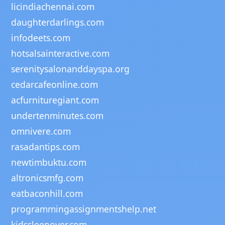
licindiachennai.com
daughterdarlings.com
infodeets.com
hotsalsainteractive.com
serenitysalonanddayspa.org
cedarcafeonline.com
acfurnituregiant.com
undertenminutes.com
omnivere.com
rasadantips.com
newtimbuktu.com
altronicsmfg.com
eatbaconhill.com
programmingassignmentshelp.net
kidssleepover.com