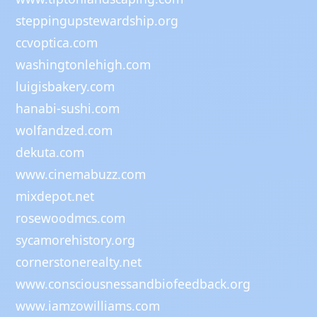
steppingupstewardship.org
ccvoptica.com
washingtonlehigh.com
luigisbakery.com
hanabi-sushi.com
wolfandzed.com
dekuta.com
www.cinemabuzz.com
mixdepot.net
rosewoodmcs.com
sycamorehistory.org
cornerstonerealty.net
www.consciousnessandbiofeedback.org
www.iamzowilliams.com