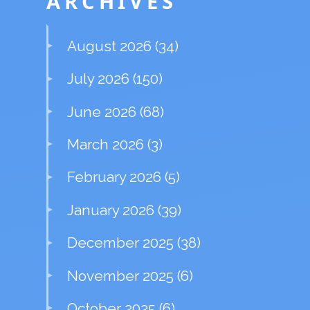
ARCHIVES
August 2026
(34)
July 2026
(150)
June 2026
(68)
March 2026
(3)
February 2026
(5)
January 2026
(39)
December 2025
(38)
November 2025
(6)
October 2025
(6)