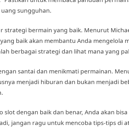
n uang sungguhan.
ur strategi bermain yang baik. Menurut Micha
n yang baik akan membantu Anda mengelola m
h berbagai strategi dan lihat mana yang pal
dengan santai dan menikmati permainan. Menu
snya menjadi hiburan dan bukan menjadi beb
n.
slot dengan baik dan benar, Anda akan bis
di, jangan ragu untuk mencoba tips-tips di a