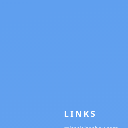
LINKS