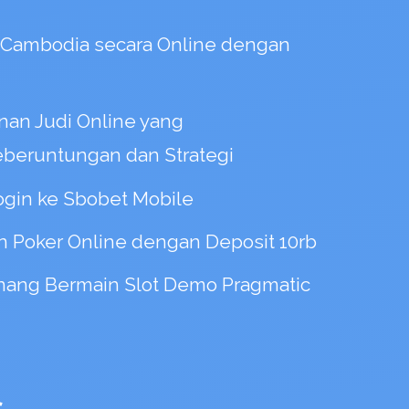
 Cambodia secara Online dengan
nan Judi Online yang
eruntungan dan Strategi
gin ke Sbobet Mobile
 Poker Online dengan Deposit 10rb
nang Bermain Slot Demo Pragmatic