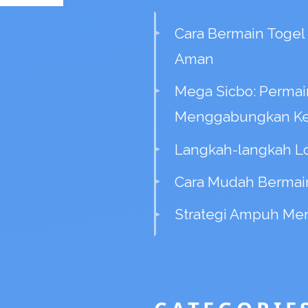
Cara Bermain Togel
Aman
Mega Sicbo: Permai
Menggabungkan Keb
Langkah-langkah Lo
Cara Mudah Bermain
Strategi Ampuh Me