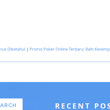
rus Diketahui
|
Promo Poker Online Terbaru: Raih Kesemp
RECENT PO