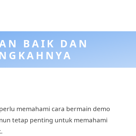
AN BAIK DAN
ANGKAHNYA
a perlu memahami cara bermain demo
amun tetap penting untuk memahami
.