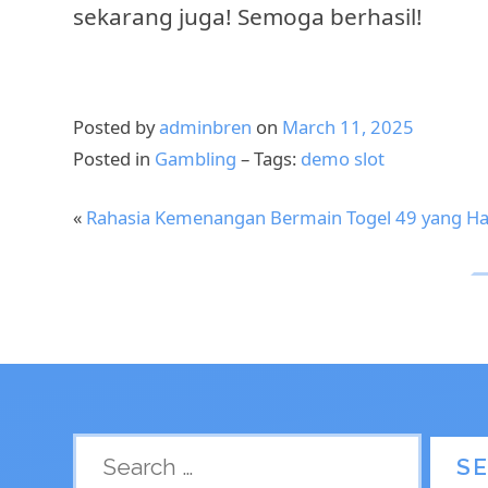
sekarang juga! Semoga berhasil!
Posted by
adminbren
on
March 11, 2025
Posted in
Gambling
– Tags:
demo slot
«
Rahasia Kemenangan Bermain Togel 49 yang Ha