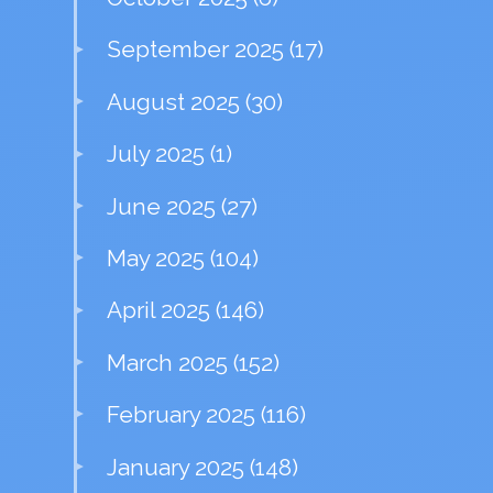
September 2025
(17)
August 2025
(30)
July 2025
(1)
June 2025
(27)
May 2025
(104)
April 2025
(146)
March 2025
(152)
February 2025
(116)
January 2025
(148)