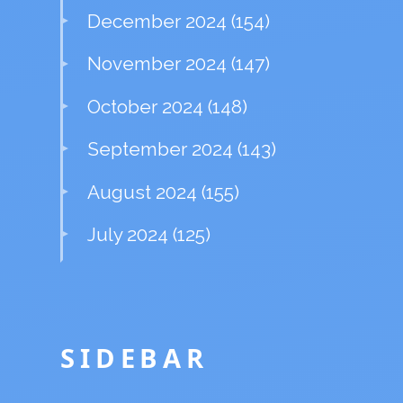
December 2024
(154)
November 2024
(147)
October 2024
(148)
September 2024
(143)
August 2024
(155)
July 2024
(125)
SIDEBAR