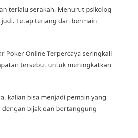
an terlalu serakah. Menurut psikolog
n judi. Tetap tenang dan bermain
r Poker Online Terpercaya seringkali
mpatan tersebut untuk meningkatkan
, kalian bisa menjadi pemain yang
n dengan bijak dan bertanggung