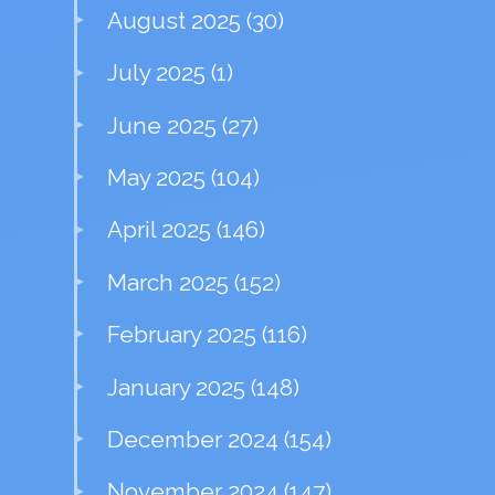
August 2025
(30)
July 2025
(1)
June 2025
(27)
May 2025
(104)
April 2025
(146)
March 2025
(152)
February 2025
(116)
January 2025
(148)
December 2024
(154)
November 2024
(147)