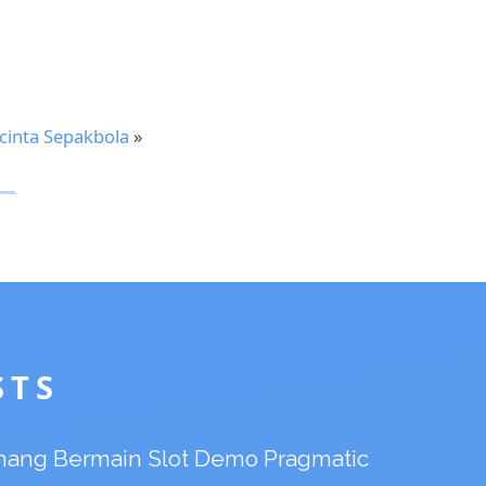
ecinta Sepakbola
»
STS
nang Bermain Slot Demo Pragmatic