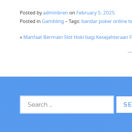
Posted by
adminbren
on
February 5, 2025
Posted in
Gambling
– Tags:
bandar poker online t
«
Manfaat Bermain Slot Hoki bagi Kesejahteraan F