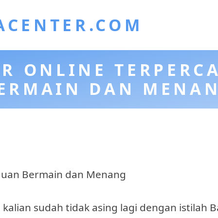
ACENTER.COM
R ONLINE TERPERC
ERMAIN DAN MENA
nduan Bermain dan Menang
a kalian sudah tidak asing lagi dengan istilah