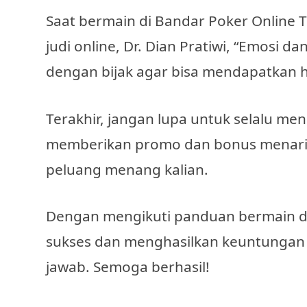
Saat bermain di Bandar Poker Online T
judi online, Dr. Dian Pratiwi, “Emosi
dengan bijak agar bisa mendapatkan h
Terakhir, jangan lupa untuk selalu me
memberikan promo dan bonus menarik
peluang menang kalian.
Dengan mengikuti panduan bermain da
sukses dan menghasilkan keuntungan 
jawab. Semoga berhasil!