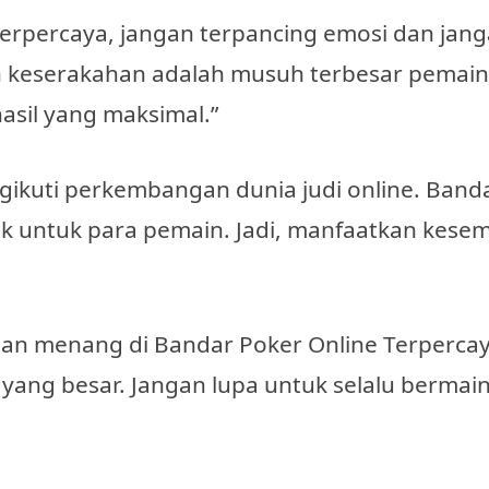
erpercaya, jangan terpancing emosi dan jang
 dan keserakahan adalah musuh terbesar pemai
asil yang maksimal.”
ngikuti perkembangan dunia judi online. Banda
 untuk para pemain. Jadi, manfaatkan kese
n menang di Bandar Poker Online Terpercaya
yang besar. Jangan lupa untuk selalu bermai