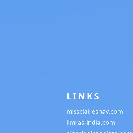
LINKS
missclaireshay.com
limras-india.com