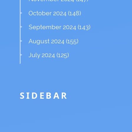
October 2024
(148)
September 2024
(143)
August 2024
(155)
July 2024
(125)
SIDEBAR