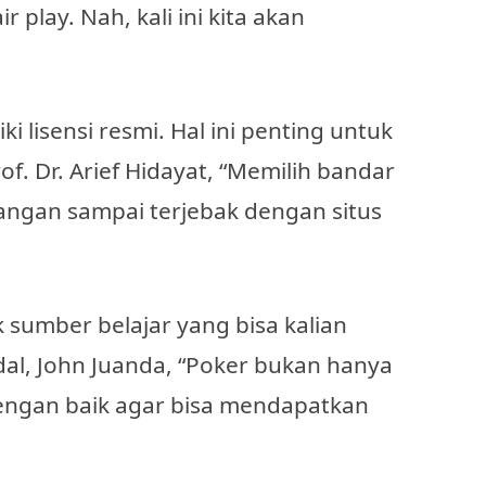
play. Nah, kali ini kita akan
 lisensi resmi. Hal ini penting untuk
. Dr. Arief Hidayat, “Memilih bandar
angan sampai terjebak dengan situs
 sumber belajar yang bisa kalian
dal, John Juanda, “Poker bukan hanya
 dengan baik agar bisa mendapatkan