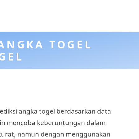
ANGKA TOGEL
GEL
diksi angka togel berdasarkan data
 ingin mencoba keberuntungan dalam
 akurat, namun dengan menggunakan