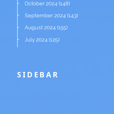
October 2024
(148)
September 2024
(143)
August 2024
(155)
July 2024
(125)
SIDEBAR