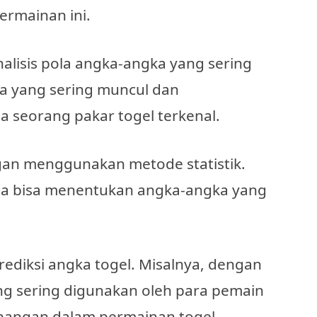
rmainan ini.
lisis pola angka-angka yang sering
ka yang sering muncul dan
 seorang pakar togel terkenal.
ngan menggunakan metode statistik.
nda bisa menentukan angka-angka yang
diksi angka togel. Misalnya, dengan
g sering digunakan oleh para pemain
enangan dalam permainan togel.