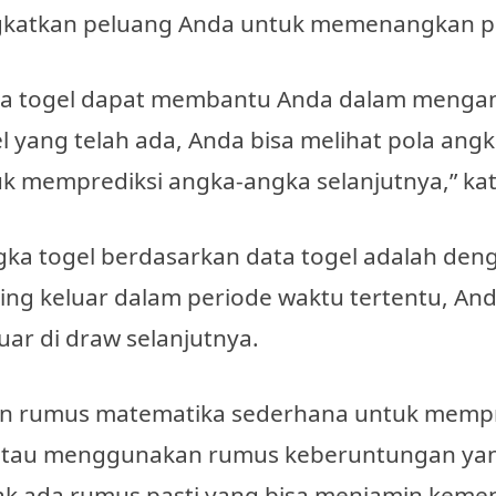
ngkatkan peluang Anda untuk memenangkan pe
a togel dapat membantu Anda dalam mengana
l yang telah ada, Anda bisa melihat pola ang
 memprediksi angka-angka selanjutnya,” kata
gka togel berdasarkan data togel adalah de
ing keluar dalam periode waktu tertentu, A
ar di draw selanjutnya.
kan rumus matematika sederhana untuk mempre
 atau menggunakan rumus keberuntungan yan
dak ada rumus pasti yang bisa menjamin kem