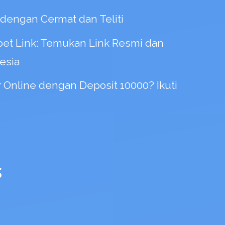
 dengan Cermat dan Teliti
obet Link: Temukan Link Resmi dan
esia
 Online dengan Deposit 10000? Ikuti
S