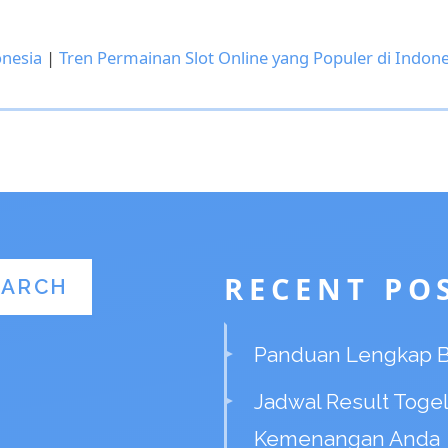
onesia
|
Tren Permainan Slot Online yang Populer di Indone
RECENT PO
Panduan Lengkap Be
Jadwal Result Toge
Kemenangan Anda