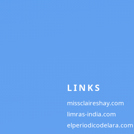
LINKS
missclaireshay.com
limras-india.com
elperiodicodelara.com