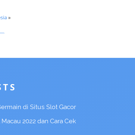
sia
»
STS
rmain di Situs Slot Gacor
l Macau 2022 dan Cara Cek